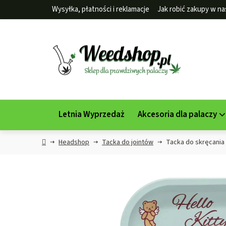
Przejść
Wysyłka, płatności i reklamacje
Jak robić zakupy w na
do
treści
Letnia Wyprzedaż
Akcesoria dla palaczy
Home
Headshop
Tacka do jointów
Tacka do skręcania 