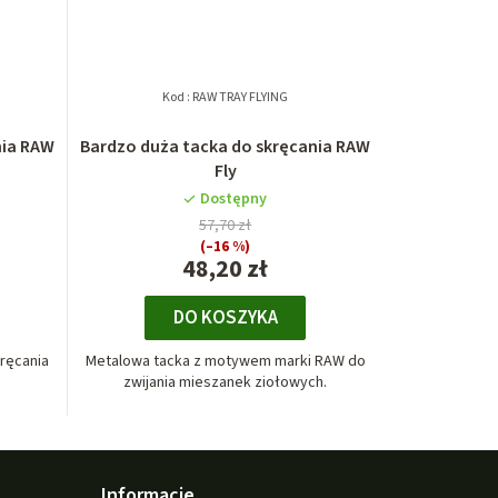
Kod :
RAW TRAY FLYING
nia RAW
Bardzo duża tacka do skręcania RAW
Fly
Dostępny
57,70 zł
(–16 %)
48,20 zł
DO KOSZYKA
ręcania
Metalowa tacka z motywem marki RAW do
zwijania mieszanek ziołowych.
Informacje