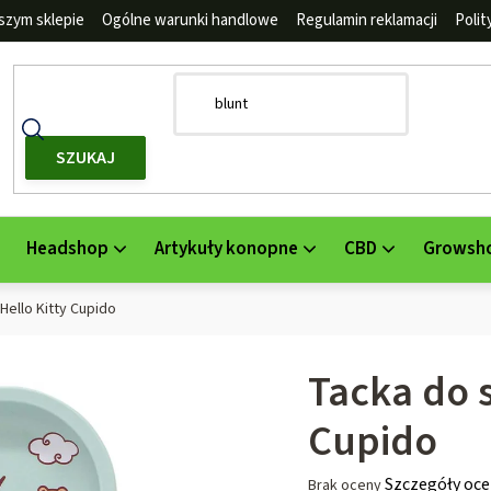
szym sklepie
Ogólne warunki handlowe
Regulamin reklamacji
Poli
SZUKAJ
Headshop
Artykuły konopne
CBD
Growsh
Hello Kitty Cupido
Tacka do s
Cupido
Średnia
Szczegóły oce
Brak oceny