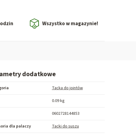
godzin
Wszystko w magazynie!
rametry dodatkowe
goria
Tacka do jointów
a
0.09 kg
0602728144853
oria dla palaczy
Tacki do suszu