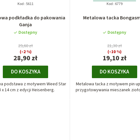
Kod :
5611
Kod :
6779
owa podkładka do pakowania
Metalowa tacka Bongas
Ganja
Dostępny
Dostępny
29,60 zł
21,30 zł
(–2 %)
(–10 %)
28,90 zł
19,10 zł
DO KOSZYKA
DO KOSZYKA
wa podstawa z motywem Weed Star
Metalowa tacka z motywem pin up 
8 x 14 cm z edycji Heisenberg.
przygotowywania mieszanek zioło