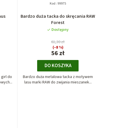
Kod :
99975
mus
Bardzo duża tacka do skręcania RAW
Forest
Dostępny
61,30 zł
(–8 %)
56 zł
DO KOSZYKA
girl do
Bardzo duża metalowa tacka z motywem
wych...
lasu marki RAW do zwijania mieszanek...