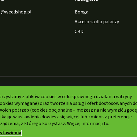
o
@
weedshop.pl
Bonga
Akcesoria dla palaczy
CBD
Formy
płatności:
orzystamy z plików cookies w celu sprawnego działania witryny
cookies wymagane) oraz tworzenia usług i ofert dostosowanych d
woich potrzeb (cookies opcjonalne – możesz na nie wyrazić zgodę
ikając w ustawienia dowiesz się więcej lub zmienisz preferencje
ządzenia, z którego korzystasz. Więcej informacji
tu.
trzeżone.
stawienia