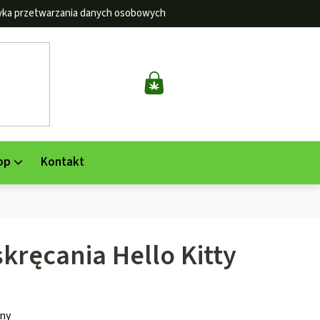
tyka przetwarzania danych osobowych
KOSZYK
op
Kontakt
kręcania Hello Kitty
ny