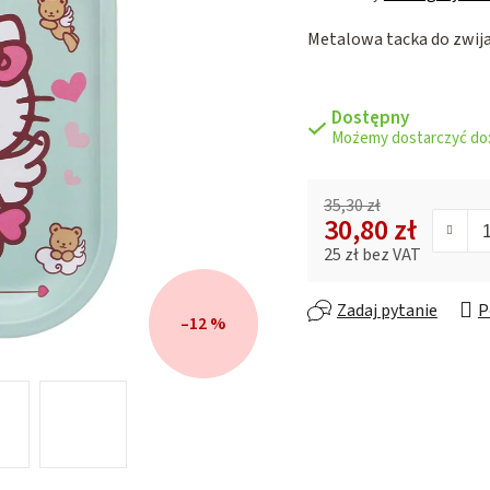
ocena
Metalowa tacka
do zwij
produktu
wynosi
0,0
na
Dostępny
5
gwiazdek.
35,30 zł
30,80 zł
25 zł bez VAT
Cena jednostkowa:
Zadaj pytanie
P
–12 %