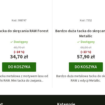
Kod :
998747
Kod :
7352
tacka do skręcania RAW Forest
Bardzo duża tacka do skręca
Metallic
Dostępny
Dostępny
40,70 zł
66,80 zł
(–14 %)
(–13 %)
34,70 zł
57,90 zł
DO KOSZYKA
DO KOSZYKA
acka metalowa z motywem lasu od
Bardzo duża metalowa tacka do sk
ki RAW. Mini tacka do zwijania...
RAW z edycji Metallic.
kt
Kategorie