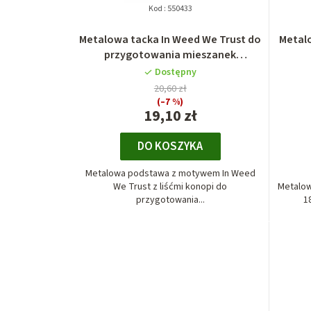
Kod :
550433
Metalowa tacka In Weed We Trust do
Metal
przygotowania mieszanek
ziołowych
Dostępny
20,60 zł
(–7 %)
19,10 zł
DO KOSZYKA
Metalowa podstawa z motywem In Weed
We Trust z liśćmi konopi do
Metalo
przygotowania...
1