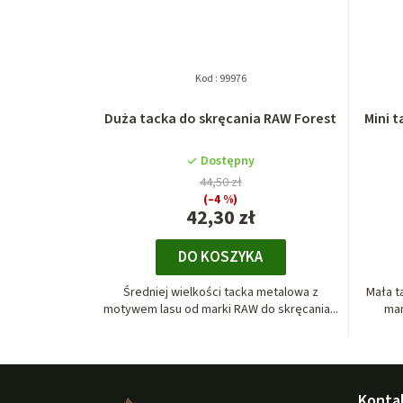
Kod :
99976
Duża tacka do skręcania RAW Forest
Mini 
Dostępny
44,50 zł
(–4 %)
42,30 zł
DO KOSZYKA
Średniej wielkości tacka metalowa z
Mała t
motywem lasu od marki RAW do skręcania...
mar
S
Konta