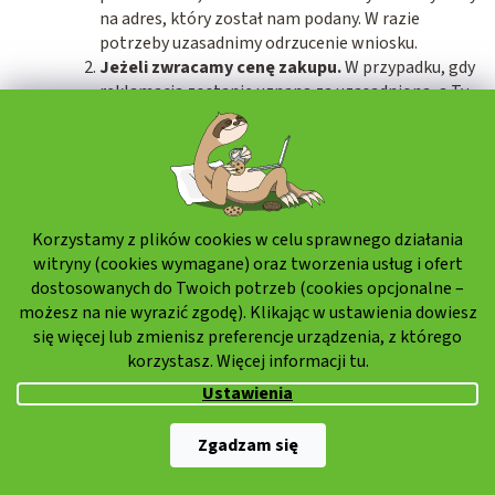
na adres, który został nam podany. W razie
potrzeby uzasadnimy odrzucenie wniosku.
Jeżeli zwracamy cenę zakupu.
W przypadku, gdy
reklamacja zostanie uznana za uzasadnioną, a Ty
słusznie zażądasz zwrotu ceny zakupu jako
sposobu załatwienia reklamacji, prześlemy Ci
zapłaconą cenę zakupu przelewem z powrotem na
konto bankowe podane w formularzu
reklamacyjnym, nie później niż w ciągu 10 dni
roboczych od daty wysłania do Ciebie
Korzystamy z plików cookies w celu sprawnego działania
potwierdzenia sposobu załatwienia reklamacji.
witryny (cookies wymagane) oraz tworzenia usług i ofert
Przyjęcie reklamowanego towaru.
Masz
dostosowanych do Twoich potrzeb (cookies opcjonalne –
obowiązek odebrać reklamowany towar w ciągu 30
możesz na nie wyrazić zgodę). Klikając w ustawienia dowiesz
dni od dnia, w którym poinformowano Cię o
się więcej lub zmienisz preferencje urządzenia, z którego
rozstrzygnięciu reklamacji. Po upływie tego
korzystasz. Więcej informacji
tu.
terminu mamy prawo naliczyć opłatę za
Ustawienia
przechowywanie zgodnie z § 2120 ust. 1 w związku
z § 2159 ust. 2 kodeksu cywilnego.
Pobierana jest
Zgadzam się
dzienna opłata za przechowanie w wysokości 4
PLN.