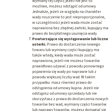
wymiany tej części; jeżeli nie jest to
możliwe, możesz odstąpić od umowy.
Jednakże, jeżeli ze względu na charakter
wady roszczenie to jest nieproporcjonalne,
w szczególności jeżeli wada może zostać
naprawiona bez zbędnej zwłoki, kupujący ma
prawo do bezpłatnego usunięcia wady.
Powtarzające się występowanie lub liczne
usterki.
Prawo do dostarczenia nowego
towaru lub wymiany części kupujący ma
także wtedy, kiedy wada może zostać
naprawiona, jeżeli nie możesz towarów
prawidłowo używać z powodu ponownego
pojawienia się wady po naprawie lub z
powodu większej liczby wad. W takim
przypadku masz również prawo do
odstąpienia od umowy kupna. Jeżeli nie
odstąpisz od umowy sprzedaży lub nie
skorzystasz z prawa do dostarczenia nowych
towarów bez wad, wymiany części towarów
lub naprawy towarów, możesz domagać się