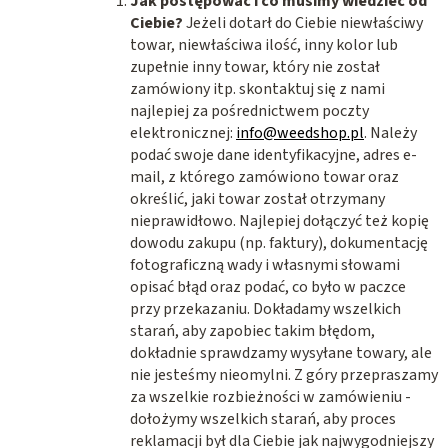
Jak postępować i co musimy wiedzieć od
Ciebie?
Jeżeli dotarł do Ciebie niewłaściwy
towar, niewłaściwa ilość, inny kolor lub
zupełnie inny towar, który nie został
zamówiony itp. skontaktuj się z nami
najlepiej za pośrednictwem poczty
elektronicznej:
info@weedshop.pl
. Należy
podać swoje dane identyfikacyjne, adres e-
mail, z którego zamówiono towar oraz
określić, jaki towar został otrzymany
nieprawidłowo
. Najlepiej dołączyć też kopię
dowodu zakupu (np. faktury), dokumentację
fotograficzną wady i własnymi słowami
opisać błąd oraz podać, co było w paczce
przy przekazaniu. Dokładamy wszelkich
starań, aby zapobiec takim błędom,
dokładnie sprawdzamy wysyłane towary, ale
nie jesteśmy nieomylni. Z góry przepraszamy
za wszelkie rozbieżności w zamówieniu -
dołożymy wszelkich starań, aby proces
reklamacji był dla Ciebie jak najwygodniejszy