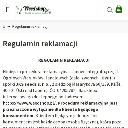
Przejść
do
Szukaj
KO
treści
Home
Regulamin reklamacji
Regulamin reklamacji
REGULAMIN REKLAMACJI
Niniejsza procedura reklamacyjna stanowi integralną część
Ogólnych Warunków Handlowych (dalej zwanych „
OWH
”)
spółki
JKS seeds s. r. o
. , z siedzibą Masarykova 60/139, Klíše,
400 01 Ústí nad Labem, IČO: 04205782,
dla sklepu
internetowego dostępnego pod adresem
https://www.weedshop.pl/
. Procedura reklamacyjna jest
przeznaczona wyłącznie dla klienta będącego
konsumentem.
Klientem będącym jednocześnie
konsumentem jest każda osoba (osoba fizyczna), która poza