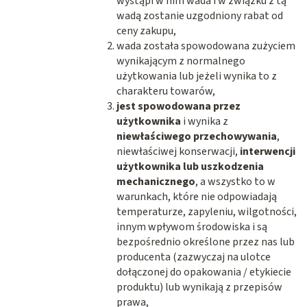
wystąpi w nim wada i w związku z tą
wadą zostanie uzgodniony rabat od
ceny zakupu,
wada została spowodowana zużyciem
wynikającym z normalnego
użytkowania lub jeżeli wynika to z
charakteru towarów,
jest spowodowana przez
użytkownika
i wynika z
niewłaściwego
przechowywania
,
niewłaściwej konserwacji,
interwencji
użytkownika lub uszkodzenia
mechanicznego
, a wszystko to w
warunkach, które nie odpowiadają
temperaturze, zapyleniu, wilgotności,
innym wpływom środowiska i są
bezpośrednio określone przez nas lub
producenta (zazwyczaj na ulotce
dołączonej do opakowania / etykiecie
produktu) lub wynikają z przepisów
prawa,