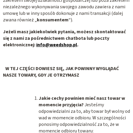
zakresem swojej działalności gospodarczej lub poza zakresem
niezależnego wykonywania swojego zawodu zawiera z nami
umowę lub w inny sposób dokonuje z nami transakcji (dalej
zwana również „
konsumentem
“).
Jeżeli masz jakiekolwiek pytania, możesz skontaktować
się z nami za pośrednictwem chatbota lub poczty
elektronicznej:
info@weedshop.pl
.
W TEJ CZĘŚCI DOWIESZ SIĘ, JAK POWINNY WYGLĄDAĆ
NASZE TOWARY, GDY JE OTRZYMASZ
Jakie cechy powinien mieć nasz towar w
momencie przyjęcia?
Jesteśmy
odpowiedzialni za to, aby towar był wolny od
wad w momencie odbioru. W szczególności
ponosimy odpowiedzialność za to, że w
momencie odbioru towaru: