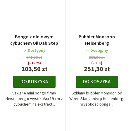
Bongo z olejowym
Bubbler Monsoon
cybuchem Oil Dab Step
Heisenberg
Dostępny
Dostępny
241,80 zł
260,20 zł
(–15 %)
(–3 %)
203,50 zł
251,30 zł
DO KOSZYKA
DO KOSZYKA
Szklane mini bongo firmy
Szklany bubbler Monsoon od
Heisenberg o wysokości 19 cm z
Weed Star z edycji Heisenberg.
cybuchem na ekstrakt...
Wysokość bonga...