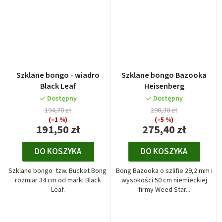
Średnia
Szklane bongo - wiadro
Szklane bongo Bazooka
ocena
Black Leaf
Heisenberg
produktu
Dostępny
Dostępny
wynosi
194,70 zł
290,30 zł
5,0
(–1 %)
(–5 %)
na
191,50 zł
275,40 zł
5
gwiazdek.
DO KOSZYKA
DO KOSZYKA
Szklane bongo tzw. Bucket Bong
Bong Bazooka o szlifie 29,2 mm i
rozmiar 34 cm od marki Black
wysokości 50 cm niemieckiej
Leaf.
firmy Weed Star...