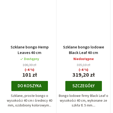
Szklane bongo Hemp
Szklane bongo lodowe
Leaves 40 cm
Black Leaf 40 cm
Dostępny
Niedostępne
106,30 zł
335,10 zł
(–4 %)
(–4 %)
101 zł
319,20 zł
DO KOSZYKA
SZCZEGÓŁY
Szklane, proste bongo o
Bongo lodowe firmy Black Leaf o
wysokości 40 cm i średnicy 40
wysokości 40 cm, wykonane ze
mm, ozdobiony kolorowym...
szkła tl. 5 mm....