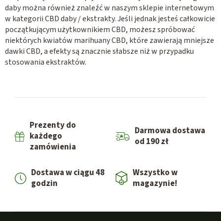
daby można również znaleźć w naszym sklepie internetowym
w kategorii CBD daby / ekstrakty. Jeśli jednak jesteś całkowicie
początkującym użytkownikiem CBD, możesz spróbować
niektórych kwiatów marihuany CBD, które zawierają mniejsze
dawki CBD, a efekty są znacznie słabsze niż w przypadku
stosowania ekstraktów.
Prezenty do
Darmowa dostawa
każdego
od 190 zł
zamówienia
Dostawa w ciągu 48
Wszystko w
godzin
magazynie!
S