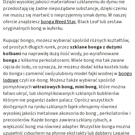
Dzięki wysokiej jakości materiałowi szklanemu do dymu nie
przedostają się żadne niepożądane substancje, dzięki czemu
nie musisz się martwić o nieprzyjemny smak dymu. W naszej
ofercie znajdziesz
bonga Weed Star
, Black Leaf lub zestaw
oryginalnych bong w kuferku.
Kupując bongo, możesz wybierać spośród różnych kształtów,
od prostych długich rurek, przez
szklane bonga z dużymi
kolbami
na naprawdę dużą ilość wody, po wyrafinowane
bonga
z kilkoma perkolatorami. Wiele bong ma tak zwane
cięcia do lodu, co oznacza, że możesz dodać kilka kostek lodu
do bonga i zamienić swój ulubiony model fajki wodnej w
bongo
lodowe
czyli ice-bong. Możesz także wybierać spośród
pomysłowych
witrażowych bong, mini bong
, które można
łatwo ukryć, lub skomplikowanych szklanych bubblerów
którym nie pogardzi żaden palacz. Oprócz wszystkich
dostępnych na rynku szklanych fajek oferujemy również
wysokiej jakości metalowe akcesoria do bong , perkolatorów i
precoolerów. Każde bongo zawiera szklany cybuch, a
większość bong ma również adapter. Wszystkie bonga można
uzupełnić cybuchem na płynne ekstrakty lub dabbery. Legalne