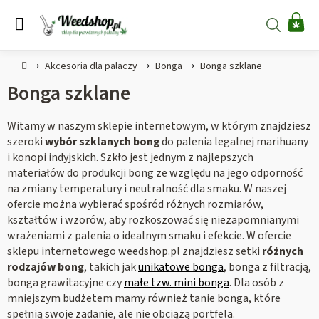
Przejść
do
Szukaj
KO
treści
Home
Akcesoria dla palaczy
Bonga
Bonga szklane
Bonga szklane
Witamy w naszym sklepie internetowym, w którym znajdziesz
szeroki
wybór szklanych bong
do palenia legalnej marihuany
i konopi indyjskich. Szkło jest jednym z najlepszych
materiałów do produkcji bong ze względu na jego odporność
na zmiany temperatury i neutralność dla smaku. W naszej
ofercie można wybierać spośród różnych rozmiarów,
kształtów i wzorów, aby rozkoszować się niezapomnianymi
wrażeniami z palenia o idealnym smaku i efekcie. W ofercie
sklepu internetowego weedshop.pl znajdziesz setki
różnych
rodzajów bong
, takich jak
unikatowe bonga
, bonga z filtracją,
bonga grawitacyjne czy
małe tzw. mini bonga
. Dla osób z
mniejszym budżetem mamy również tanie bonga, które
spełnią swoje zadanie, ale nie obciążą portfela.