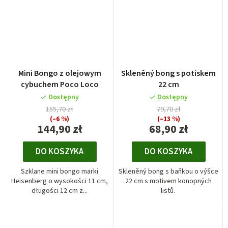
Mini Bongo z olejowym
Skleněný bong s potiskem
cybuchem Poco Loco
22 cm
Dostępny
Dostępny
155,70 zł
79,70 zł
(–6 %)
(–13 %)
144,90 zł
68,90 zł
DO KOSZYKA
DO KOSZYKA
Szklane mini bongo marki
Skleněný bong s baňkou o výšce
Heisenberg o wysokości 11 cm,
22 cm s motivem konopných
długości 12 cm z...
listů.