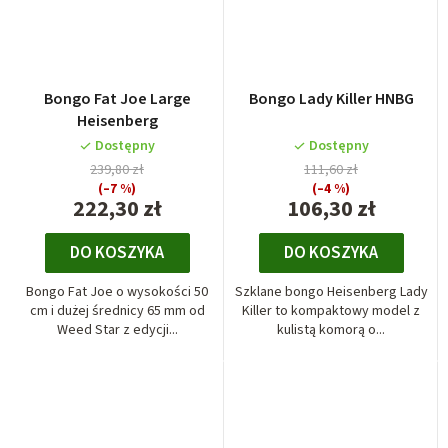
Bongo Fat Joe Large
Bongo Lady Killer HNBG
Heisenberg
Dostępny
Dostępny
239,80 zł
111,60 zł
(–7 %)
(–4 %)
222,30 zł
106,30 zł
DO KOSZYKA
DO KOSZYKA
Bongo Fat Joe o wysokości 50
Szklane bongo Heisenberg Lady
cm i dużej średnicy 65 mm od
Killer to kompaktowy model z
Weed Star z edycji...
kulistą komorą o...