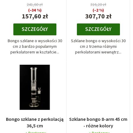
w
241,60 zł
316,20 zł
r
(–34 %)
(–2 %)
o
157,60 zł
307,70 zł
d
SZCZEGÓŁY
SZCZEGÓŁY
u
k
Bongo szklane o wysokości 30
Szklane bongo o wysokości 30
t
cm z bardzo popularnym
cm z trzema różnymi
perkolatorem w kształcie...
perkolatorami wewnątrz...
ó
w
Bongo szklane z perkolacją
Szklane bongo 8-arm 45 cm
36,5 cm
- różne kolory