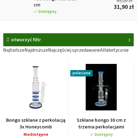
45,20 zł
cm
31,90 zł
Dostępny
L
i
otworzyć filtr
s
S
Najtańsze
Najdroższe
Najczęściej sprzedawane
Alfabetycznie
t
o
a
r
p
polecane
t
r
o
o
w
d
a
u
n
k
i
Bongo szklane z perkolacją
Szklane bongo 30 cm z
t
e
3x Honeycomb
trzema perkolacjami
ó
p
Niedostępne
Dostępny