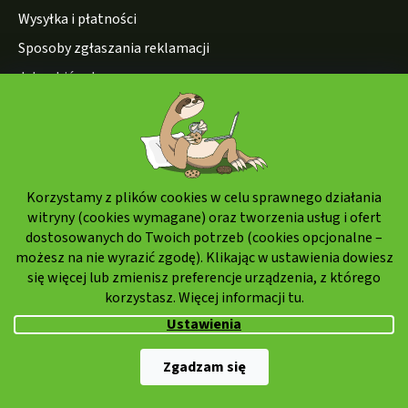
Wysyłka i płatności
Sposoby zgłaszania reklamacji
Jak robić zakupy
Polityka przetwarzania danych osobowych
Sposób dostawy:
Korzystamy z plików cookies w celu sprawnego działania
witryny (cookies wymagane) oraz tworzenia usług i ofert
dostosowanych do Twoich potrzeb (cookies opcjonalne –
możesz na nie wyrazić zgodę). Klikając w ustawienia dowiesz
się więcej lub zmienisz preferencje urządzenia, z którego
korzystasz. Więcej informacji
tu.
Ustawienia
Zgadzam się
Formy płatności: