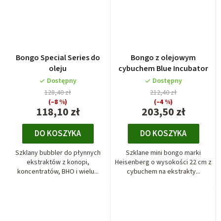
Bongo Special Series do
Bongo z olejowym
oleju
cybuchem Blue Incubator
Dostępny
Dostępny
128,40 zł
212,40 zł
(–8 %)
(–4 %)
118,10 zł
203,50 zł
DO KOSZYKA
DO KOSZYKA
Szklany bubbler do płynnych
Szklane mini bongo marki
ekstraktów z konopi,
Heisenberg o wysokości 22 cm z
koncentratów, BHO i wielu...
cybuchem na ekstrakty...