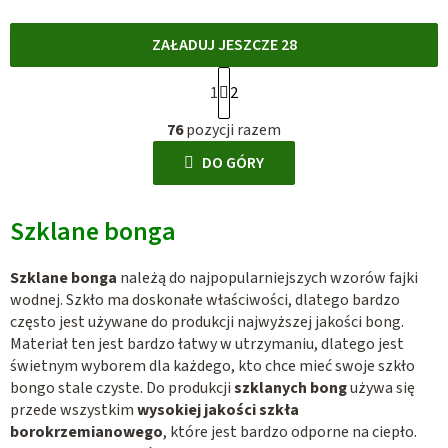
ZAŁADUJ JESZCZE 28
P
1
2
a
K
g
76
pozycji razem
o
i
n
DO GÓRY
n
t
a
r
c
Szklane bonga
o
j
l
a
Szklane bonga
należą do najpopularniejszych wzorów fajki
k
wodnej. Szkło ma doskonałe właściwości, dlatego bardzo
i
często jest używane do produkcji najwyższej jakości bong.
l
Materiał ten jest bardzo łatwy w utrzymaniu, dlatego jest
i
świetnym wyborem dla każdego, kto chce mieć swoje szkło
s
bongo stale czyste. Do produkcji
szklanych bong
używa się
t
przede wszystkim
wysokiej jakości szkła
y
borokrzemianowego
, które jest bardzo odporne na ciepło.