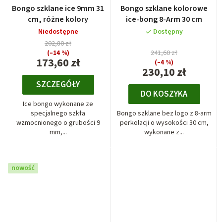
Bongo szklane ice 9mm 31
Bongo szklane kolorowe
cm, różne kolory
ice-bong 8-Arm 30 cm
Niedostępne
Dostępny
202,80 zł
(–14 %)
241,60 zł
173,60 zł
(–4 %)
230,10 zł
SZCZEGÓŁY
DO KOSZYKA
Ice bongo wykonane ze
specjalnego szkła
Bongo szklane bez logo z 8-arm
wzmocnionego o grubości 9
perkolacji o wysokości 30 cm,
mm,...
wykonane z...
nowość