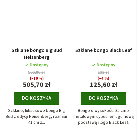
Szklane bongo Big Bud
Szklane bongo Black Leaf
Heisenberg
Dostępny
Dostępny
566,80 zł
132 zł
(–10 %)
(–4 %)
505,70 zł
125,60 zł
DO KOSZYKA
DO KOSZYKA
Szklane, luksusowe bongo Big
Bongo o wysokości 35 cm z
Bud z edycji Heisenberg, rozmiar
metalowym cybuchem, gumową
41 cm z...
podstawą i logo Black Leaf.