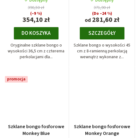
Dostępny
Dostępny
390,50 zł
371,90 zł
(–9 %)
(Do –24 %)
354,10 zł
281,60 zł
od
DO KOSZYKA
SZCZEGÓŁY
Oryginalne szklane bongo o
Szklane bongo o wysokości 45
wysokości 36,5 cm z czterema
cm z 8-ramienną perkolacją
perkolacjami dla...
wewnątrz wykonane z...
promocja
Szklane bongo fosforowe
Szklane bongo fosforowe
Monkey Blue
Monkey Orange