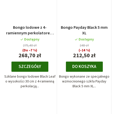
Bongo lodowe z 4-
Bongo Payday Black 5 mm
ramiennym perkolatorem
XL
Black Leaf
Dostępny
Dostępny
275,40 zł
248 zł
(Do –7 %)
(–14 %)
268,70 zł
212,50 zł
SZCZEGÓŁY
DO KOSZYKA
Szklane bongo lodowe Black Leaf
Bongo wykonane ze specjalnego
o wysokości 30 cm z 4-ramienną
wzmocnionego szkła Payday
perkolacją...
Black 5 mm XL...