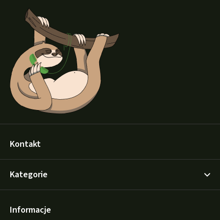
t
o
p
k
a
Kontakt
Kategorie
Informacje