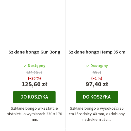
Szklane bongo Gun Bong
Szklane bongo Hemp 35 cm
Dostępny
Dostępny
158,20 zł
99 zł
(–20 %)
(–1 %)
125,60 zł
97,40 zł
DO KOSZYKA
DO KOSZYKA
Szklane bongo w kształcie
Szklane bongo o wysokości 35
pistoletu o wymiarach 230 x 170
cm i średnicy 40 mm, ozdobiony
mm.
nadrukiem liści...