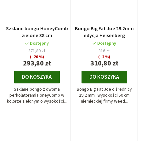
Szklane bongo HoneyComb
Bongo Big Fat Joe 29.2mm
zielone 38 cm
edycja Heisenberg
Dostępny
Dostępny
371,80 zł
316 zł
(–20 %)
(–1 %)
293,80 zł
310,80 zł
DO KOSZYKA
DO KOSZYKA
Szklane bongo z dwoma
Bongo Big Fat Joe o średnicy
perkolatorami HoneyComb w
29,2 mm i wysokości 50 cm
kolorze zielonym o wysokości...
niemieckiej firmy Weed...