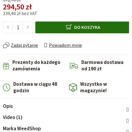
372,70 zł
294,50 zł
239,40 zł bez VAT
Cena jednostkowa:
DO KOSZYKA
Zadaj pytanie
Powiadom mnie
Prezenty do każdego
Darmowa dostawa
zamówienia
od 190 zł
Dostawa w ciągu 48
Wszystko w
godzin
magazynie!
Opis
Video (1)
Marka
WeedShop