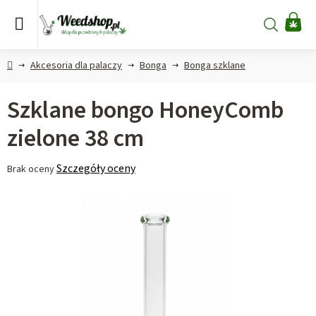
Przejść
do
Szukaj
KO
treści
Home
Akcesoria dla palaczy
Bonga
Bonga szklane
Szklane bongo HoneyComb
zielone 38 cm
Średnia
Szczegóły oceny
Brak oceny
ocena
produktu
wynosi
0,0
na
5
gwiazdek.