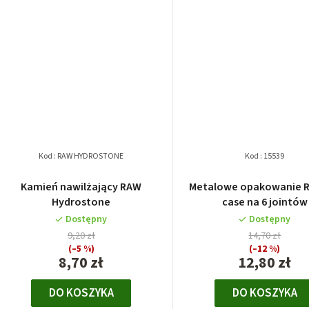
Kod :
RAW HYDROSTONE
Kod :
15539
Kamień nawilżający RAW
Metalowe opakowanie R
Hydrostone
case na 6 jointów
Dostępny
Dostępny
9,20 zł
14,70 zł
(–5 %)
(–12 %)
8,70 zł
12,80 zł
DO KOSZYKA
DO KOSZYKA