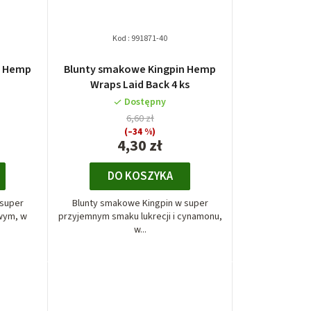
Kod :
991871-40
n Hemp
Blunty smakowe Kingpin Hemp
Wraps Laid Back 4 ks
Dostępny
6,60 zł
(–34 %)
4,30 zł
DO KOSZYKA
 super
Blunty smakowe Kingpin w super
wym, w
przyjemnym smaku lukrecji i cynamonu,
w...