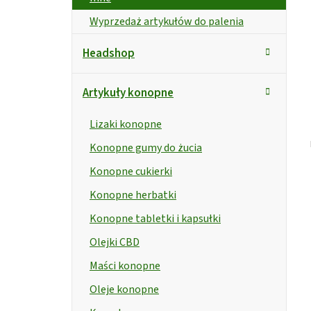
t
Wyprzedaż artykułów do palenia
Headshop
Artykuły konopne
Lizaki konopne
Konopne gumy do żucia
Konopne cukierki
Konopne herbatki
Konopne tabletki i kapsułki
Olejki CBD
Maści konopne
Oleje konopne