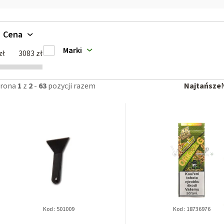
L
Cena
Marki
zł
3083
zł
S
trona
1
z
2
-
63
pozycji razem
Najtańsze
a
o
p
r
t
o
o
d
w
u
a
k
Kod :
501009
Kod :
18736976
n