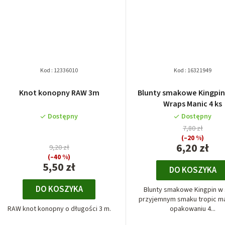
Kod :
12336010
Kod :
16321949
Knot konopny RAW 3m
Blunty smakowe Kingpi
Wraps Manic 4 ks
Dostępny
Dostępny
7,80 zł
(–20 %)
6,20 zł
9,20 zł
(–40 %)
5,50 zł
DO KOSZYKA
DO KOSZYKA
Blunty smakowe Kingpin w
przyjemnym smaku tropic m
RAW knot konopny o długości 3 m.
opakowaniu 4...