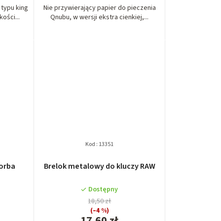
typu king
Nie przywierający papier do pieczenia
ości...
Qnubu, w wersji ekstra cienkiej,...
Kod :
13351
orba
Brelok metalowy do kluczy RAW
Dostępny
18,50 zł
(–4 %)
17,60 zł