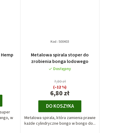
Kod :
500403
n Hemp
Metalowa spirala stoper do
zrobienia bonga lodowego
Dostępny
7,80 zł
(–12 %)
6,80 zł
DO KOSZYKA
 super
ango, w
Metalowa spirala, która zamienia prawie
każde cylindryczne bongo w bongo do...