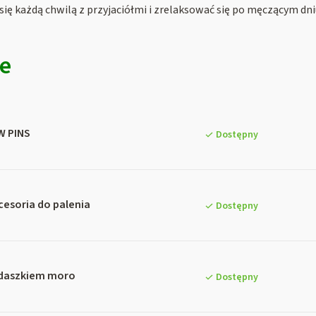
się każdą chwilą z przyjaciółmi i zrelaksować się po męczącym dniu.
ne
W PINS
Dostępny
esoria do palenia
Dostępny
 daszkiem moro
Dostępny