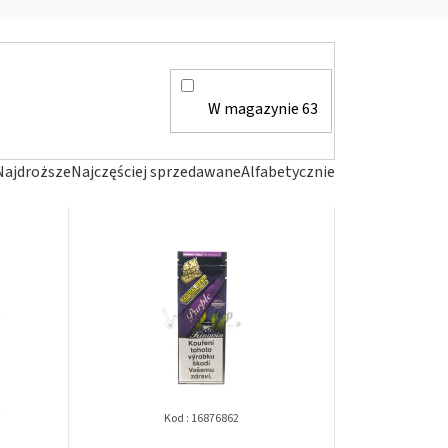
W magazynie
63
Najdroższe
Najczęściej sprzedawane
Alfabetycznie
Kod :
16876862