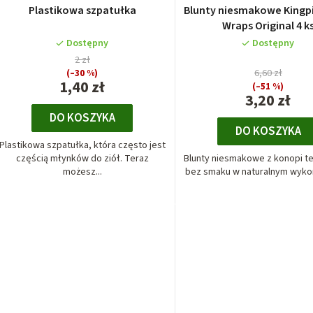
i
Plastikowa szpatułka
Blunty niesmakowe King
Wraps Original 4 k
ó
e
Dostępny
Dostępny
w
p
2 zł
(–30 %)
6,60 zł
1,40 zł
r
(–51 %)
3,20 zł
o
DO KOSZYKA
DO KOSZYKA
d
Plastikowa szpatułka, która często jest
częścią młynków do ziół. Teraz
Blunty niesmakowe z konopi te
u
możesz...
bez smaku w naturalnym wykona
k
t
ó
w