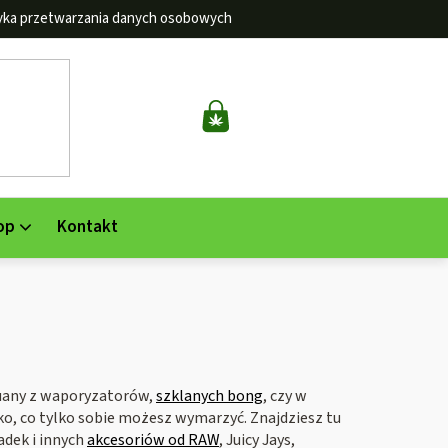
tyka przetwarzania danych osobowych
KOSZYK
op
Kontakt
huany z waporyzatorów,
szklanych bong
, czy w
o, co tylko sobie możesz wymarzyć. Znajdziesz tu
adek i innych
akcesoriów od RAW
, Juicy Jays,