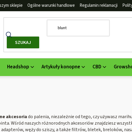
szym sklepie
Ogólne warunki handlowe
Regulamin reklamacji
Poli
SZUKAJ
Headshop
Artykuły konopne
CBD
Growsh
ne akcesoria
do palenia, niezależnie od tego, czy używasz mari
ointa. Wśród naszych różnorodnych akcesoriów znajdziesz wszystk
, adapterów, węży do sziszy, a także filtrów, bletek, breloków, nas