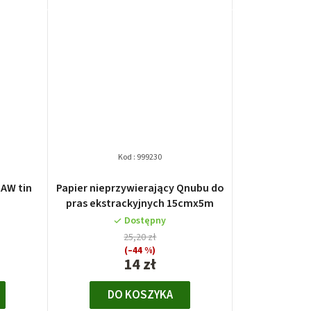
Kod :
999230
AW tin
Papier nieprzywierający Qnubu do
pras ekstrackyjnych 15cmx5m
Dostępny
25,20 zł
(–44 %)
14 zł
DO KOSZYKA