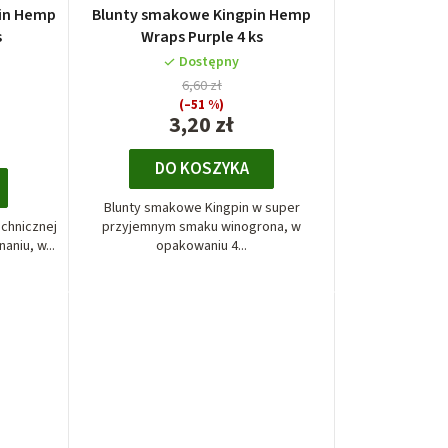
pin Hemp
Blunty smakowe Kingpin Hemp
s
Wraps Purple 4 ks
Dostępny
6,60 zł
(–51 %)
3,20 zł
DO KOSZYKA
Blunty smakowe Kingpin w super
chnicznej
przyjemnym smaku winogrona, w
niu, w...
opakowaniu 4...