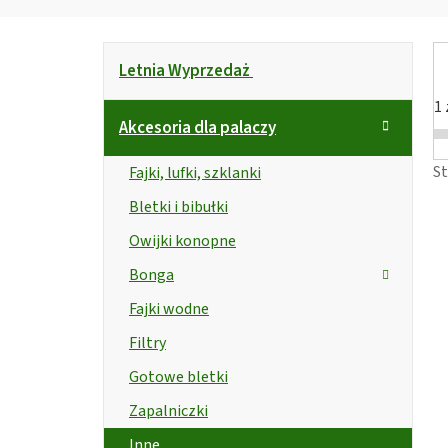
P
K
Pominąć
Letnia Wyprzedaż
kategorie
a
a
i
t
1
s
s
Akcesoria dla palaczy
e
e
t
g
S
Fajki, lufki, szklanki
o
k
Bletki i bibułki
r
b
Owijki konopne
i
o
r
a
Bonga
c
Fajki wodne
z
Filtry
Gotowe bletki
n
Zapalniczki
y
Inne