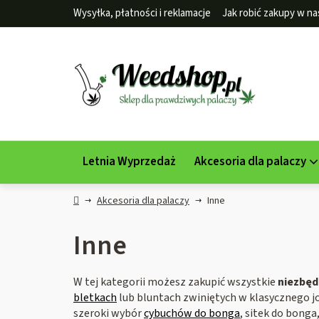
Przejść
Wysyłka, płatności i reklamacje
Jak robić zakupy w na
do
treści
Letnia Wyprzedaż
Akcesoria dla palaczy
Home
Akcesoria dla palaczy
Inne
Inne
W tej kategorii możesz zakupić wszystkie
niezbęd
bletkach
lub bluntach zwiniętych w klasycznego j
szeroki wybór
cybuchów do bonga
, sitek do bonga