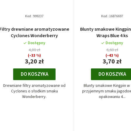
Kod :
999237
Kod :
16876697
Filtry drewniane aromatyzowane
Blunty smakowe Kingpi
Cyclones Wonderberry
Wraps Blue 4 ks
Dostępny
Dostępny
4,80 zł
6,60 zł
(–33 %)
(–43 %)
3,20 zł
3,70 zł
DO KOSZYKA
DO KOSZYKA
Drewniane filtry aromatyzowane od
Blunty smakowe Kingpin w
Cyclones o słodkim smaku
przyjemnym smaku jagodo
Wonderberry.
opakowaniu 4...