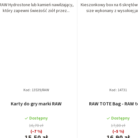
RAW Hydrostone lub kamień nawilżający,
Kieszonkowy box na 6 skrętów 
który zapewni świeżość ziół przez...
size wykonany z wysokiej jak
Kod :
13539/RAW
Kod :
14731
Karty do gry marki RAW
RAW TOTE Bag - RAW t
Dostępny
Dostępny
16,70 zł
17,80 zł
(–7 %)
(–5 %)
15,50 zł
16,90 zł