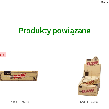
Mater
Produkty powiązane
cja
Kod :
16776948
Kod :
17005190