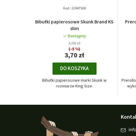
Kod :
12947500
Bibułki papierosowe Skunk Brand KS
Prer
slim
Dostępny
3,90 zł
(–5 %)
3,70 zł
DO KOSZYKA
Bibułki papierosowe marki Skunk w
Preroll
rozmiarze King Size.
wyko
S
Konta
t
o
inf