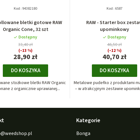
Kod :
94382180
Kod :
6587
ollowane bletki gotowe RAW
RAW - Starter box zest
Organic Cone, 32 szt
upominkowy
Dostępny
Dostępny
33,40 zł
46,50 zł
(–13 %)
(–12 %)
28,90 zł
40,70 zł
DO KOSZYKA
DO KOSZYKA
owane stożkowe bletki RAW Organic
Metalowe pudełko z produktami m
nane z organicznie uprawianej...
– w atrakcyjnym zestawie upomink
kt
Kategorie
o
@
weedshop.pl
Bonga