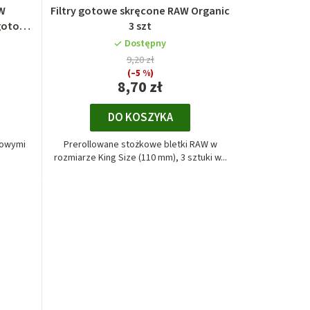
AW
Filtry gotowe skręcone RAW Organic
 gotowe
3 szt
Dostępny
9,20 zł
(–5 %)
8,70 zł
DO KOSZYKA
towymi
Prerollowane stożkowe bletki RAW w
rozmiarze King Size (110 mm), 3 sztuki w...