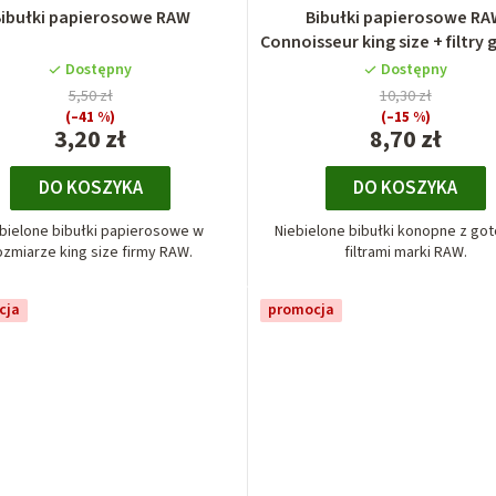
ibułki papierosowe RAW
Bibułki papierosowe R
Connoisseur king size + filtry
skręcone
Dostępny
Dostępny
5,50 zł
10,30 zł
(–41 %)
(–15 %)
3,20 zł
8,70 zł
DO KOSZYKA
DO KOSZYKA
bielone bibułki papierosowe w
Niebielone bibułki konopne z go
ozmiarze king size firmy RAW.
filtrami marki RAW.
cja
promocja