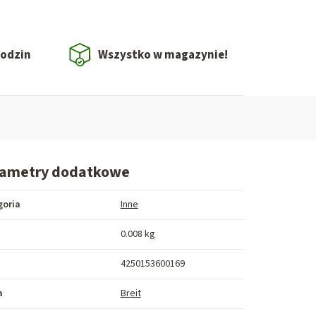
godzin
Wszystko w magazynie!
rametry dodatkowe
goria
Inne
a
0.008 kg
4250153600169
a
Breit