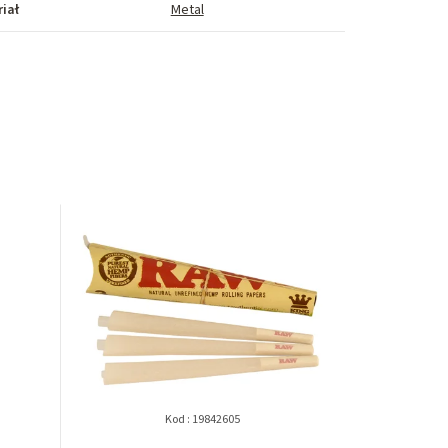
iał
Metal
Kod :
19842605