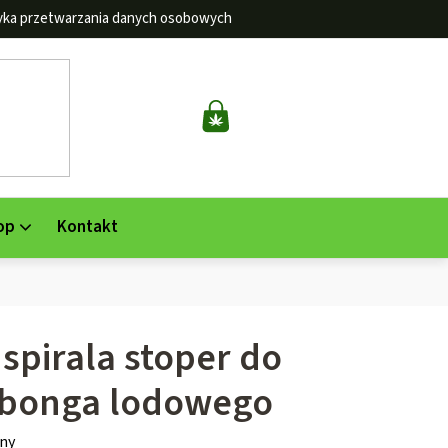
tyka przetwarzania danych osobowych
KOSZYK
op
Kontakt
spirala stoper do
 bonga lodowego
ny