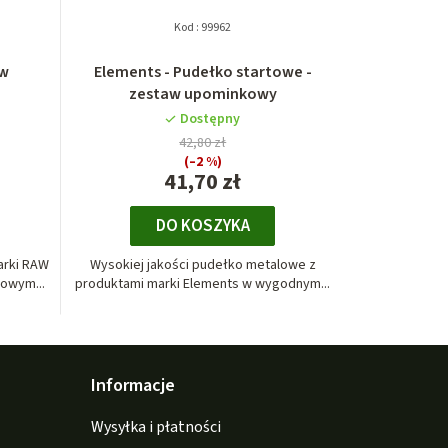
Kod :
99962
aw
Elements - Pudełko startowe -
zestaw upominkowy
Dostępny
42,80 zł
(–2 %)
41,70 zł
DO KOSZYKA
arki RAW
Wysokiej jakości pudełko metalowe z
owym...
produktami marki Elements w wygodnym...
Informacje
Wysyłka i płatności