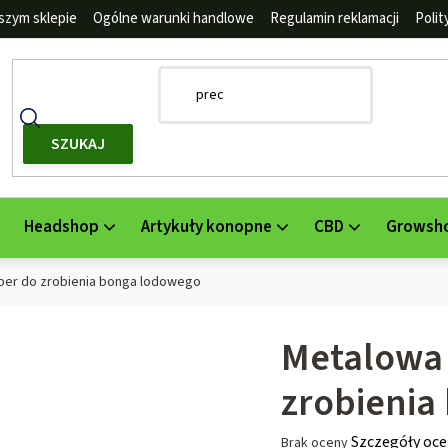
szym sklepie
Ogólne warunki handlowe
Regulamin reklamacji
Poli
SZUKAJ
Headshop
Artykuły konopne
CBD
Growsh
oper do zrobienia bonga lodowego
Metalowa 
zrobienia
Średnia
Szczegóły oce
Brak oceny