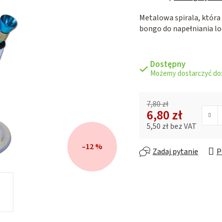
ocena
Metalowa spirala, która
produktu
bongo do napełniania l
wynosi
0,0
na
5
Dostępny
gwiazdek.
7,80 zł
6,80 zł
5,50 zł bez VAT
Cena jednostkowa:
–12 %
Zadaj pytanie
P