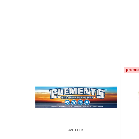
promo
Kod :
ELE KS