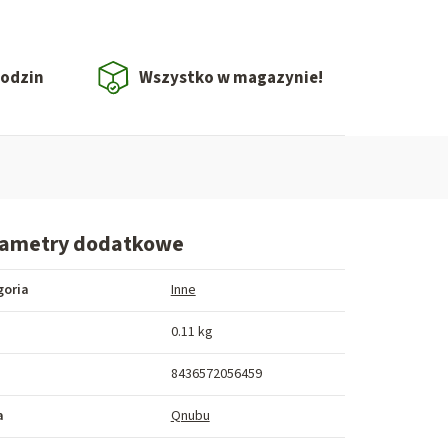
godzin
Wszystko w magazynie!
rametry dodatkowe
goria
Inne
a
0.11 kg
8436572056459
a
Qnubu