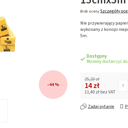
Średnia
Szczegóły oce
Brak oceny
ocena
Nie przywierający papier
produktu
wykonany z konopi niep
wynosi
5m.
0,0
na
5
gwiazdek.
Dostępny
25,20 zł
14 zł
–44 %
11,40 zł bez VAT
Cena jednostkowa:
Zadaj pytanie
P