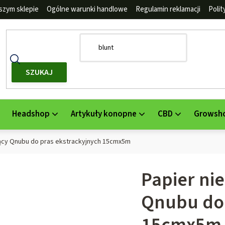
szym sklepie
Ogólne warunki handlowe
Regulamin reklamacji
Poli
SZUKAJ
Headshop
Artykuły konopne
CBD
Growsh
jący Qnubu do pras ekstrackyjnych 15cmx5m
Papier ni
Qnubu do 
15cmx5m