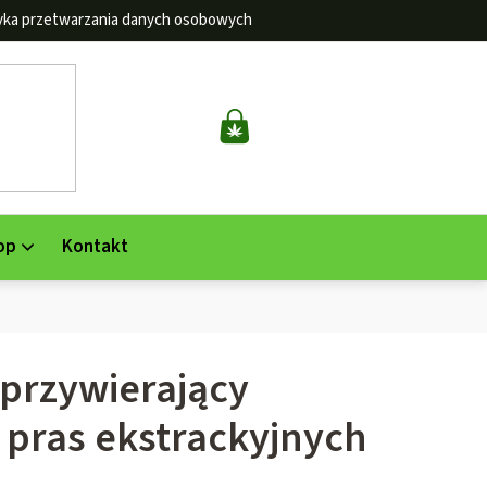
tyka przetwarzania danych osobowych
KOSZYK
op
Kontakt
eprzywierający
pras ekstrackyjnych