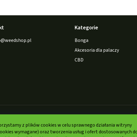
kt
Kategorie
o
@
weedshop.pl
Bonga
Akcesoria dla palaczy
CBD
Formy
orzystamy z plików cookies w celu sprawnego działania witryny
płatności:
cookies wymagane) oraz tworzenia usług i ofert dostosowanych d