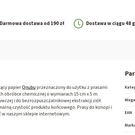
Darmowa dostawa od 190 zł
Dostawa w ciągu 48 
Pa
jący papier
Qnubu
przeznaczony do użytku z prasami
Kate
h obróbce chemicznej o wymiarach 15 cm x 5 m.
Wag
wczej i do bezrozpuszczalnikowej ekstrakcji ziół.
malną czystość produktu końcowego.
Prasy do konopi i
EAN
źć w naszym sklepie internetowym.
Mark