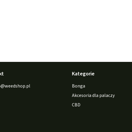
kt
Kategorie
o
@
weedshop.pl
Bonga
Akcesoria dla palaczy
CBD