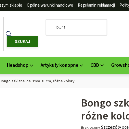
szym sklepie
Ogólne warunki handlowe
Regulamin reklamacji
Poli
SZUKAJ
Headshop
Artykuły konopne
CBD
Growsh
Bongo szklane ice 9mm 31 cm, różne kolory
Bongo szk
różne kol
Średnia
Szczegóły oce
Brak oceny