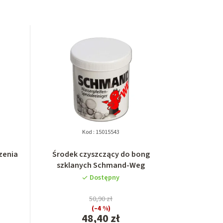
Kod :
15015543
zenia
Środek czyszczący do bong
szklanych Schmand-Weg
Dostępny
50,90 zł
(–4 %)
48,40 zł