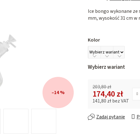
ocena
Ice bongo wykonane ze 
produktu
mm, wysokość 31 cm w r
wynosi
0,0
na
5
Kolor
gwiazdek.
Wybierz wariant
203,80 zł
174,40 zł
–14 %
141,80 zł bez VAT
Cena jednostkowa:
Zadaj pytanie
P