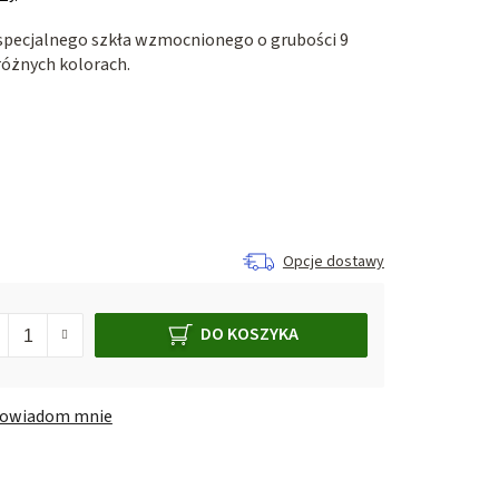
specjalnego szkła wzmocnionego o grubości 9
óżnych kolorach.
Opcje dostawy
DO KOSZYKA
owiadom mnie