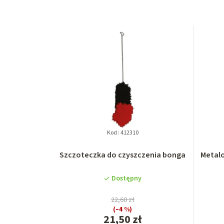
Kod :
412310
Szczoteczka do czyszczenia bonga
Metalo
Dostępny
22,60 zł
(–4 %)
21,50 zł