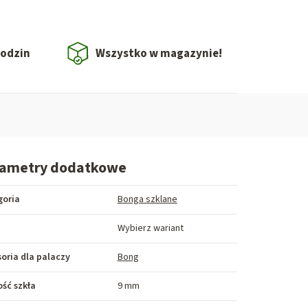
godzin
Wszystko w magazynie!
rametry dodatkowe
goria
Bonga szklane
Wybierz wariant
oria dla palaczy
Bong
ść szkła
9 mm