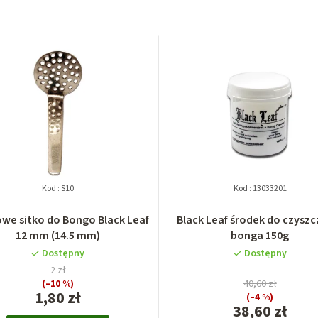
Kod :
S10
Kod :
13033201
we sitko do Bongo Black Leaf
Black Leaf środek do czyszc
12 mm (14.5 mm)
bonga 150g
Dostępny
Dostępny
2 zł
(–10 %)
40,60 zł
1,80 zł
(–4 %)
38,60 zł