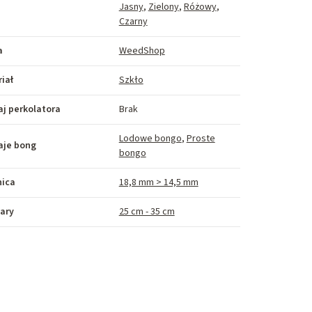
Jasny
,
Zielony
,
Różowy
,
Czarny
a
WeedShop
iał
Szkło
j perkolatora
Brak
Lodowe bongo
,
Proste
aje bong
bongo
nica
18,8 mm > 14,5 mm
ary
25 cm - 35 cm