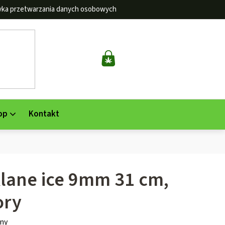
tyka przetwarzania danych osobowych
KOSZYK
op
Kontakt
lane ice 9mm 31 cm,
ory
ny