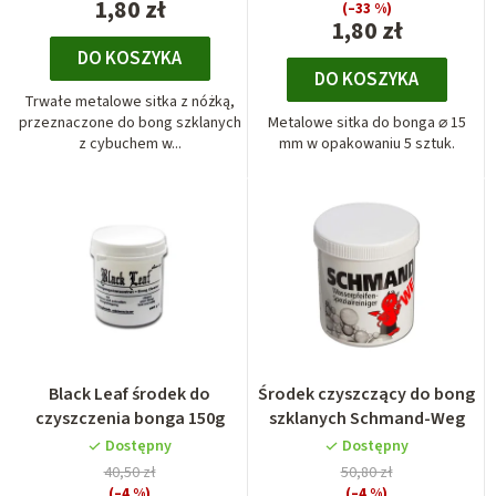
1,80 zł
(–33 %)
1,80 zł
DO KOSZYKA
DO KOSZYKA
Trwałe metalowe sitka z nóżką,
przeznaczone do bong szklanych
Metalowe sitka do bonga ⌀ 15
z cybuchem w...
mm w opakowaniu 5 sztuk.
Black Leaf środek do
Środek czyszczący do bong
czyszczenia bonga 150g
szklanych Schmand-Weg
Dostępny
Dostępny
40,50 zł
50,80 zł
(–4 %)
(–4 %)