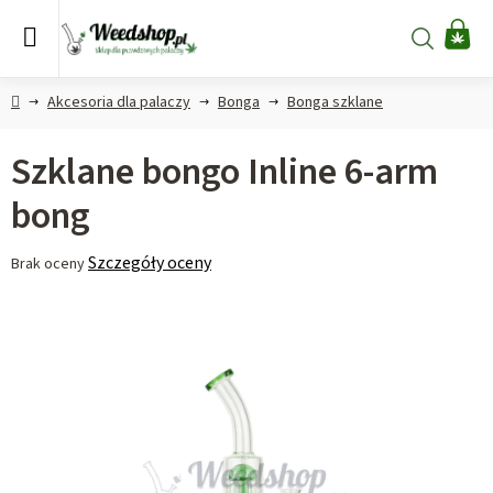
Przejść
do
Szukaj
KO
treści
Home
Akcesoria dla palaczy
Bonga
Bonga szklane
Szklane bongo Inline 6-arm
bong
Średnia
Szczegóły oceny
Brak oceny
ocena
produktu
wynosi
0,0
na
5
gwiazdek.