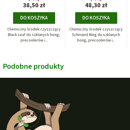
38,50 zł
48,30 zł
DO KOSZYKA
DO KOSZYKA
Chemiczny środek czyszczący
Chemiczny środek czyszczący
Black Leaf do szklanych bong,
Schmand Weg do szklanych
precoolerów i...
bong, precoolerów i...
Podobne produkty
S
t
o
p
k
a