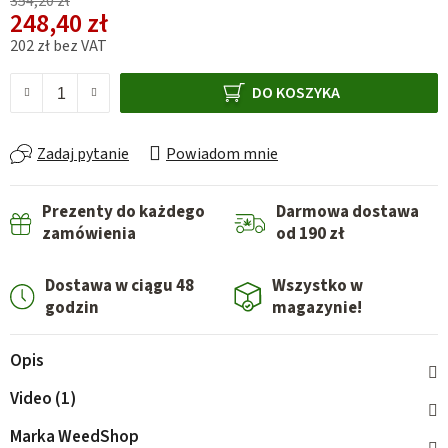
354,20 zł
248,40 zł
202 zł bez VAT
Cena jednostkowa:
DO KOSZYKA
Zadaj pytanie
Powiadom mnie
Prezenty do każdego
Darmowa dostawa
zamówienia
od 190 zł
Dostawa w ciągu 48
Wszystko w
godzin
magazynie!
Opis
Video (1)
Marka
WeedShop