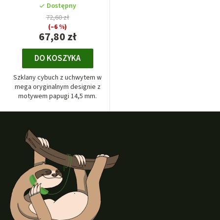
Dostępny
72,60 zł
(–6 %)
67,80 zł
DO KOSZYKA
Szklany cybuch z uchwytem w
mega oryginalnym designie z
motywem papugi 14,5 mm.
S
t
o
p
k
a