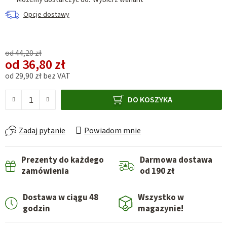
Opcje dostawy
od 44,20 zł
od
36,80 zł
od
29,90 zł
bez VAT
Cena jednostkowa:
DO KOSZYKA
Zadaj pytanie
Powiadom mnie
Prezenty do każdego
Darmowa dostawa
zamówienia
od 190 zł
Dostawa w ciągu 48
Wszystko w
godzin
magazynie!