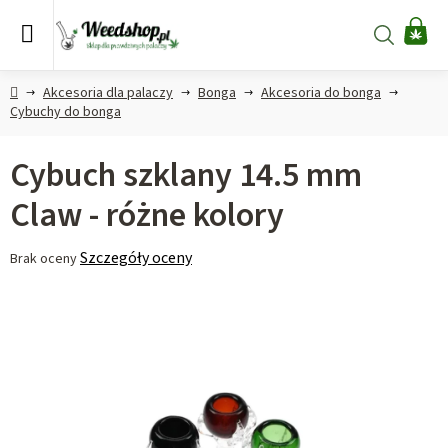
Przejść
do
Szukaj
KO
treści
Home
Akcesoria dla palaczy
Bonga
Akcesoria do bonga
Cybuchy do bonga
Cybuch szklany 14.5 mm
Claw - różne kolory
Średnia
Szczegóły oceny
Brak oceny
ocena
produktu
wynosi
0,0
na
5
gwiazdek.