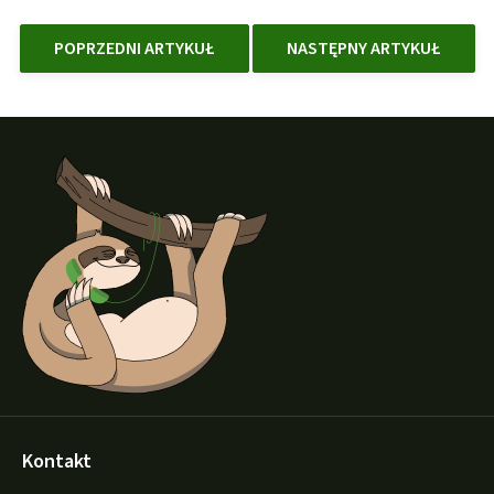
POPRZEDNI ARTYKUŁ
NASTĘPNY ARTYKUŁ
S
t
o
p
k
a
Kontakt