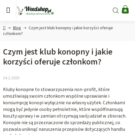
Przejść
do
Szukaj
KO
treści
Home
Blog
Czym jest klub konopny i jakie korzyści oferuje
członkom?
Czym jest klub konopny i jakie
korzyści oferuje członkom?
14.2.2025
Kluby konopne to stowarzyszenia non-profit, które
umożliwiają swoim członkom wspólne uprawianie i
konsumpcję konopi wyłącznie na własny użytek. Członkami
mogą być jedynie osoby pełnoletnie, które współfinansują
koszty uprawy i w zamian otrzymują swój udział w zbiorach.
Konopie nie są przeznaczone do sprzedaży publicznej, co
pozwala uniknąć naruszenia przepisów dotyczących handlu