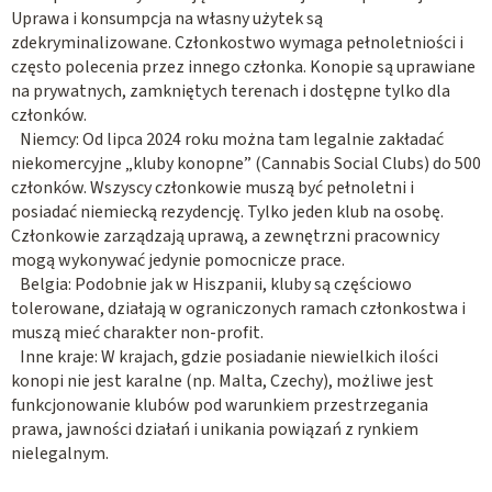
Uprawa i konsumpcja na własny użytek są
zdekryminalizowane. Członkostwo wymaga pełnoletniości i
często polecenia przez innego członka. Konopie są uprawiane
na prywatnych, zamkniętych terenach i dostępne tylko dla
członków.
Niemcy: Od lipca 2024 roku można tam legalnie zakładać
niekomercyjne „kluby konopne” (Cannabis Social Clubs) do 500
członków. Wszyscy członkowie muszą być pełnoletni i
posiadać niemiecką rezydencję. Tylko jeden klub na osobę.
Członkowie zarządzają uprawą, a zewnętrzni pracownicy
mogą wykonywać jedynie pomocnicze prace.
Belgia: Podobnie jak w Hiszpanii, kluby są częściowo
tolerowane, działają w ograniczonych ramach członkostwa i
muszą mieć charakter non-profit.
Inne kraje: W krajach, gdzie posiadanie niewielkich ilości
konopi nie jest karalne (np. Malta, Czechy), możliwe jest
funkcjonowanie klubów pod warunkiem przestrzegania
prawa, jawności działań i unikania powiązań z rynkiem
nielegalnym.