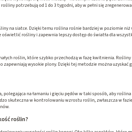
rośliny potrzebują od 1 do 3 tygodni, aby w pełni się zregenerowa
iny na siatce. Dzięki temu roślina rośnie bardziej w poziomie niż
oświetlić rośliny i zapewnia lepszy dostęp do światła dla wszyst
 małych roślin, które szybko przechodzą w fazę kwitnienia. Roślin
 to zapewniają wysokie plony. Dzięki tej metodzie można uzyskać g
 polegająca na łamaniu i gięciu pędów w taki sposób, aby roślin
dzo skuteczna w kontrolowaniu wzrostu roślin, zwłaszcza w fazie w
onów.
ość roślin?
rolowaniu wysokości roślin konopi. Oto kilka aspektów, które ma