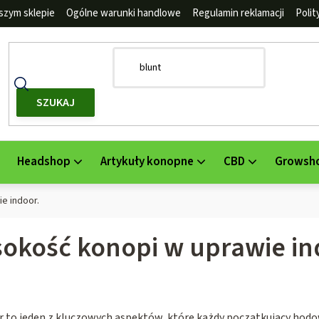
szym sklepie
Ogólne warunki handlowe
Regulamin reklamacji
Poli
SZUKAJ
Headshop
Artykuły konopne
CBD
Growsh
e indoor.
okość konopi w uprawie in
 to jeden z kluczowych aspektów, które każdy początkujący hod