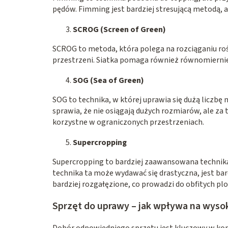
pędów. Fimming jest bardziej stresującą metodą, a 
SCROG (Screen of Green)
SCROG to metoda, która polega na rozciąganiu rośl
przestrzeni. Siatka pomaga również równomiernie 
SOG (Sea of Green)
SOG to technika, w której uprawia się dużą liczbę
sprawia, że nie osiągają dużych rozmiarów, ale za
korzystne w ograniczonych przestrzeniach.
Supercropping
Supercropping to bardziej zaawansowana technika,
technika ta może wydawać się drastyczna, jest bar
bardziej rozgałęzione, co prowadzi do obfitych pl
Sprzęt do uprawy – jak wpływa na wysok
Dobór odpowiedniego sprzętu jest kluczowy w kont