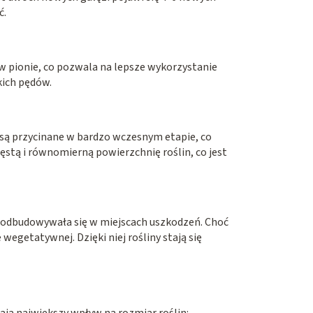
ć.
 w pionie, co pozwala na lepsze wykorzystanie
kich pędów.
y są przycinane w bardzo wczesnym etapie, co
ęstą i równomierną powierzchnię roślin, co jest
a odbudowywała się w miejscach uszkodzeń. Choć
egetatywnej. Dzięki niej rośliny stają się
ją największy wpływ na rozmiar roślin: