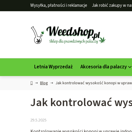
Przejść
Wysyłka, płatności i reklamacje
Jak robić zakupy w na
do
treści
Letnia Wyprzedaż
Akcesoria dla palaczy
Home
Blog
Jak kontrolować wysokość konopi w uprawi
Jak kontrolować wys
29.5.2025
Kontrolowanie wysokości konopi w uprawie indoor