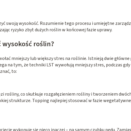
zyć swoją wysokość. Rozumienie tego procesu i umiejętne zarządz
ając ryzyko zbyt dużych roślin w końcowej fazie uprawy.
ć wysokość roślin?
ać mniejszy lub większy stres na roślinie. Istnieją dwie główn
olega na tym, że techniki LST wywołują mniejszy stres, podczas gd
znać, to:
zi rośliny, co skutkuje rozgałęzieniem rośliny i tworzeniem dwóch
rokiej strukturze. Topping najlepiej stosować w fazie wegetatywnej
cięcie wykonuje się nieco inaczej – na samym czubku pędu. Zamia