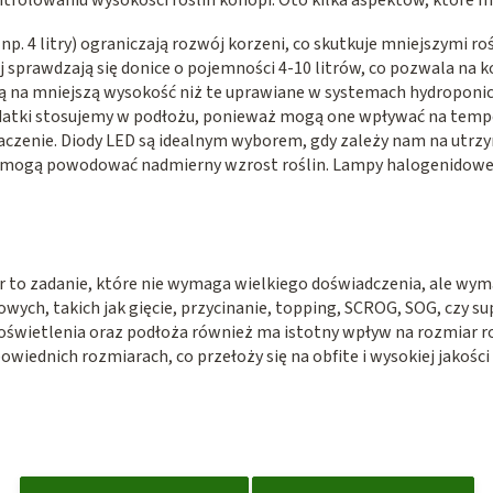
np. 4 litry) ograniczają rozwój korzeni, co skutkuje mniejszymi ro
ej sprawdzają się donice o pojemności 4-10 litrów, co pozwala na 
ną na mniejszą wysokość niż te uprawiane w systemach hydroponi
odatki stosujemy w podłożu, ponieważ mogą one wpływać na tempo
czenie. Diody LED są idealnym wyborem, gdy zależy nam na utrzym
, mogą powodować nadmierny wzrost roślin. Lampy halogenidowe 
 to zadanie, które nie wymaga wielkiego doświadczenia, ale wym
ych, takich jak gięcie, przycinanie, topping, SCROG, SOG, czy s
oświetlenia oraz podłoża również ma istotny wpływ na rozmiar ro
iednich rozmiarach, co przełoży się na obfite i wysokiej jakości 