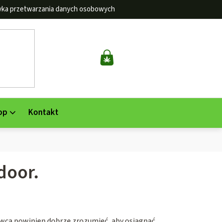
tyka przetwarzania danych osobowych
KOSZYK
op
Kontakt
door.
owca powinien dobrze zrozumieć, aby osiągnąć