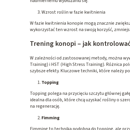
nadmiernemu wydłużaniu się.
Wzrost roślin w fazie kwitnienia
W fazie kwitnienia konopie mogą znacznie zwięks
wykorzystać ten wzrost na swoją korzyść, zmniejsz
Trening konopi – jak kontrolowa
W zależności od zastosowanej metody, można wywoł
Training) i HST (High Stress Training). Różnica p
szybsze efekty. Kluczowe techniki, które należy po
Topping
Topping polega na przycięciu szczytu głównej gałę
idealna dla osób, które chcą uzyskać rośliny o sze
na regenerację.
Fimming
Fimming to technika podobna do topping, ale przy