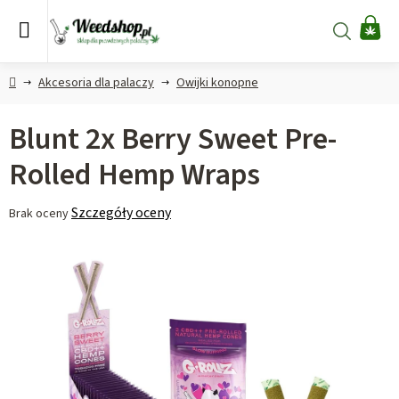
Przejść
do
Szukaj
KO
treści
Home
Akcesoria dla palaczy
Owijki konopne
Blunt 2x Berry Sweet Pre-
Rolled Hemp Wraps
Średnia
Szczegóły oceny
Brak oceny
ocena
produktu
wynosi
0,0
na
5
gwiazdek.