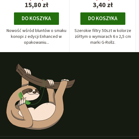
15,80 zł
3,40 zł
DO KOSZYKA
DO KOSZYKA
Nowość wśród bluntów o smaku
Szerokie filtry 50szt w kolorze
konopi z edycji Enhanced w
żółtym o wymiarach 6 x 2,5 cm
opakowaniu...
marki G-Rollz.
S
t
o
p
k
a