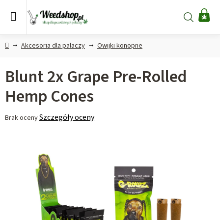
Przejść
do
Szukaj
KO
treści
Home
Akcesoria dla palaczy
Owijki konopne
Blunt 2x Grape Pre-Rolled
Hemp Cones
Średnia
Szczegóły oceny
Brak oceny
ocena
produktu
wynosi
0,0
na
5
gwiazdek.