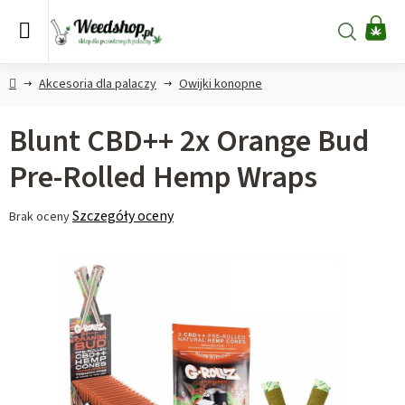
Przejść
do
Szukaj
KO
treści
Home
Akcesoria dla palaczy
Owijki konopne
Blunt CBD++ 2x Orange Bud
Pre-Rolled Hemp Wraps
Średnia
Szczegóły oceny
Brak oceny
ocena
produktu
wynosi
0,0
na
5
gwiazdek.