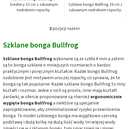
t
średnicy 23 cm z zabawnym
Szklane bongo Bullfrog 29 cm z
nadrukiem ropuchy.
zabawnym nadrukiem ropuchy.
ó
w
2
pozycji razem
K
o
Szklane bonga Bullfrog
n
t
r
Szklane bonga Bullfrog
wykonane są ze szkła 4 mm a zatem
są to bonga szklane o mniejszych rozmiarach o bardzo
o
praktycznym i poręcznym kształcie. Każde bongo Bullfrog
l
ozdobione jest motywem uroczej ropuchy, co sprawia, że te
k
bonga są tak popularne. Każde szklane bongo Bullfrog to inny
i
kształt i rozmiar. Jedne z nich są proste, inne mają kształt
l
żarówki, w ofercie proponowane są również
ergonomicznie
i
wygięte bonga Bullfrog
a niektóre są specjalnie
s
zaprojektowane, aby zminimalizować ryzyko przewrócenia
t
bonga. Te model szklanego bonga ma wyjątkowo szeroką
y
podstawę i dużą kolbę na dużą ilość wody. Im więcej wody
zmieści się w szklanym bongu, tym smaczniejsze i mniej