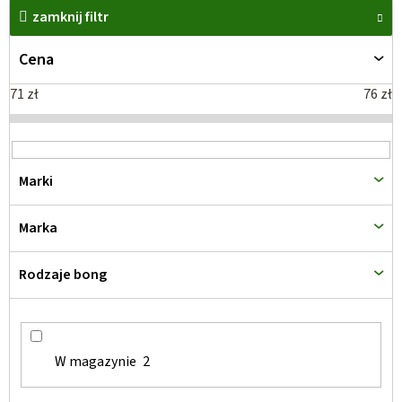
i
zamknij filtr
s
Cena
t
a
71
zł
76
zł
p
r
o
Marki
d
u
Marka
k
t
Rodzaje bong
ó
w
W magazynie
2