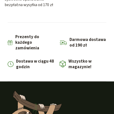
bezpłatna wysyłka od 170 zł
Prezenty do
Darmowa dostawa
każdego
od 190 zł
zamówienia
Dostawa w ciągu 48
Wszystko w
godzin
magazynie!
S
t
o
p
k