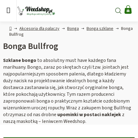
Przejść
do
Szukaj
KO
treści
Home
Akcesoria dla palaczy
Bonga
Bonga szklane
Bonga
Bullfrog
Bonga Bullfrog
Szklane bongo
to absolutny must have każdego fana
marihuany. Bongo, zaraz po skrętach czyli tzw. jointach jest
najpopularniejszym sposobem palenia, dlatego kładziemy
duży nacisk na projektowanie idealnych bong a każdy
dostawca zastanawia się, jak stworzyć oryginalne bonga,
które pokochają użytkownicy. Tym razem producenci
zaproponowali bonga o praktycznym kształcie ozdobionym
wizerunkiem uroczej ropuchy. Wraz z zakupem bong Bullfrog
otrzymasz od nas drobne
upominki w postaci naklejek
z
naszą maskotką – leniwcem Weedshop.
L