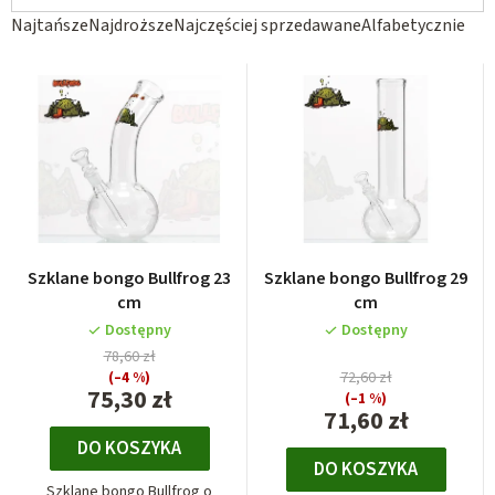
S
Najtańsze
Najdroższe
Najczęściej sprzedawane
Alfabetycznie
o
r
t
o
w
a
n
i
Szklane bongo Bullfrog 23
Szklane bongo Bullfrog 29
e
cm
cm
p
Dostępny
Dostępny
78,60 zł
r
(–4 %)
72,60 zł
o
75,30 zł
(–1 %)
71,60 zł
d
DO KOSZYKA
u
DO KOSZYKA
k
Szklane bongo Bullfrog o