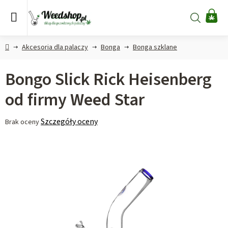
Przejść
do
Szukaj
KO
treści
Home
Akcesoria dla palaczy
Bonga
Bonga szklane
Bongo Slick Rick Heisenberg
od firmy Weed Star
Średnia
Szczegóły oceny
Brak oceny
ocena
produktu
wynosi
0,0
na
5
gwiazdek.