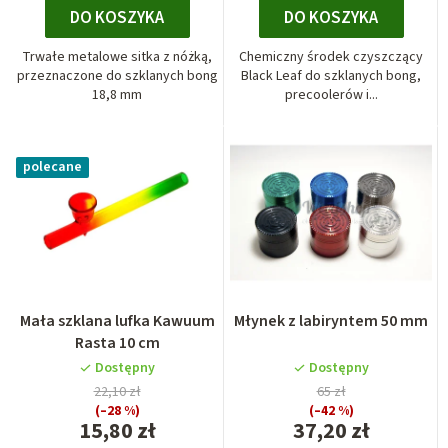
DO KOSZYKA
DO KOSZYKA
Trwałe metalowe sitka z nóżką,
Chemiczny środek czyszczący
przeznaczone do szklanych bong
Black Leaf do szklanych bong,
18,8 mm
precoolerów i...
polecane
Mała szklana lufka Kawuum
Młynek z labiryntem 50 mm
Rasta 10 cm
Dostępny
Dostępny
22,10 zł
65 zł
(–28 %)
(–42 %)
15,80 zł
37,20 zł