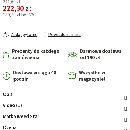
241,60 zł
222,30 zł
180,70 zł bez VAT
Cena jednostkowa:
Zadaj pytanie
Powiadom mnie
Prezenty do każdego
Darmowa dostawa
zamówienia
od 190 zł
Dostawa w ciągu 48
Wszystko w
godzin
magazynie!
Opis
Video (1)
Marka
Weed Star
Ocena