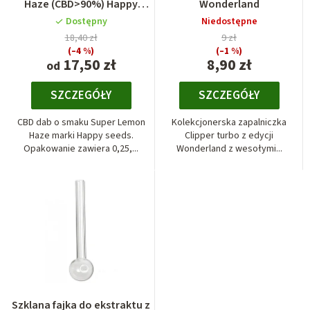
Haze (CBD>90%) Happy
Wonderland
seeds
Dostępny
Niedostępne
18,40 zł
9 zł
(–4 %)
(–1 %)
17,50 zł
8,90 zł
od
SZCZEGÓŁY
SZCZEGÓŁY
CBD dab o smaku Super Lemon
Kolekcjonerska zapalniczka
Haze marki Happy seeds.
Clipper turbo z edycji
Opakowanie zawiera 0,25,...
Wonderland z wesołymi...
Szklana fajka do ekstraktu z