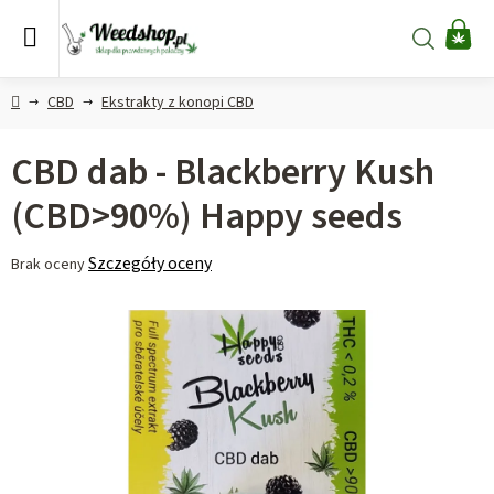
Przejść
do
Szukaj
KO
treści
Home
CBD
Ekstrakty z konopi CBD
CBD dab - Blackberry Kush
(CBD>90%) Happy seeds
Średnia
Szczegóły oceny
Brak oceny
ocena
produktu
wynosi
0,0
na
5
gwiazdek.