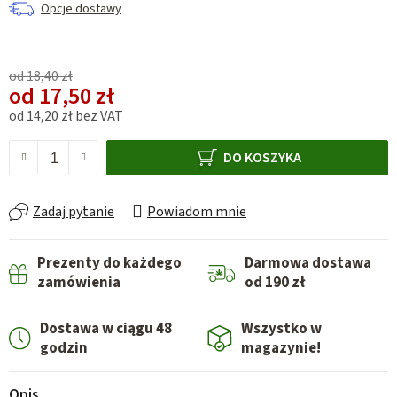
Opcje dostawy
od 18,40 zł
od
17,50 zł
od
14,20 zł
bez VAT
Cena jednostkowa:
DO KOSZYKA
Zadaj pytanie
Powiadom mnie
Prezenty do każdego
Darmowa dostawa
zamówienia
od 190 zł
Dostawa w ciągu 48
Wszystko w
godzin
magazynie!
Opis