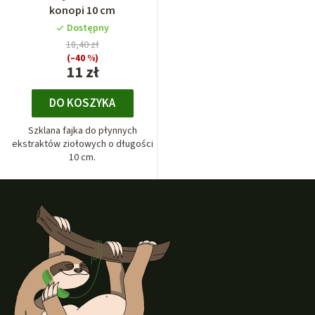
konopi 10 cm
Dostępny
18,40 zł
(–40 %)
11 zł
DO KOSZYKA
Szklana fajka do płynnych
ekstraktów ziołowych o długości
10 cm.
S
t
o
p
k
a