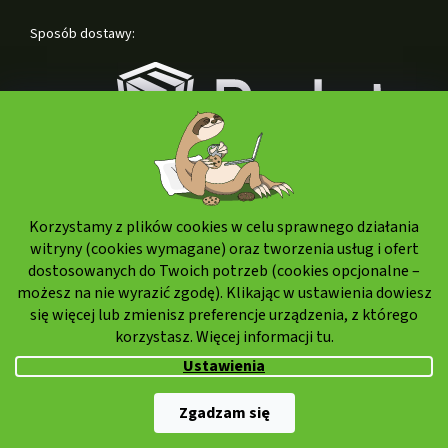
Sposób dostawy:
Korzystamy z plików cookies w celu sprawnego działania
Formy płatności:
witryny (cookies wymagane) oraz tworzenia usług i ofert
dostosowanych do Twoich potrzeb (cookies opcjonalne –
możesz na nie wyrazić zgodę). Klikając w ustawienia dowiesz
się więcej lub zmienisz preferencje urządzenia, z którego
korzystasz. Więcej informacji
tu.
Ustawienia
Copyright 2026
Weedshop.pl
. Wszystkie prawa zastrzeżone.
Zgadzam się
Opracował Shoptet Premium