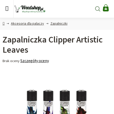
Przejść
do
Szukaj
KO
treści
Home
Akcesoria dla palaczy
Zapalniczki
Zapalniczka Clipper Artistic
Leaves
Średnia
Szczegóły oceny
Brak oceny
ocena
produktu
wynosi
0,0
na
5
gwiazdek.