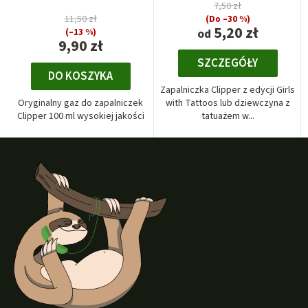
7,50 zł
11,50 zł
(Do –30 %)
5,20 zł
(–13 %)
od
9,90 zł
SZCZEGÓŁY
DO KOSZYKA
Zapalniczka Clipper z edycji Girls
Oryginalny gaz do zapalniczek
with Tattoos lub dziewczyna z
Clipper 100 ml wysokiej jakości
tatuażem w...
S
t
o
p
k
a