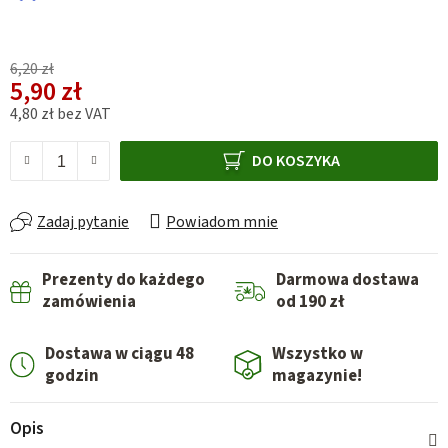
6,20 zł
5,90 zł
4,80 zł bez VAT
Cena jednostkowa:
DO KOSZYKA
Zadaj pytanie
Powiadom mnie
Prezenty do każdego
Darmowa dostawa
zamówienia
od 190 zł
Dostawa w ciągu 48
Wszystko w
godzin
magazynie!
Opis