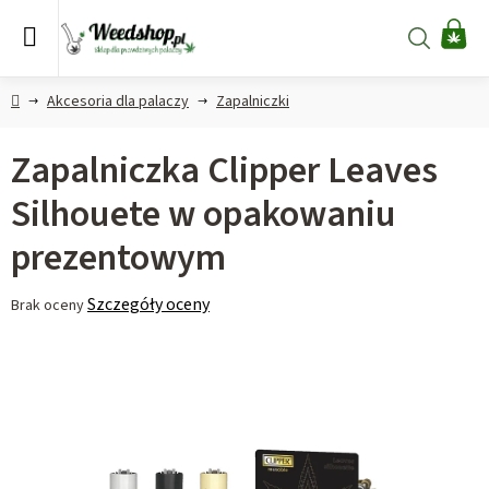
Przejść
do
Szukaj
KO
treści
Home
Akcesoria dla palaczy
Zapalniczki
Zapalniczka Clipper Leaves
Silhouete w opakowaniu
prezentowym
Średnia
Szczegóły oceny
Brak oceny
ocena
produktu
wynosi
0,0
na
5
gwiazdek.