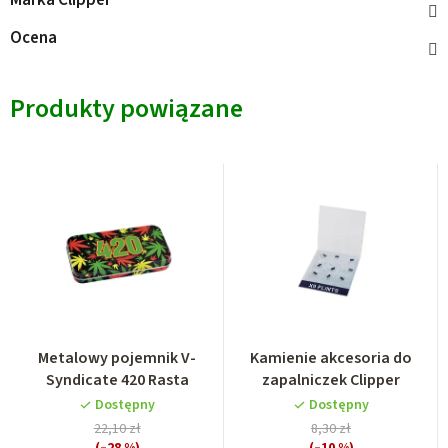
Marka
Clipper
Ocena
Produkty powiązane
Metalowy pojemnik V-
Kamienie akcesoria do
Syndicate 420 Rasta
zapalniczek Clipper
Dostępny
Dostępny
22,10 zł
8,30 zł
(–28 %)
(–10 %)