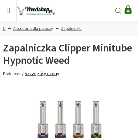
Przejść
do
Szukaj
KO
treści
Home
Akcesoria dla palaczy
Zapalniczki
Zapalniczka Clipper Minitube
Hypnotic Weed
Średnia
Szczegóły oceny
Brak oceny
ocena
produktu
wynosi
0,0
na
5
gwiazdek.