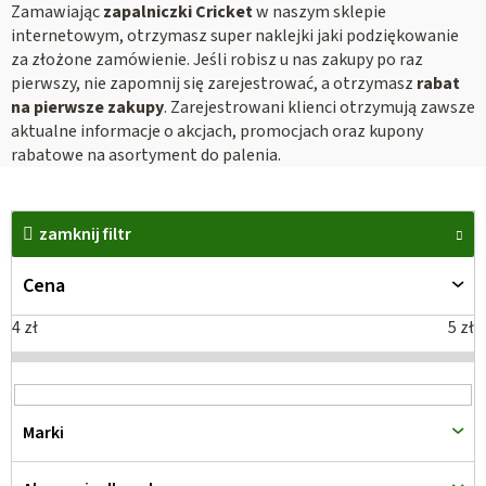
Zamawiając
zapalniczki Cricket
w naszym sklepie
internetowym, otrzymasz super naklejki jaki podziękowanie
za złożone zamówienie. Jeśli robisz u nas zakupy po raz
pierwszy, nie zapomnij się zarejestrować, a otrzymasz
rabat
na pierwsze zakupy
. Zarejestrowani klienci otrzymują zawsze
aktualne informacje o akcjach, promocjach oraz kupony
rabatowe na asortyment do palenia.
L
i
zamknij filtr
s
Cena
t
a
4
zł
5
zł
p
r
o
Marki
d
u