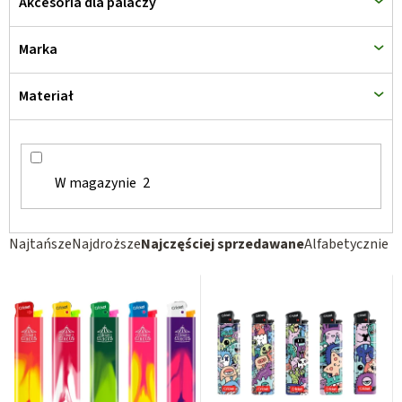
Akcesoria dla palaczy
k
t
Marka
ó
w
Materiał
W magazynie
2
S
Najtańsze
Najdroższe
Najczęściej sprzedawane
Alfabetycznie
o
r
t
o
w
a