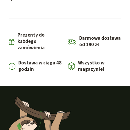
Prezenty do
Darmowa dostawa
każdego
od 190 zł
zamówienia
Dostawa w ciągu 48
Wszystko w
godzin
magazynie!
S
t
o
p
k