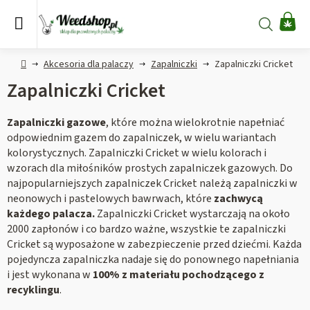
Przejść
do
Szukaj
KO
treści
Home
Akcesoria dla palaczy
Zapalniczki
Zapalniczki Cricket
Zapalniczki Cricket
Zapalniczki gazowe
, które można wielokrotnie napełniać
odpowiednim gazem do zapalniczek, w wielu wariantach
kolorystycznych. Zapalniczki Cricket w wielu kolorach i
wzorach dla miłośników prostych zapalniczek gazowych. Do
najpopularniejszych zapalniczek Cricket należą zapalniczki w
neonowych i pastelowych bawrwach, które
zachwycą
każdego palacza.
Zapalniczki Cricket wystarczają na około
2000 zapłonów i co bardzo ważne, wszystkie te zapalniczki
Cricket są wyposażone w zabezpieczenie przed dziećmi. Każda
pojedyncza zapalniczka nadaje się do ponownego napełniania
i jest wykonana w
100% z materiału pochodzącego z
recyklingu
.