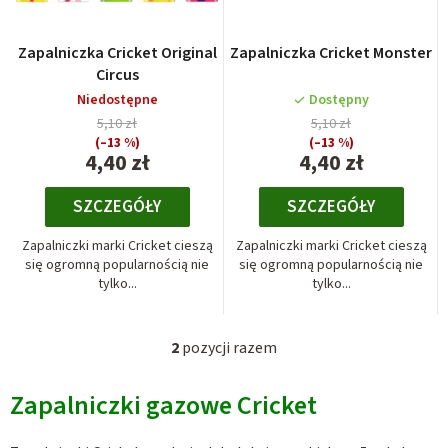
n
i
Zapalniczka Cricket Original
Zapalniczka Cricket Monster
e
Circus
p
Niedostępne
Dostępny
5,10 zł
5,10 zł
r
(–13 %)
(–13 %)
o
4,40 zł
4,40 zł
d
SZCZEGÓŁY
SZCZEGÓŁY
u
k
Zapalniczki marki Cricket cieszą
Zapalniczki marki Cricket cieszą
t
się ogromną popularnością nie
się ogromną popularnością nie
tylko...
tylko...
ó
w
2
pozycji razem
K
o
Zapalniczki gazowe Cricket
n
t