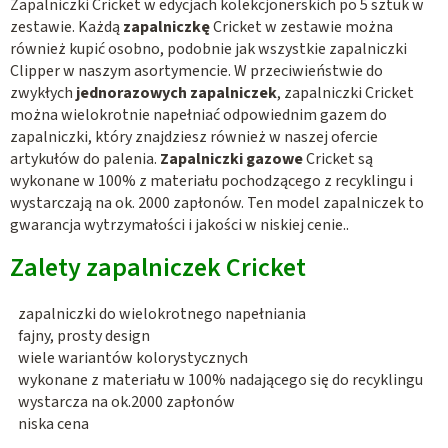
r
Zapalniczki Cricket w edycjach kolekcjonerskich po 5 sztuk w
zestawie. Każdą
zapalniczkę
Cricket w zestawie można
o
również kupić osobno, podobnie jak wszystkie zapalniczki
l
Clipper w naszym asortymencie. W przeciwieństwie do
k
zwykłych
jednorazowych zapalniczek
, zapalniczki Cricket
i
można wielokrotnie napełniać odpowiednim gazem do
l
zapalniczki, który znajdziesz również w naszej ofercie
i
artykułów do palenia.
Zapalniczki gazowe
Cricket są
s
wykonane w 100% z materiału pochodzącego z recyklingu i
t
wystarczają na ok. 2000 zapłonów. Ten model zapalniczek to
y
gwarancja wytrzymałości i jakości w niskiej cenie..
Zalety zapalniczek Cricket
zapalniczki do wielokrotnego napełniania
fajny, prosty design
wiele wariantów kolorystycznych
wykonane z materiału w 100% nadającego się do recyklingu
wystarcza na ok.2000 zapłonów
niska cena