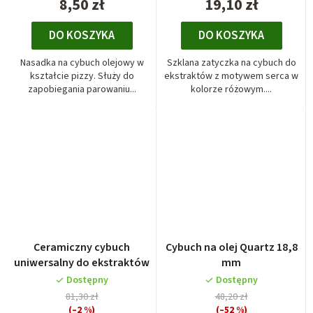
8,50 zł
19,10 zł
DO KOSZYKA
DO KOSZYKA
Nasadka na cybuch olejowy w
Szklana zatyczka na cybuch do
kształcie pizzy. Służy do
ekstraktów z motywem serca w
zapobiegania parowaniu...
kolorze różowym....
Ceramiczny cybuch
Cybuch na olej Quartz 18,8
uniwersalny do ekstraktów
mm
Dostępny
Dostępny
81,30 zł
48,20 zł
(–2 %)
(–52 %)