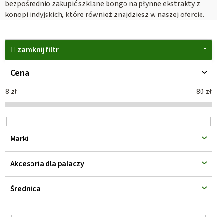
bezpośrednio zakupić szklane bongo na płynne ekstrakty z
konopi indyjskich, które również znajdziesz w naszej ofercie.
L
i
zamknij filtr
s
Cena
t
a
8
zł
80
zł
p
r
o
Marki
d
u
Akcesoria dla palaczy
k
t
Średnica
ó
w