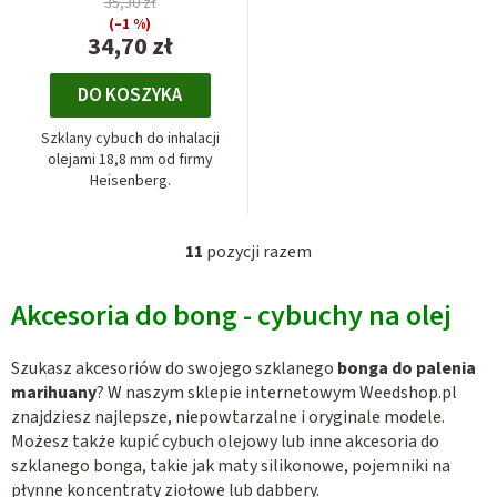
35,30 zł
(–1 %)
34,70 zł
DO KOSZYKA
Szklany cybuch do inhalacji
olejami 18,8 mm od firmy
Heisenberg.
11
pozycji razem
K
o
Akcesoria do bong - cybuchy na olej
n
t
r
Szukasz akcesoriów do swojego szklanego
bonga do palenia
marihuany
? W naszym sklepie internetowym Weedshop.pl
o
znajdziesz najlepsze, niepowtarzalne i oryginale modele.
l
Możesz także kupić cybuch olejowy lub inne akcesoria do
k
szklanego bonga, takie jak maty silikonowe, pojemniki na
i
płynne koncentraty ziołowe lub dabbery.