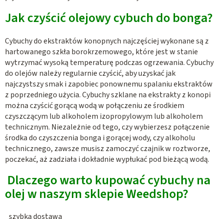
l
i
Jak czyścić olejowy cybuch do bonga?
s
t
Cybuchy do ekstraktów konopnych najczęściej wykonane są z
y
hartowanego szkła borokrzemowego, które jest w stanie
wytrzymać wysoką temperaturę podczas ogrzewania. Cybuchy
do olejów należy regularnie czyścić, aby uzyskać jak
najczystszy smak i zapobiec ponownemu spalaniu ekstraktów
z poprzedniego użycia. Cybuchy szklane na ekstrakty z konopi
można czyścić gorącą wodą w połączeniu ze środkiem
czyszczącym lub alkoholem izopropylowym lub alkoholem
technicznym. Niezależnie od tego, czy wybierzesz połączenie
środka do czyszczenia bonga i gorącej wody, czy alkoholu
technicznego, zawsze musisz zamoczyć czajnik w roztworze,
poczekać, aż zadziała i dokładnie wypłukać pod bieżącą wodą.
Dlaczego warto kupować cybuchy na
olej w naszym sklepie Weedshop?
szybka dostawa