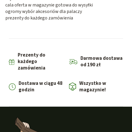
cala oferta w magazynie gotowa do wysyłki
ogromy wybór akcesoriów dla palaczy
prezenty do każdego zamówienia
Prezenty do
Darmowa dostawa
każdego
od 190 zł
zamówienia
Dostawa w ciągu 48
Wszystko w
godzin
magazynie!
S
t
o