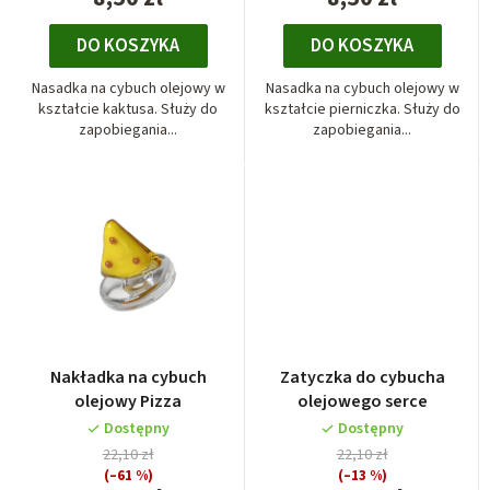
d
DO KOSZYKA
DO KOSZYKA
u
k
Nasadka na cybuch olejowy w
Nasadka na cybuch olejowy w
t
kształcie kaktusa. Służy do
kształcie pierniczka. Służy do
zapobiegania...
zapobiegania...
ó
w
Nakładka na cybuch
Zatyczka do cybucha
olejowy Pizza
olejowego serce
Dostępny
Dostępny
22,10 zł
22,10 zł
(–61 %)
(–13 %)