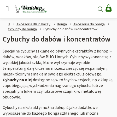
Przejść
do
Szukaj
KO
treści
Home
Akcesoria dla palaczy
Bonga
Akcesoria do bonga
Cybuchy do bonga
Cybuchy do dabów i koncentratów
Cybuchy do dabów i koncentratów
Specjalne cybuchy szklane do płynnych ekstraktów z konopi -
dabów, wosków, olejów BHO i innych. Cybuchy wykonane są z
wysokiej jakości szkła, które wytrzymuje wysokie
temperatury, dzięki czemu możesz cieszyć się wspaniałym,
niezakłóconym smakiem swojego ekstraktu ziołowego.
Cybuchy na ole
j dostępne są w różnych wersjach, np z klapką
zapobiegającą wychłodzeniu nagrzanego cybucha lub ze
specjalnym łukiem czy luksusowe czajniki w metalowej
obudowie.
Cybuchy na ekstrakty można dokupić jako dodatkowe
wyposażenie do każdego bonga szklanego lub można