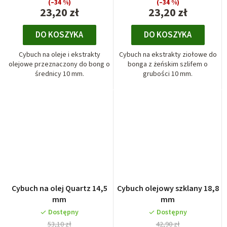
(–34 %)
(–34 %)
23,20 zł
23,20 zł
DO KOSZYKA
DO KOSZYKA
Cybuch na oleje i ekstrakty
Cybuch na ekstrakty ziołowe do
olejowe przeznaczony do bong o
bonga z żeńskim szlifem o
średnicy 10 mm.
grubości 10 mm.
Cybuch na olej Quartz 14,5
Cybuch olejowy szklany 18,8
mm
mm
Dostępny
Dostępny
53,10 zł
42,90 zł