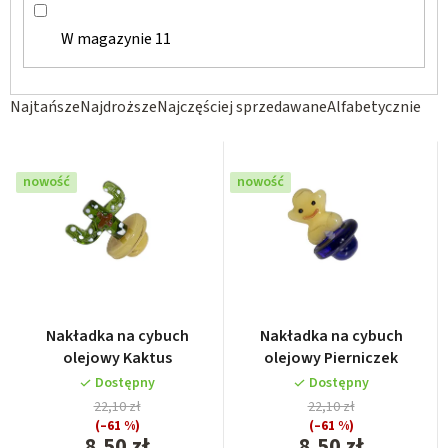
W magazynie
11
S
Najtańsze
Najdroższe
Najczęściej sprzedawane
Alfabetycznie
o
r
nowość
nowość
t
o
w
a
n
i
Nakładka na cybuch
Nakładka na cybuch
e
olejowy Kaktus
olejowy Pierniczek
p
Dostępny
Dostępny
22,10 zł
22,10 zł
r
(–61 %)
(–61 %)
o
8,50 zł
8,50 zł