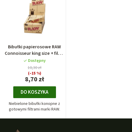
Bibułki papierosowe RAW
Connoisseur king size + filtry
gotowe skręcone
Dostępny
10,30 zł
(–15 %)
8,70 zł
DO KOSZYKA
Niebielone bibułki konopne z
gotowymi filtrami marki RAW.
S
t