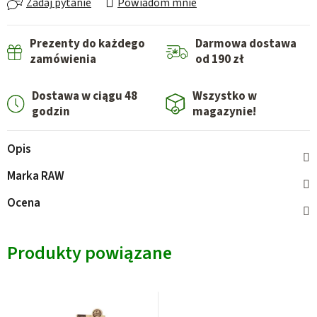
Zadaj pytanie
Powiadom mnie
Prezenty do każdego
Darmowa dostawa
zamówienia
od 190 zł
Dostawa w ciągu 48
Wszystko w
godzin
magazynie!
Opis
Marka
RAW
Ocena
Produkty powiązane