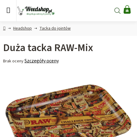
Przejść
do
Szukaj
KO
treści
Home
Headshop
Tacka do jointów
Duża tacka RAW-Mix
Średnia
Szczegóły oceny
Brak oceny
ocena
produktu
wynosi
0,0
na
5
gwiazdek.