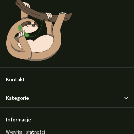
o
p
k
a
Kontakt
Kategorie
Informacje
Wysyłka i płatności