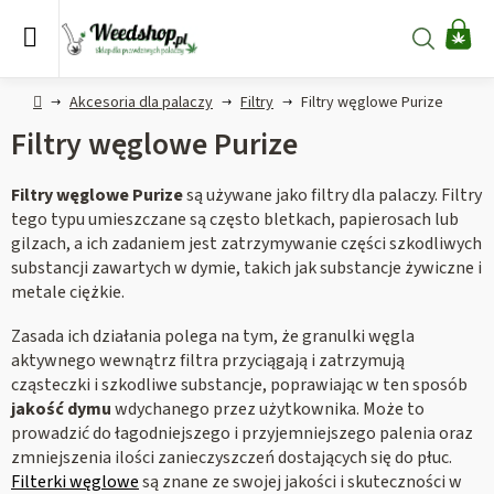
Przejść
do
Szukaj
KO
treści
Home
Akcesoria dla palaczy
Filtry
Filtry węglowe Purize
Filtry węglowe Purize
Filtry węglowe Purize
są używane jako filtry dla palaczy. Filtry
tego typu umieszczane są często bletkach, papierosach lub
gilzach, a ich zadaniem jest zatrzymywanie części szkodliwych
substancji zawartych w dymie, takich jak substancje żywiczne i
metale ciężkie.
Zasada ich działania polega na tym, że granulki węgla
aktywnego wewnątrz filtra przyciągają i zatrzymują
cząsteczki i szkodliwe substancje, poprawiając w ten sposób
jakość dymu
wdychanego przez użytkownika. Może to
prowadzić do łagodniejszego i przyjemniejszego palenia oraz
zmniejszenia ilości zanieczyszczeń dostających się do płuc.
Filterki węglowe
są znane ze swojej jakości i skuteczności w