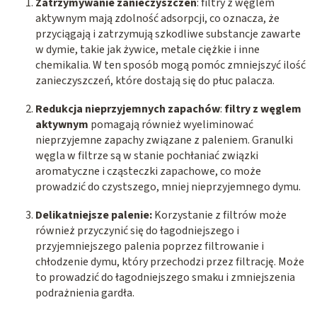
Zatrzymywanie zanieczyszczeń
: filtry z węglem
i
aktywnym mają zdolność adsorpcji, co oznacza, że
l
przyciągają i zatrzymują szkodliwe substancje zawarte
i
w dymie, takie jak żywice, metale ciężkie i inne
chemikalia. W ten sposób mogą pomóc zmniejszyć ilość
s
zanieczyszczeń, które dostają się do płuc palacza.
t
y
Redukcja nieprzyjemnych zapachów
:
filtry z węglem
aktywnym
pomagają również wyeliminować
nieprzyjemne zapachy związane z paleniem. Granulki
węgla w filtrze są w stanie pochłaniać związki
aromatyczne i cząsteczki zapachowe, co może
prowadzić do czystszego, mniej nieprzyjemnego dymu.
Delikatniejsze palenie:
Korzystanie z filtrów może
również przyczynić się do łagodniejszego i
przyjemniejszego palenia poprzez filtrowanie i
chłodzenie dymu, który przechodzi przez filtrację. Może
to prowadzić do łagodniejszego smaku i zmniejszenia
podrażnienia gardła.