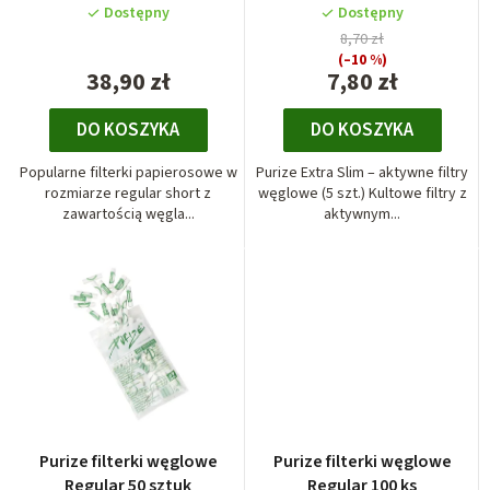
krótkie, 50 sztuk
p
Dostępny
Dostępny
8,70 zł
r
(–10 %)
o
38,90 zł
7,80 zł
d
DO KOSZYKA
DO KOSZYKA
u
k
Popularne filterki papierosowe w
Purize Extra Slim – aktywne filtry
t
rozmiarze regular short z
węglowe (5 szt.) Kultowe filtry z
zawartością węgla...
aktywnym...
ó
w
Purize filterki węglowe
Purize filterki węglowe
Regular 50 sztuk
Regular 100 ks