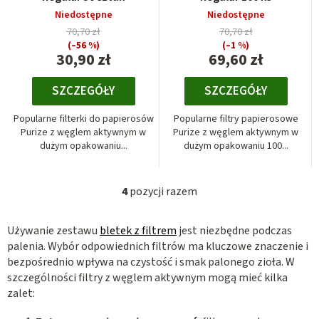
Niedostępne
Niedostępne
70,70 zł
70,70 zł
(–56 %)
(–1 %)
30,90 zł
69,60 zł
SZCZEGÓŁY
SZCZEGÓŁY
Popularne filterki do papierosów
Popularne filtry papierosowe
Purize z węglem aktywnym w
Purize z węglem aktywnym w
dużym opakowaniu...
dużym opakowaniu 100...
4
pozycji razem
K
o
Używanie zestawu
bletek z filtrem
jest niezbędne podczas
n
palenia. Wybór odpowiednich filtrów ma kluczowe znaczenie i
t
bezpośrednio wpływa na czystość i smak palonego zioła. W
r
szczególności filtry z węglem aktywnym mogą mieć kilka
o
zalet:
l
k