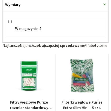
w
Wymiary
W magazynie
4
S
Najtańsze
Najdroższe
Najczęściej sprzedawane
Alfabetycznie
o
r
t
o
w
a
n
i
Filtry węglowe Purize
Filterki węglowe Purize
e
rozmiar standardowy
Extra Slim Mini – 5 szt.