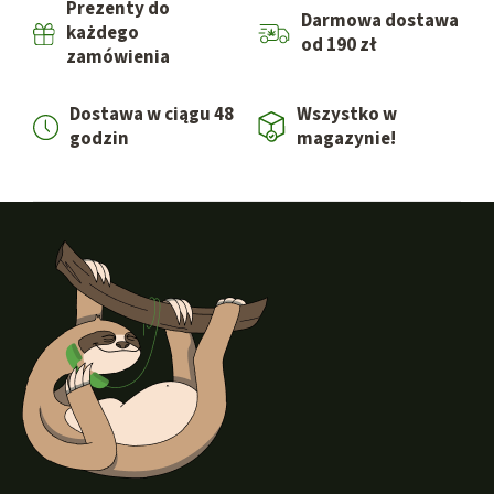
Prezenty do
Darmowa dostawa
każdego
od 190 zł
zamówienia
Dostawa w ciągu 48
Wszystko w
godzin
magazynie!
S
t
o
p
k
a