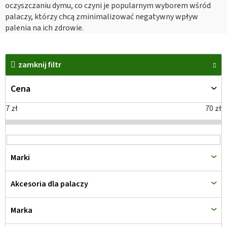
oczyszczaniu dymu, co czyni je popularnym wyborem wśród
palaczy, którzy chcą zminimalizować negatywny wpływ
palenia na ich zdrowie.
L
i
zamknij filtr
s
Cena
t
a
7
zł
70
zł
p
r
o
Marki
d
u
Akcesoria dla palaczy
k
t
Marka
ó