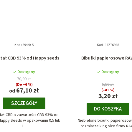
Kod :
894/0-5
Kod :
16776948
ztał CBD 93% od Happy seeds
Bibułki papierosowe R
Dostępny
Dostępny
70,90 zł
(Do –6 %)
5,50 zł
67,10 zł
od
(–41 %)
3,20 zł
SZCZEGÓŁY
DO KOSZYKA
tał CBD o zawartości CBD 93% od
Happy Seeds w opakowaniu 0,5 lub
Niebielone bibułki papieroso
1...
rozmiarze king size firmy RA