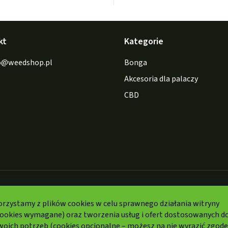
kt
Kategorie
o
@
weedshop.pl
Bonga
Akcesoria dla palaczy
CBD
Formy
płatności:
orzystamy z plików cookies w celu sprawnego działania witryny
cookies wymagane) oraz tworzenia usług i ofert dostosowanych d
woich potrzeb (cookies opcjonalne – możesz na nie wyrazić zgodę