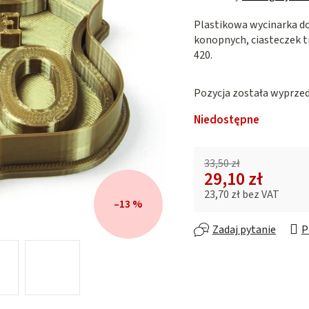
ocena
Plastikowa wycinarka d
produktu
konopnych, ciasteczek t
wynosi
420.
0,0
na
5
Pozycja została wyprz
gwiazdek.
Niedostępne
33,50 zł
29,10 zł
23,70 zł bez VAT
–13 %
Cena jednostkowa:
Zadaj pytanie
P