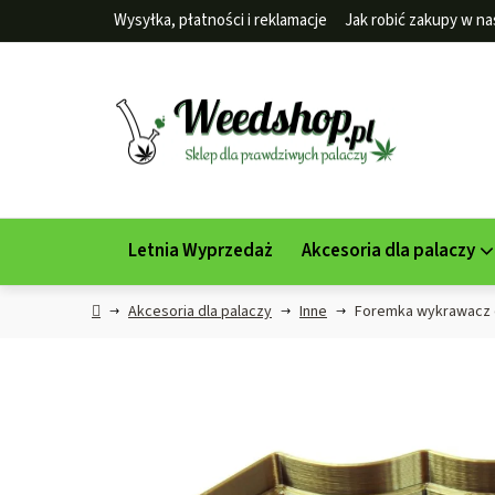
Przejść
Wysyłka, płatności i reklamacje
Jak robić zakupy w na
do
treści
Letnia Wyprzedaż
Akcesoria dla palaczy
Home
Akcesoria dla palaczy
Inne
Foremka wykrawacz d