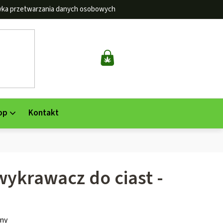
tyka przetwarzania danych osobowych
KOSZYK
op
Kontakt
ykrawacz do ciast -
ny