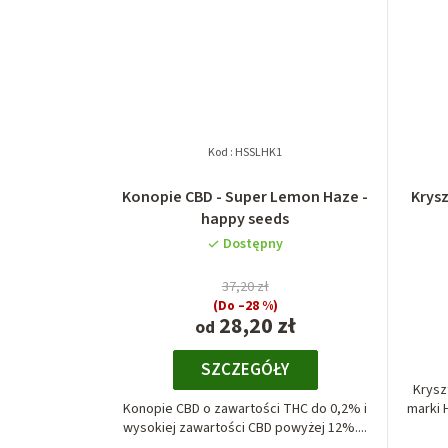
Kod :
HSSLHK1
Konopie CBD - Super Lemon Haze -
Krys
happy seeds
Dostępny
37,20 zł
(Do –28 %)
28,20 zł
od
SZCZEGÓŁY
Krysz
Konopie CBD o zawartości THC do 0,2% i
marki 
wysokiej zawartości CBD powyżej 12%....