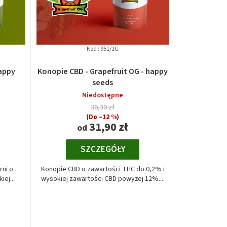
Kod :
951/1G
happy
Konopie CBD - Grapefruit OG - happy
seeds
Niedostępne
36,30 zł
(Do –12 %)
31,90 zł
od
SZCZEGÓŁY
rni o
Konopie CBD o zawartości THC do 0,2% i
ej...
wysokiej zawartości CBD powyżej 12%....