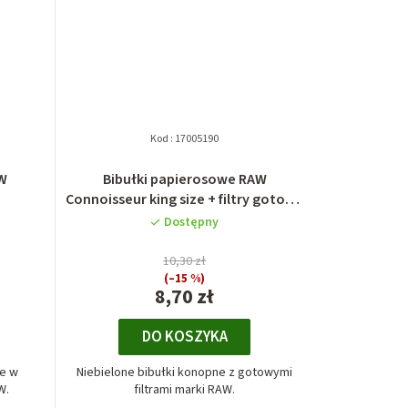
Kod :
17005190
AW
Bibułki papierosowe RAW
Connoisseur king size + filtry gotowe
skręcone
Dostępny
10,30 zł
(–15 %)
8,70 zł
DO KOSZYKA
we w
Niebielone bibułki konopne z gotowymi
W.
filtrami marki RAW.