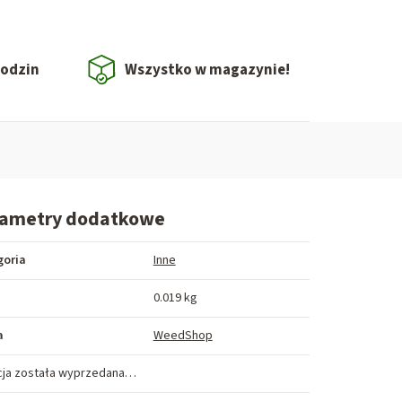
godzin
Wszystko w magazynie!
rametry dodatkowe
goria
Inne
a
0.019 kg
a
WeedShop
cja została wyprzedana…