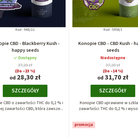
Kod :
948/1G
Kod :
5958/1
pie CBD - Blackberry Kush -
Konopie CBD - CBD Kush - 
happy seeds
seeds
Dostępny
Niedostępne
37,20 zł
37,20 zł
(Do –23 %)
(Do –14 %)
28,30 zł
31,70 zł
od
od
SZCZEGÓŁY
SZCZEGÓŁY
e CBD o zawartości THC do 0,2 % i
Konopie CBD uprawiane w szkla
ej zawartości CBD, która zawsze...
zawartości THC do 0,2 % i wysoki
promocja