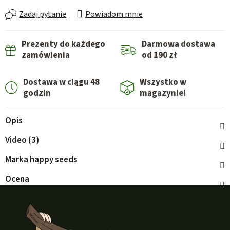
Zadaj pytanie
Powiadom mnie
Prezenty do każdego
Darmowa dostawa
zamówienia
od 190 zł
Dostawa w ciągu 48
Wszystko w
godzin
magazynie!
Opis
Video (3)
Marka
happy seeds
Ocena
S
t
o