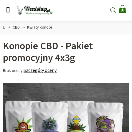
Przejść
do
Szukaj
KO
treści
Home
CBD
Kwiaty konopi
Konopie CBD - Pakiet
promocyjny 4x3g
Średnia
Szczegóły oceny
Brak oceny
ocena
produktu
wynosi
0,0
na
5
gwiazdek.