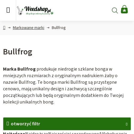
Przejść
do
Szukaj
KO
treści
Home
Markowane marki
Bullfrog
Bullfrog
Marka Bullfrog
produkuje niedrogie szklane bonga w
mniejszych rozmiarach z oryginalnym nadrukiem żaby o
nazwie Bullfrog. Te bonga marki Bullfrog są przystępne
cenowo, mają unikalny design i zachwycą szczególnie
początkujących lub będą oryginalnym dodatkiem do Twojej
kolekcji unikalnych bong.
otworzyć filtr