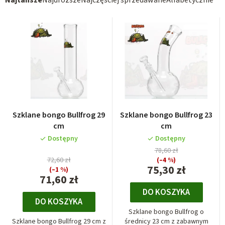
S
Najtańsze
Najdroższe
Najczęściej sprzedawane
Alfabetycznie
o
L
r
i
t
s
o
t
w
a
a
p
n
r
i
Szklane bongo Bullfrog 29
Szklane bongo Bullfrog 23
o
e
cm
cm
d
p
Dostępny
Dostępny
u
78,60 zł
r
k
72,60 zł
(–4 %)
o
75,30 zł
(–1 %)
t
71,60 zł
d
ó
DO KOSZYKA
u
DO KOSZYKA
w
k
Szklane bongo Bullfrog o
Szklane bongo Bullfrog 29 cm z
średnicy 23 cm z zabawnym