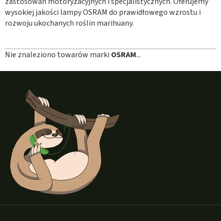
zastosowań motoryzacyjnych i specjalistycznych. Oferujemy
wysokiej jakości lampy OSRAM do prawidłowego wzrostu i
rozwoju ukochanych roślin marihuany.
Nie znaleziono towarów marki
OSRAM
...
S
t
o
p
k
a