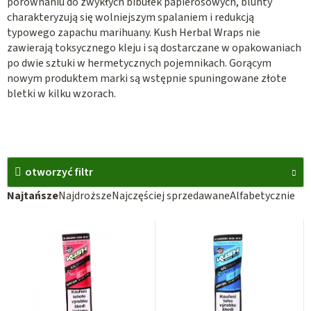
porównaniu do zwykłych bibułek papierosowych, blunty
charakteryzują się wolniejszym spalaniem i redukcją
typowego zapachu marihuany. Kush Herbal Wraps nie
zawierają toksycznego kleju i są dostarczane w opakowaniach
po dwie sztuki w hermetycznych pojemnikach. Gorącym
nowym produktem marki są wstępnie spuningowane złote
bletki w kilku wzorach.
otworzyć filtr
S
Najtańsze
Najdroższe
Najczęściej sprzedawane
Alfabetycznie
o
L
r
i
t
s
o
t
w
a