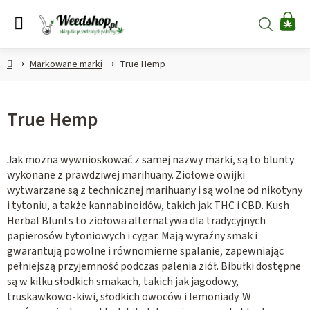
Przejść
do
Szukaj
KO
treści
Home
Markowane marki
True Hemp
True Hemp
Jak można wywnioskować z samej nazwy marki, są to blunty
wykonane z prawdziwej marihuany. Ziołowe owijki
wytwarzane są z technicznej marihuany i są wolne od nikotyny
i tytoniu, a także kannabinoidów, takich jak THC i CBD. Kush
Herbal Blunts to ziołowa alternatywa dla tradycyjnych
papierosów tytoniowych i cygar. Mają wyraźny smak i
gwarantują powolne i równomierne spalanie, zapewniając
pełniejszą przyjemność podczas palenia ziół. Bibułki dostępne
są w kilku słodkich smakach, takich jak jagodowy,
truskawkowo-kiwi, słodkich owoców i lemoniady. W