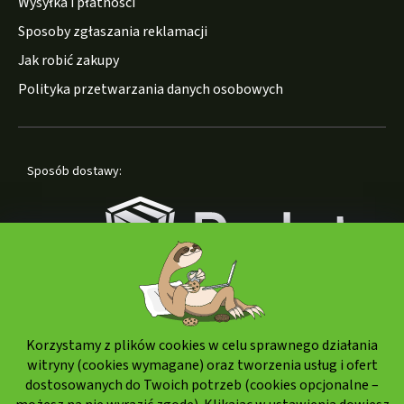
Wysyłka i płatności
Sposoby zgłaszania reklamacji
Jak robić zakupy
Polityka przetwarzania danych osobowych
Sposób dostawy:
Korzystamy z plików cookies w celu sprawnego działania
Formy płatności:
witryny (cookies wymagane) oraz tworzenia usług i ofert
dostosowanych do Twoich potrzeb (cookies opcjonalne –