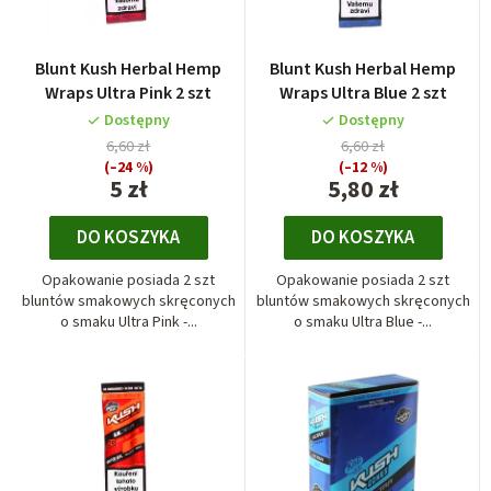
a
p
n
r
i
Blunt Kush Herbal Hemp
Blunt Kush Herbal Hemp
o
e
Wraps Ultra Pink 2 szt
Wraps Ultra Blue 2 szt
d
p
Dostępny
Dostępny
u
6,60 zł
6,60 zł
r
k
(–24 %)
(–12 %)
o
5 zł
5,80 zł
t
d
ó
DO KOSZYKA
DO KOSZYKA
u
w
k
Opakowanie posiada 2 szt
Opakowanie posiada 2 szt
t
bluntów smakowych skręconych
bluntów smakowych skręconych
o smaku Ultra Pink -...
o smaku Ultra Blue -...
ó
w