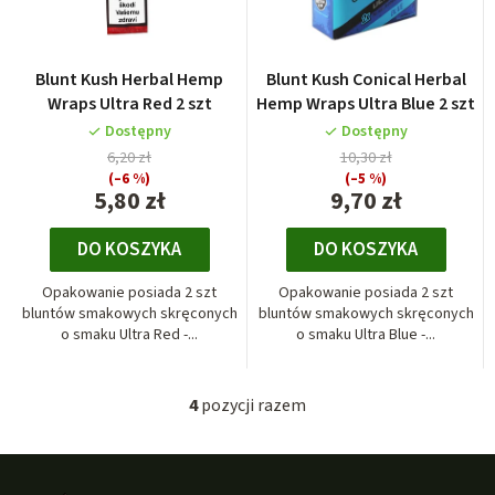
Blunt Kush Herbal Hemp
Blunt Kush Conical Herbal
Wraps Ultra Red 2 szt
Hemp Wraps Ultra Blue 2 szt
Dostępny
Dostępny
6,20 zł
10,30 zł
(–6 %)
(–5 %)
5,80 zł
9,70 zł
DO KOSZYKA
DO KOSZYKA
Opakowanie posiada 2 szt
Opakowanie posiada 2 szt
bluntów smakowych skręconych
bluntów smakowych skręconych
o smaku Ultra Red -...
o smaku Ultra Blue -...
4
pozycji razem
K
o
S
n