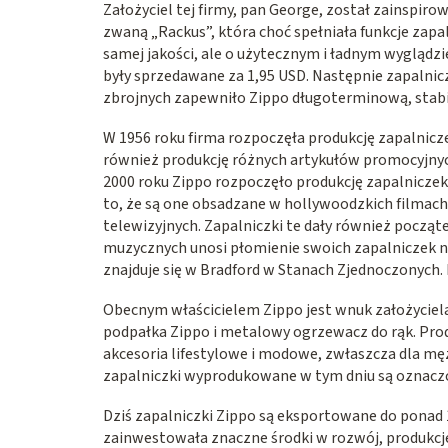
Założyciel tej firmy, pan George, został zainspiro
zwaną „Rackus”, która choć spełniała funkcje zapaln
samej jakości, ale o użytecznym i ładnym wyglądzie
były sprzedawane za 1,95 USD. Następnie zapalnic
zbrojnych zapewniło Zippo długoterminową, stabil
W 1956 roku firma rozpoczęła produkcję zapalnicze
również produkcję różnych artykułów promocyjnych 
2000 roku Zippo rozpoczęło produkcję zapalniczek
to, że są one obsadzane w hollywoodzkich filmach
telewizyjnych. Zapalniczki te dały również pocz
muzycznych unosi płomienie swoich zapalniczek n
znajduje się w Bradford w Stanach Zjednoczonyc
Obecnym właścicielem Zippo jest wnuk założyciela
podpałka Zippo i metalowy ogrzewacz do rąk. Produ
akcesoria lifestylowe i modowe, zwłaszcza dla m
zapalniczki wyprodukowane w tym dniu są oznaczo
Dziś zapalniczki Zippo są eksportowane do ponad 
zainwestowała znaczne środki w rozwój, produkcję 