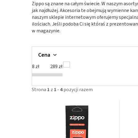
Zippo są znane na całym świecie. W naszym asortyme
jak najdłużej. Akcesoria te obejmują wymienne kam
naszym sklepie internetowym oferujemy specjalną
ilościach. Jeśli podoba Ci się któraś z prezentow
w magazynie.
Cena
8
zł
289
zł
Strona
1
z
1
-
4
pozycji razem
L
i
s