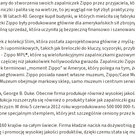
wany do stworzenia swoich zapalniczek Zippo przez przyjaciela, k
iczki i paliła się na wietrze, to jej wygląd nie był zbyt praktycz
. W latach 40. George kupił budynki, w których mieściła się fabry
zki Zippo były produkowane głównie dla amerykańskich sił zbrojny
ną sprzedaż, która uczyniła ją bezpieczną finansowo i szanowaną
k z kolekcji Slim, która została zaprojektowana głównie z myślą 
i upominkowych, takich jak breloczki do kluczy, scyzoryki, przyb
 - Zippo MPL®, które są wielofunkcyjnymi zapalniczkami gazowym
 częściej niż jakakolwiek hollywoodzka gwiazda. Zapalniczki Zipp
ątek terminowi „moment Zippo” w Ameryce, który polega na tym, ż
ad głowami. Zippo posiada nawet własne muzeum, Zippo/Case Mus
h. Muzeum obejmuje markowy sklep, samo muzeum i centrum serw
, George B. Duke. Obecnie firma produkuje również wysokiej jako
kcja rozszerzyła się również o produkty takie jak zapalniczki ga
ężczyzn. W dniu 5 czerwca 2012 roku wyprodukowano 500 000 000-t
ne specjalnym stemplem, który jest szczególnie ceniony przez k
160 krajów na całym świecie. Firma kładzie nacisk na dożywotnią 
i promocję wysokiej jakości produktów, dzięki czemu stała się ma