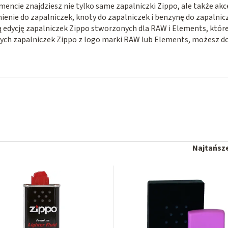
ncie znajdziesz nie tylko same zapalniczki Zippo, ale także akces
ienie do zapalniczek, knoty do zapalniczek i benzynę do zapalni
 edycję zapalniczek Zippo stworzonych dla RAW i Elements, któ
anych zapalniczek Zippo z logo marki RAW lub Elements, możesz do
S
Najtańsz
o
r
t
o