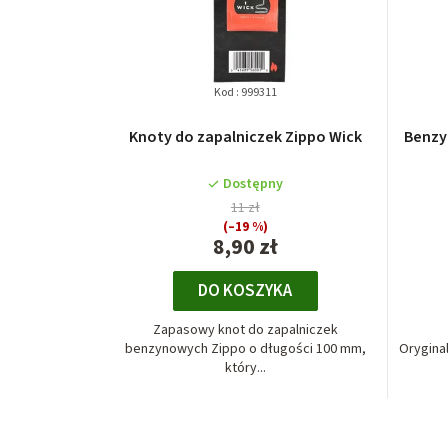
t
a
p
Kod :
999311
r
Knoty do zapalniczek Zippo Wick
Benzy
o
d
Dostępny
11 zł
u
(–19 %)
8,90 zł
k
t
DO KOSZYKA
ó
Zapasowy knot do zapalniczek
benzynowych Zippo o długości 100 mm,
Orygina
w
który...