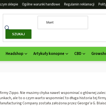
szym sklepie
Ogólne warunki handlowe
Regulamin reklamacji
Poli
SZUKAJ
Headshop
Artykuły konopne
CBD
Growsh
 firmy Zippo. Nie musimy chyba nawet wspominać o głównej zaleci
nkach, ale to o czym warto wspomnieć to długa historia tej firm
nufacturing Company została założona przez George'a G. Blaisd