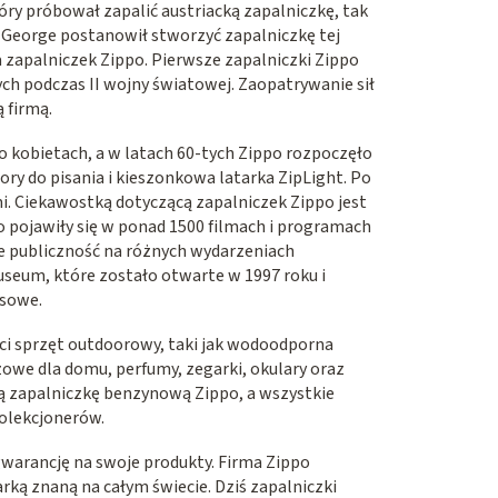
tóry próbował zapalić austriacką zapalniczkę, tak
ny. George postanowił stworzyć zapalniczkę tej
ka zapalniczek Zippo. Pierwsze zapalniczki Zippo
ch podczas II wojny światowej. Zaopatrywanie sił
 firmą.
o kobietach, a w latach 60-tych Zippo rozpoczęło
ory do pisania i kieszonkowa latarka ZipLight. Po
i. Ciekawostką dotyczącą zapalniczek Zippo jest
o pojawiły się w ponad 1500 filmach i programach
e publiczność na różnych wydarzeniach
eum, które zostało otwarte w 1997 roku i
isowe.
ści sprzęt outdoorowy, taki jak wodoodporna
zowe dla domu, perfumy, zegarki, okulary oraz
ą zapalniczkę benzynową Zippo, a wszystkie
olekcjonerów.
gwarancję na swoje produkty. Firma Zippo
rką znaną na całym świecie. Dziś zapalniczki