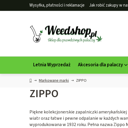
Przejść
Wysyłka, płatności i reklamacje
Jak robić zakupy w na
do
treści
Letnia Wyprzedaż
Akcesoria dla palaczy
Home
Markowane marki
ZIPPO
ZIPPO
Piękne kolekcjonerskie zapalniczki amerykańskiej
wiatr oraz łatwe i pewne odpalanie w każdych waru
wyprodukowana w 1932 roku. Pełna nazwa Zippo Ma