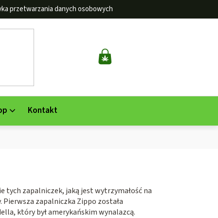
tyka przetwarzania danych osobowych
KOSZYK
op
Kontakt
e tych zapalniczek, jaką jest wytrzymałość na
y. Pierwsza zapalniczka Zippo została
ella, który był amerykańskim wynalazcą.