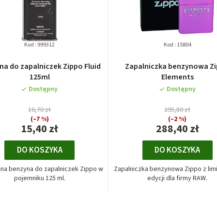
w
a
n
Kod :
999312
Kod :
15804
i
na do zapalniczek Zippo Fluid
Zapalniczka benzynowa Z
125ml
Elements
e
Dostępny
Dostępny
p
16,70 zł
295,80 zł
r
(–7 %)
(–2 %)
15,40 zł
288,40 zł
o
DO KOSZYKA
DO KOSZYKA
d
lna benzyna do zapalniczek Zippo w
Zapalniczka benzynowa Zippo z lim
u
pojemniku 125 ml.
edycji dla firmy RAW.
k
K
t