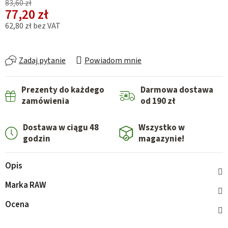
83,60 zł
77,20 zł
62,80 zł bez VAT
Cena jednostkowa:
Zadaj pytanie
Powiadom mnie
Prezenty do każdego
Darmowa dostawa
zamówienia
od 190 zł
Dostawa w ciągu 48
Wszystko w
godzin
magazynie!
Opis
Marka
RAW
Ocena