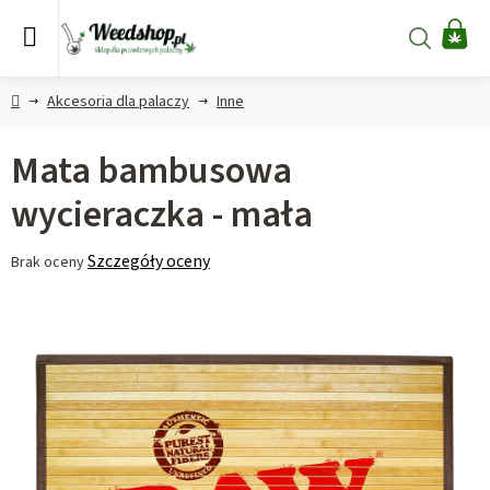
Przejść
do
Szukaj
KO
treści
Home
Akcesoria dla palaczy
Inne
Mata bambusowa
wycieraczka - mała
Średnia
Szczegóły oceny
Brak oceny
ocena
produktu
wynosi
0,0
na
5
gwiazdek.