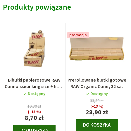
Produkty powiązane
promocja
Bibułki papierosowe RAW
Prerollowane bletki gotowe
Connoisseur king size + filtry
RAW Organic Cone, 32 szt
gotowe skręcone
Dostępny
Dostępny
33,30 zł
10,30 zł
(–13 %)
28,90 zł
(–15 %)
8,70 zł
DO KOSZYKA
DO KOSZYKA