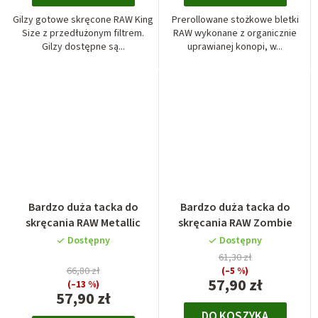
Gilzy gotowe skręcone RAW King
Prerollowane stożkowe bletki
Size z przedłużonym filtrem.
RAW wykonane z organicznie
Gilzy dostępne są...
uprawianej konopi, w...
Bardzo duża tacka do
Bardzo duża tacka do
skręcania RAW Metallic
skręcania RAW Zombie
Dostępny
Dostępny
61,30 zł
66,80 zł
(–5 %)
57,90 zł
(–13 %)
57,90 zł
DO KOSZYKA