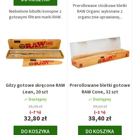
Prerollowane stożkowe bletki
Niebielone bibułki konopne z
RAW Organic wykonane z
gotowymi filtrami marki RAW.
organicznie uprawianej...
Gilzy gotowe skręcone RAW
Prerollowane bletki gotowe
Lean, 20 szt
RAW Cone, 32 szt
Dostępny
Dostępny
35,30 zł
39,10 zł
(–7 %)
(–1 %)
32,80 zł
38,40 zł
DO KOSZYKA
DO KOSZYKA