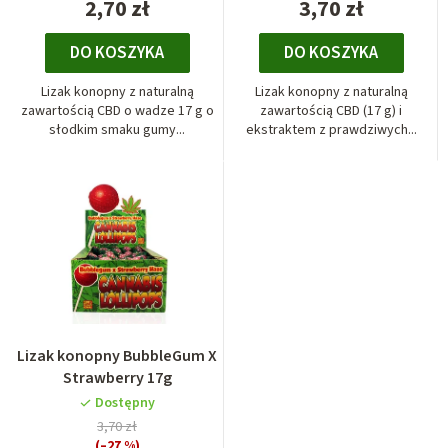
2,70 zł
3,70 zł
DO KOSZYKA
DO KOSZYKA
Lizak konopny z naturalną
Lizak konopny z naturalną
zawartością CBD o wadze 17 g o
zawartością CBD (17 g) i
słodkim smaku gumy...
ekstraktem z prawdziwych...
Lizak konopny BubbleGum X
Strawberry 17g
Dostępny
3,70 zł
(–27 %)