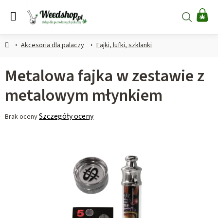
Przejść
do
Szukaj
KO
treści
Home
Akcesoria dla palaczy
Fajki, lufki, szklanki
Metalowa fajka w zestawie z
metalowym młynkiem
Średnia
Szczegóły oceny
Brak oceny
ocena
produktu
wynosi
0,0
na
5
gwiazdek.