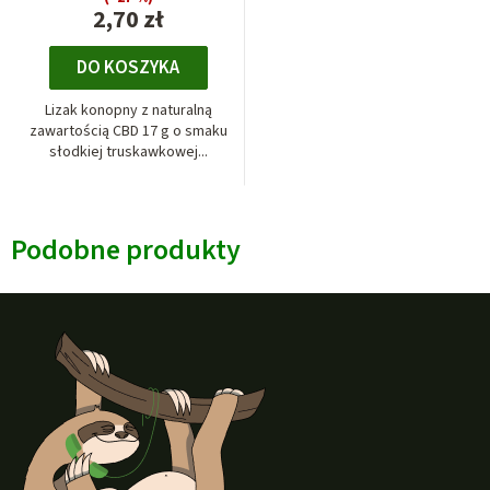
2,70 zł
DO KOSZYKA
Lizak konopny z naturalną
zawartością CBD 17 g o smaku
słodkiej truskawkowej...
Podobne produkty
S
t
o
p
k
a