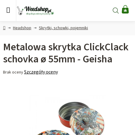
Przejść
do
Szukaj
KO
treści
Home
Headshop
Skrytki, schowki, pojemniki
Metalowa skrytka ClickClack
schovka ø 55mm - Geisha
Średnia
Szczegóły oceny
Brak oceny
ocena
produktu
wynosi
0,0
na
5
gwiazdek.