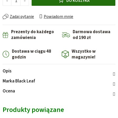
DO KOSZYKA
Zadaj pytanie
Powiadom mnie
Prezenty do każdego
Darmowa dostawa
zamówienia
od 190 zł
Dostawa w ciągu 48
Wszystko w
godzin
magazynie!
Opis
Marka
Black Leaf
Ocena
Produkty powiązane