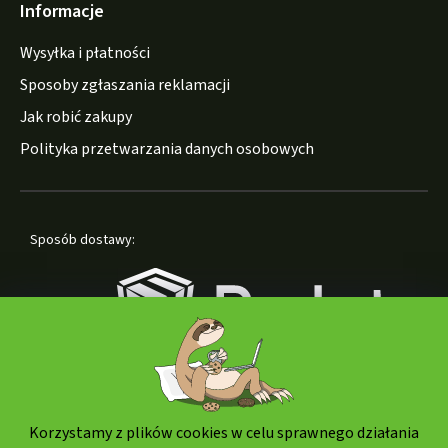
Informacje
Wysyłka i płatności
Sposoby zgłaszania reklamacji
Jak robić zakupy
Polityka przetwarzania danych osobowych
Sposób dostawy:
Korzystamy z plików cookies w celu sprawnego działania
Formy płatności: