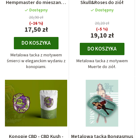
Hempmaster do mieszanek
Skull&Roses do ziół
ziołowych
Dostępny
Dostępny
20,90 zł
(–16 %)
20,20 zł
17,50 zł
(–5 %)
19,10 zł
DO KOSZYKA
DO KOSZYKA
Metalowa tacka z motywem
śmierci w eleganckim wydaniu z
Metalowa tacka z motywem
konopiami.
Muerte do ziół.
Konopie CBD - CBD Kush -
Metalowa tacka Bongasmus