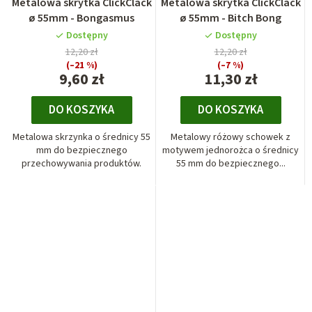
Metalowa skrytka ClickClack
Metalowa skrytka ClickClack
ø 55mm - Bongasmus
ø 55mm - Bitch Bong
Dostępny
Dostępny
12,20 zł
12,20 zł
(–21 %)
(–7 %)
9,60 zł
11,30 zł
DO KOSZYKA
DO KOSZYKA
Metalowa skrzynka o średnicy 55
Metalowy różowy schowek z
mm do bezpiecznego
motywem jednorożca o średnicy
przechowywania produktów.
55 mm do bezpiecznego...