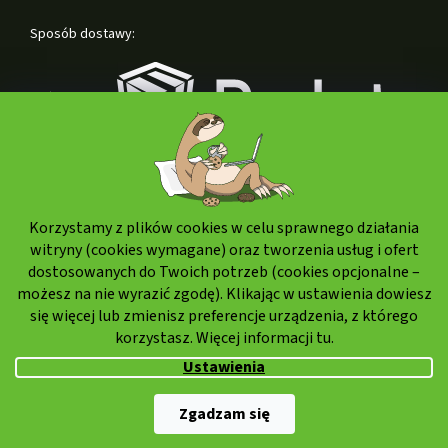
Sposób dostawy:
Korzystamy z plików cookies w celu sprawnego działania
Formy płatności:
witryny (cookies wymagane) oraz tworzenia usług i ofert
dostosowanych do Twoich potrzeb (cookies opcjonalne –
możesz na nie wyrazić zgodę). Klikając w ustawienia dowiesz
się więcej lub zmienisz preferencje urządzenia, z którego
korzystasz. Więcej informacji
tu.
Ustawienia
Copyright 2026
Weedshop.pl
. Wszystkie prawa zastrzeżone.
Zgadzam się
Opracował Shoptet Premium