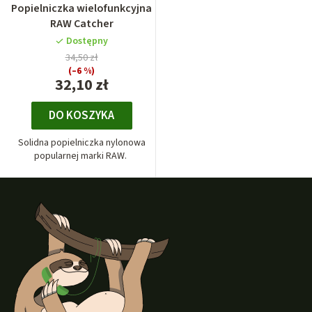
Popielniczka wielofunkcyjna
RAW Catcher
Dostępny
34,50 zł
(–6 %)
32,10 zł
DO KOSZYKA
Solidna popielniczka nylonowa
popularnej marki RAW.
S
t
o
p
k
a