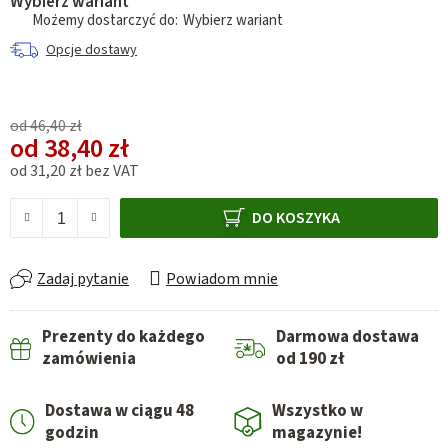
Wybierz wariant
Wybierz wariant
Opcje dostawy
od 46,40 zł
od
38,40 zł
od
31,20 zł
bez VAT
Cena jednostkowa:
DO KOSZYKA
Zadaj pytanie
Powiadom mnie
Prezenty do każdego
Darmowa dostawa
zamówienia
od 190 zł
Dostawa w ciągu 48
Wszystko w
godzin
magazynie!