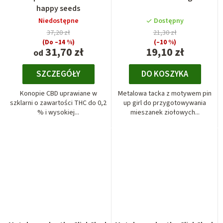
happy seeds
Niedostępne
Dostępny
37,20 zł
21,30 zł
(Do –14 %)
(–10 %)
31,70 zł
19,10 zł
od
SZCZEGÓŁY
DO KOSZYKA
Konopie CBD uprawiane w
Metalowa tacka z motywem pin
szklarni o zawartości THC do 0,2
up girl do przygotowywania
% i wysokiej...
mieszanek ziołowych...