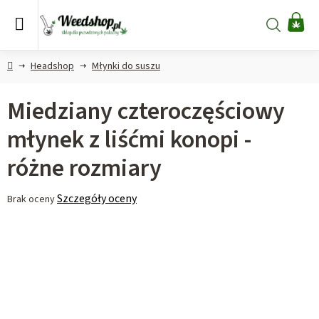
Przejść
do
Szukaj
KO
treści
Home
Headshop
Młynki do suszu
Miedziany czteroczęściowy
młynek z liśćmi konopi -
różne rozmiary
Średnia
Szczegóły oceny
Brak oceny
ocena
produktu
wynosi
0,0
na
5
gwiazdek.