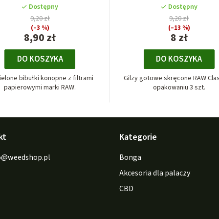
Dostępny
Dostępny
9,20 zł
9,20 zł
(–3 %)
(–13 %)
8,90 zł
8 zł
DO KOSZYKA
DO KOSZYKA
ielone bibułki konopne z filtrami
Gilzy gotowe skręcone RAW Clas
papierowymi marki RAW.
opakowaniu 3 szt.
kt
Kategorie
o
@
weedshop.pl
Bonga
Akcesoria dla palaczy
CBD