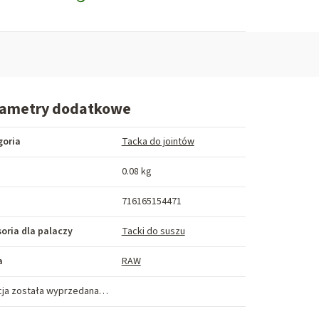
rametry dodatkowe
goria
Tacka do jointów
a
0.08 kg
716165154471
oria dla palaczy
Tacki do suszu
a
RAW
cja została wyprzedana…