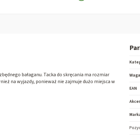
Pa
Kate
zbędnego bałaganu. Tacka do skręcania ma rozmiar
Wag
wnież na wyjazdy, ponieważ nie zajmuje dużo miejsca w
EAN
Akces
Mark
Pozy