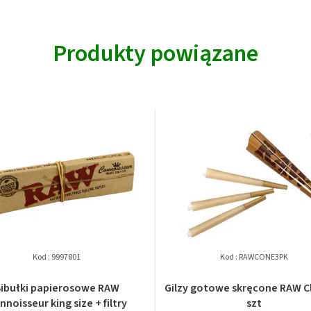
Produkty powiązane
Kod :
9997801
Kod :
RAWCONE3PK
ibułki papierosowe RAW
Gilzy gotowe skręcone RAW Cl
nnoisseur king size + filtry
szt