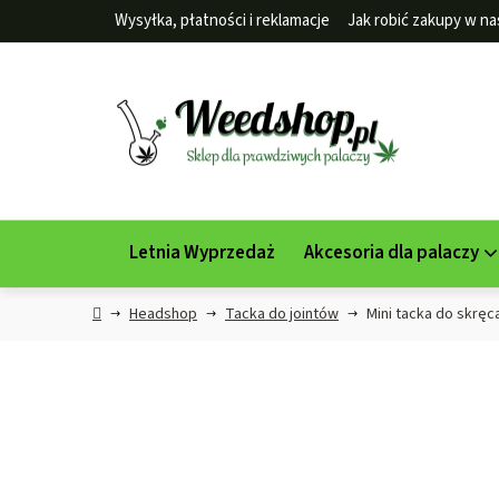
Przejść
Wysyłka, płatności i reklamacje
Jak robić zakupy w na
do
treści
Letnia Wyprzedaż
Akcesoria dla palaczy
Home
Headshop
Tacka do jointów
Mini tacka do skręc