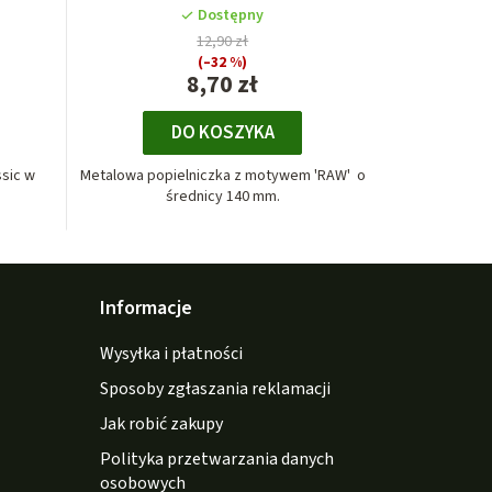
Dostępny
12,90 zł
(–32 %)
8,70 zł
DO KOSZYKA
sic w
Metalowa popielniczka z motywem 'RAW' o
średnicy 140 mm.
Informacje
Wysyłka i płatności
Sposoby zgłaszania reklamacji
Jak robić zakupy
Polityka przetwarzania danych
osobowych