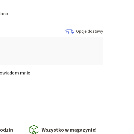
edana…
Opcje dostawy
owiadom mnie
godzin
Wszystko w magazynie!