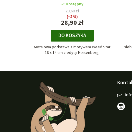
Dostępny
29,60 zł
(–2 %)
28,90 zł
DO KOSZYKA
Metalowa podstawa z motywem Weed Star
Nieb
18 x 14 cm z edycji Heisenberg.
S
Konta
t
o
inf
p
k
a