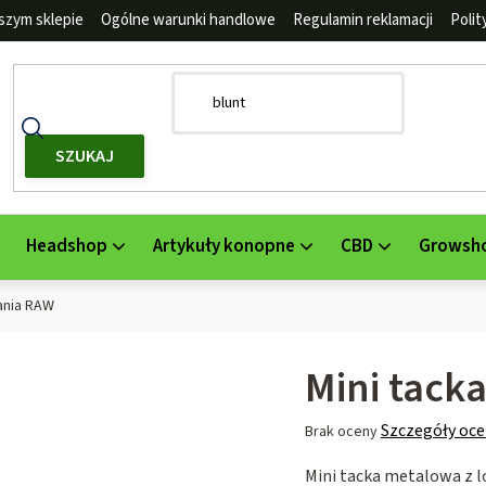
szym sklepie
Ogólne warunki handlowe
Regulamin reklamacji
Poli
SZUKAJ
Headshop
Artykuły konopne
CBD
Growsh
ania RAW
Mini tack
Średnia
Szczegóły oce
Brak oceny
ocena
Mini tacka metalowa z 
produktu