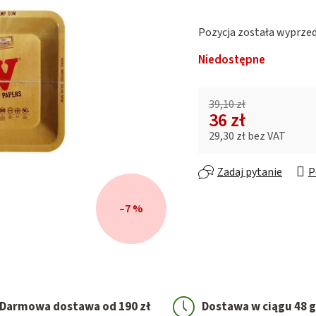
wynosi
0,0
Pozycja została wyprz
na
5
Niedostępne
gwiazdek.
39,10 zł
36 zł
29,30 zł bez VAT
Cena jednostkowa:
Zadaj pytanie
P
–7 %
Darmowa dostawa od 190 zł
Dostawa w ciągu 48 