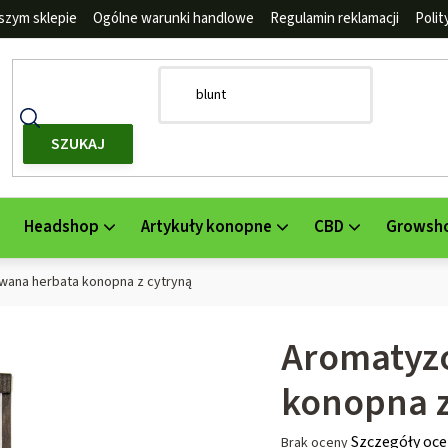
szym sklepie
Ogólne warunki handlowe
Regulamin reklamacji
Poli
SZUKAJ
Headshop
Artykuły konopne
CBD
Growsh
ana herbata konopna z cytryną
Aromatyz
konopna z
Średnia
Szczegóły oce
Brak oceny