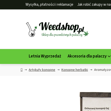
Przejść
Wysyłka, płatności i reklamacje
Jak robić zakupy w na
do
treści
Letnia Wyprzedaż
Akcesoria dla palaczy
Home
Artykuły konopne
Konopne herbatki
Aromatyzow