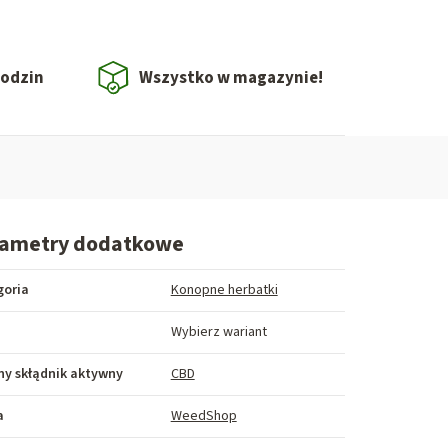
godzin
Wszystko w magazynie!
rametry dodatkowe
goria
Konopne herbatki
Wybierz wariant
y skłądnik aktywny
CBD
a
WeedShop