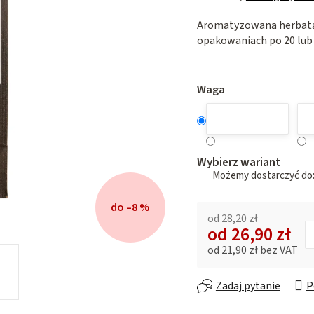
ocena
Aromatyzowana herbata 
produktu
opakowaniach po 20 lub
wynosi
0,0
na
5
Waga
gwiazdek.
Wybierz wariant
do –8 %
od 28,20 zł
od
26,90 zł
od
21,90 zł
bez VAT
Cena jednostkowa:
Zadaj pytanie
P