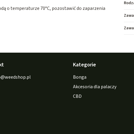
Rodz
dą o temperaturze 70°C, pozostawić do zaparzenia
Zawa
Zawa
kt
Kategorie
o
@
weedshop.pl
Bonga
Akcesoria dla palaczy
CBD