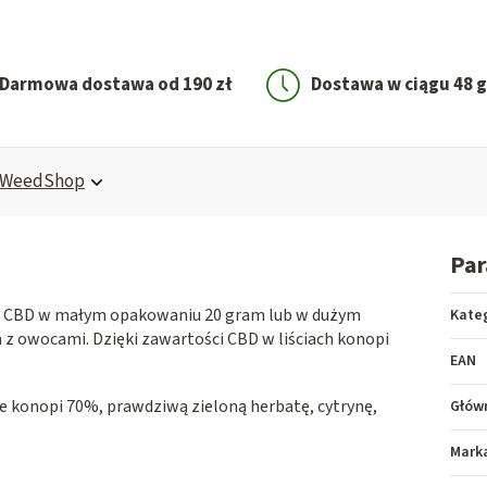
Darmowa dostawa od 190 zł
Dostawa w ciągu 48 
WeedShop
Pa
m CBD w małym opakowaniu 20 gram lub w dużym
Kate
 owocami. Dzięki zawartości CBD w liściach konopi
EAN
e konopi 70%, prawdziwą zieloną herbatę, cytrynę,
Główn
Mark