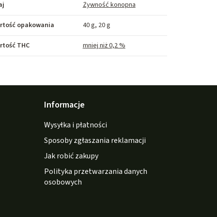
aj
Żywność konopna
rtość opakowania
40 g, 20 g
rtość THC
mniej niż 0,2 %
Informacje
Wysyłka i płatności
Sposoby zgłaszania reklamacji
Jak robić zakupy
Polityka przetwarzania danych
osobowych