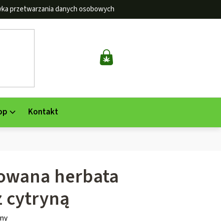
tyka przetwarzania danych osobowych
KOSZYK
op
Kontakt
owana herbata
 cytryną
ny