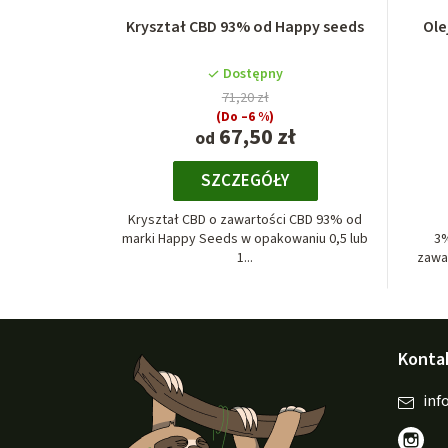
Kryształ CBD 93% od Happy seeds
Ole
Dostępny
71,20 zł
(Do –6 %)
67,50 zł
od
SZCZEGÓŁY
Kryształ CBD o zawartości CBD 93% od
marki Happy Seeds w opakowaniu 0,5 lub
3%
1...
zawa
S
Konta
t
o
inf
p