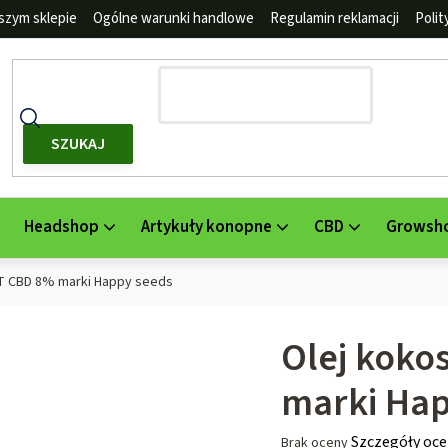
szym sklepie
Ogólne warunki handlowe
Regulamin reklamacji
Poli
SZUKAJ
Headshop
Artykuły konopne
CBD
Growsh
T CBD 8% marki Happy seeds
Olej kok
marki Ha
Średnia
Szczegóły oce
Brak oceny