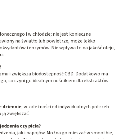
onecznego i w chłodzie; nie jest konieczne
awiony na światło lub powietrze, może lekko
yoksydantów i enzymów. Nie wpływa to na jakość oleju,
ci.
?
nizmu i zwiększa biodostępność CBD. Dodatkowo ma
ego, co czyni go idealnym nośnikiem dla ekstraktów
e dziennie
, w zależności od indywidualnych potrzeb.
 ją zwiększać.
edzenia czy picia?
dzenia, jak i napojów. Można go mieszać w smoothie,