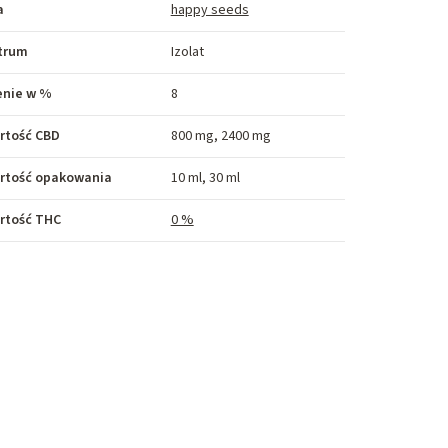
a
happy seeds
trum
Izolat
enie w %
8
rtość CBD
800 mg, 2400 mg
rtość opakowania
10 ml, 30 ml
rtość THC
0 %