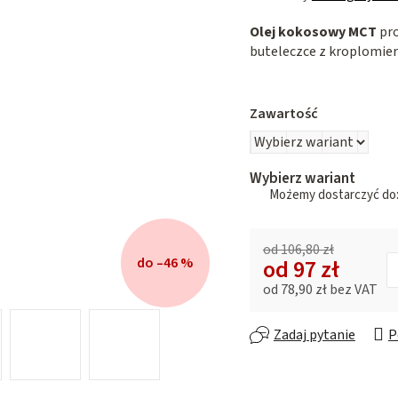
ocena
Olej kokosowy MCT
pro
produktu
buteleczce z kroplomie
wynosi
0,0
na
5
Zawartość
gwiazdek.
Wybierz wariant
od 106,80 zł
od
97 zł
do –46 %
od
78,90 zł
bez VAT
Cena jednostkowa:
Zadaj pytanie
P