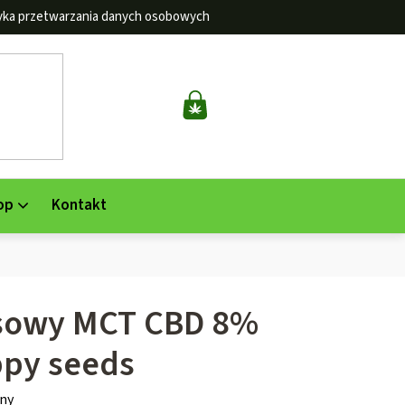
tyka przetwarzania danych osobowych
KOSZYK
op
Kontakt
osowy MCT CBD 8%
ppy seeds
ny