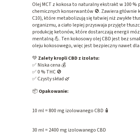
Olej MCT z kokosa to naturalny ekstrakt w 100 %
chemicznych konserwantów 🚫. Zawiera głównie kw
C10), które metabolizują się łatwiej niż zwykłe tłu
organizmu, a ciało lepiej przyswaja przyjęte tłusz
produkcję ketonów, które dostarczają energii mó
mentalną 💪. Ten kokosowy olej CBD jest bez smaku
oleju kokosowego, więc jest bezpieczny nawet dla 
💚
Zalety kropli CBD z izolatu:
✅ Niska cena 💰
✅ 0 % THC 🚫
✅ Czysty skład 🌿
📦
Opakowanie:
10 ml = 800 mg izolowanego CBD 🧴
30 ml = 2400 mg izolowanego CBD