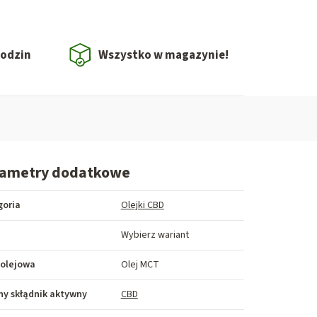
godzin
Wszystko w magazynie!
rametry dodatkowe
goria
Olejki CBD
Wybierz wariant
 olejowa
Olej MCT
y skłądnik aktywny
CBD