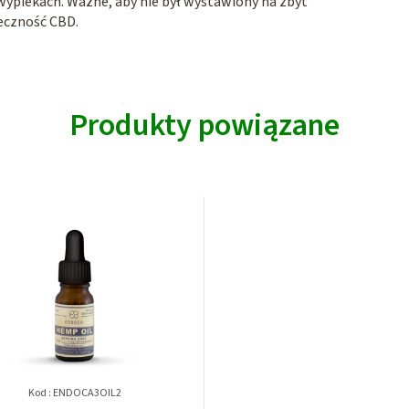
 wypiekach. Ważne, aby nie był wystawiony na zbyt
eczność CBD.
Produkty powiązane
Kod :
ENDOCA3OIL2