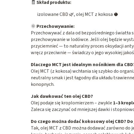
🧾
Skład produktu:
izolowane CBD 🌿, olej MCT z kokosa 🥥
🌞
Przechowywanie:
Przechowywać z dala od bezpośredniego światła sł
przechowywanie w lodówce. Jeśli olej będzie wyst
przyciemnieć — to naturalny proces oksydacji ant
wręcz przeciwnie — świadczy o jego wysokiej jakoś
Dlaczego MCT jest idealnym nośnikiem dla CBD
Olej MCT (z kokosa) wchłania się szybko do orga
neutralny smak i jest łagodny dla układu trawienn
konopnych.
Jak dawkować ten olej CBD?
Olej podaje się kroplomierzem – zwykle
1–3 kropl
Zaleca się zaczynać od mniejszej dawki i stopniowo
Do czego można dodać kokosowy olej CBD? Do j
Tak, olej MCT z CBD można dodawać zarówno do je