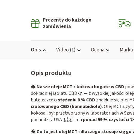
Prezenty do każdego
zamówienia
Opis
Video (1)
Ocena
Marka
🥥
Nasze oleje MCT z kokosa bogate w CBD
pows
dokładniej izolatu CBD 🌿 — z wysokiej jakości o
buteleczce o
stężeniu 8 % CBD
znajduje się olej
izolowanego CBD (kannabidiolu)
. Olej MCT użyt
kokosa i był przetworzony w laboratoriach w Szwaj
pochodzi z USA 🇺🇸 i ma
ponad 99 % czystości ✨
🧠
Co to jest olej MCT i dlaczego stosuje się g