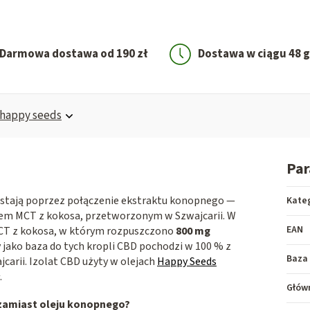
Darmowa dostawa od 190 zł
Dostawa w ciągu 48 
happy seeds
Pa
tają poprzez połączenie ekstraktu konopnego —
Kate
lejem MCT z kokosa, przetworzonym w Szwajcarii. W
EAN
 MCT z kokosa, w którym rozpuszczono
800 mg
y jako baza do tych kropli CBD pochodzi w 100 % z
Baza
carii. Izolat CBD użyty w olejach
Happy Seeds
.
Główn
o zamiast oleju konopnego?