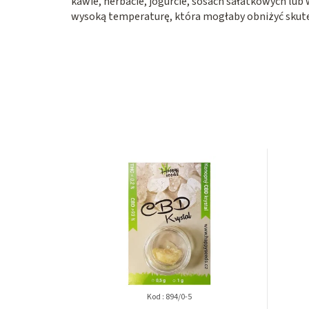
kawie, herbacie, jogurcie, sosach sałatkowych lub
wysoką temperaturę, która mogłaby obniżyć skut
Kod :
894/0-5