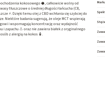
Mark
 pochodzenia kokosowego 🥥, całkowicie wolny od
asy tłuszczowe o średniej długości łańcucha (C8,
Spek
szcze ⚡. Dzięki temu olej z CBD wchłania się szybciej do
cze. Niektóre badania sugerują, że oleje MCT wspierają
Stęż
zgowi i wspomagają koncentrację oraz wydajność
 i zapachu 👃 oraz nie zawiera białek z oryginalnego
Zawa
osób z alergią na kokos 🧴.
Zawa
Zawa