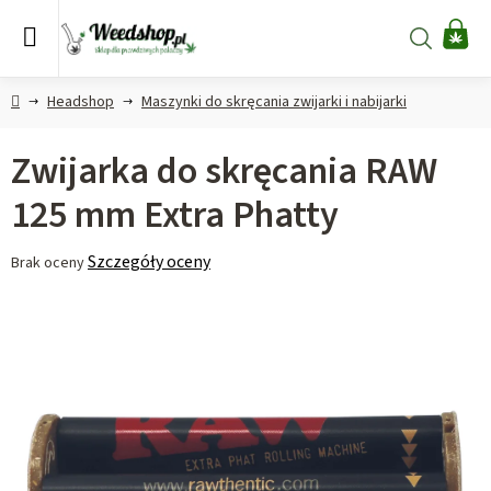
Przejść
do
Szukaj
KO
treści
Home
Headshop
Maszynki do skręcania zwijarki i nabijarki
Zwijarka do skręcania RAW
125 mm Extra Phatty
Średnia
Szczegóły oceny
Brak oceny
ocena
produktu
wynosi
0,0
na
5
gwiazdek.