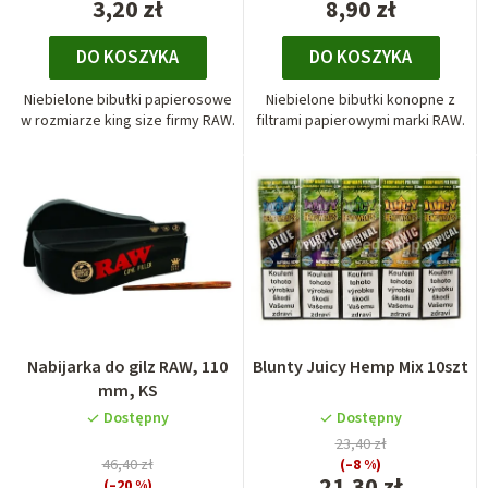
3,20 zł
8,90 zł
DO KOSZYKA
DO KOSZYKA
Niebielone bibułki papierosowe
Niebielone bibułki konopne z
w rozmiarze king size firmy RAW.
filtrami papierowymi marki RAW.
Nabijarka do gilz RAW, 110
Blunty Juicy Hemp Mix 10szt
mm, KS
Dostępny
Dostępny
23,40 zł
46,40 zł
(–8 %)
21,30 zł
(–20 %)