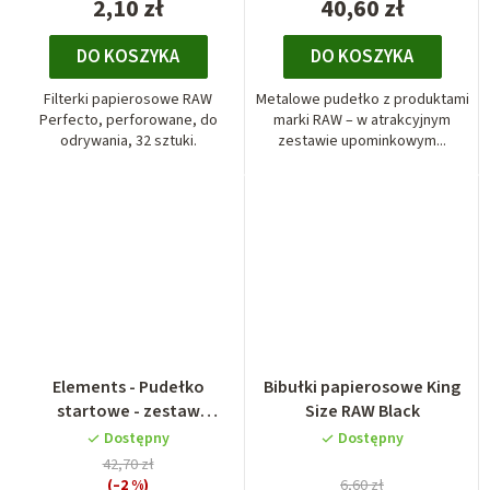
2,10 zł
40,60 zł
DO KOSZYKA
DO KOSZYKA
Filterki papierosowe RAW
Metalowe pudełko z produktami
Perfecto, perforowane, do
marki RAW – w atrakcyjnym
odrywania, 32 sztuki.
zestawie upominkowym...
Elements - Pudełko
Bibułki papierosowe King
startowe - zestaw
Size RAW Black
upominkowy
Dostępny
Dostępny
42,70 zł
(–2 %)
6,60 zł