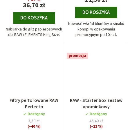
36,70 zł
DO KOSZYKA
DO KOSZYKA
Nowość wśród bluntów o smaku
Nabijarka do gilz papierosowych
konopi w opakowaniu
dla RAW i ELEMENTS King Size.
promocyjnym po 10 szt.
promocja
Filtry perforowane RAW
RAW - Starter box zestaw
Perfecto
upominkowy
Dostępny
Dostępny
3,50 zł
46,40 zł
(–40 %)
(–12 %)