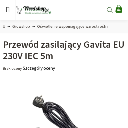
Przejść
do
Szukaj
KO
treści
Home
Growshop
Oświetlenie wspomagające wzrost roślin
Przewód zasilający Gavita EU
230V IEC 5m
Średnia
Szczegóły oceny
Brak oceny
ocena
produktu
wynosi
0,0
na
5
gwiazdek.