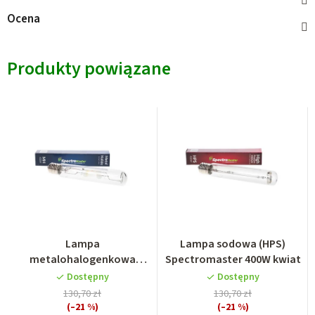
Ocena
Produkty powiązane
Lampa
Lampa sodowa (HPS)
metalohalogenkowa
Spectromaster 400W kwiat
Spectromaster 400W
Dostępny
Dostępny
wzrost
130,70 zł
130,70 zł
(–21 %)
(–21 %)