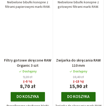
Niebielone bibułki konopne z
Niebielone bibułki konopne z
filtrami papierowymi marki RAW.
gotowymi filtrami marki RAW.
Filtry gotowe skręcone RAW
Zwijarka do skręcania RAW
Organic 3 szt
110 mm
Dostępny
Dostępny
9,20 zł
18,40 zł
(–5 %)
(–13 %)
8,70 zł
15,90 zł
DO KOSZYKA
DO KOSZYKA
Prerollowane stożkowe bletki
Zwijarka do skręcania marki RAW