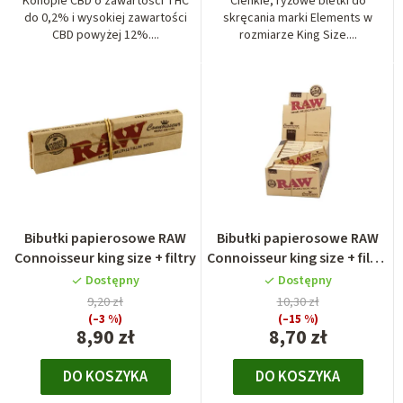
Konopie CBD o zawartości THC
Cienkie, ryżowe bletki do
do 0,2% i wysokiej zawartości
skręcania marki Elements w
CBD powyżej 12%....
rozmiarze King Size....
Bibułki papierosowe RAW
Bibułki papierosowe RAW
Connoisseur king size + filtry
Connoisseur king size + filtry
gotowe skręcone
Dostępny
Dostępny
9,20 zł
10,30 zł
(–3 %)
(–15 %)
8,90 zł
8,70 zł
DO KOSZYKA
DO KOSZYKA