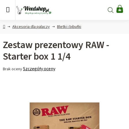
Przejść
do
Szukaj
KO
treści
Home
Akcesoria dla palaczy
Bletki i bibułki
Zestaw prezentowy RAW -
Starter box 1 1/4
Średnia
Szczegóły oceny
Brak oceny
ocena
produktu
wynosi
0,0
na
5
gwiazdek.