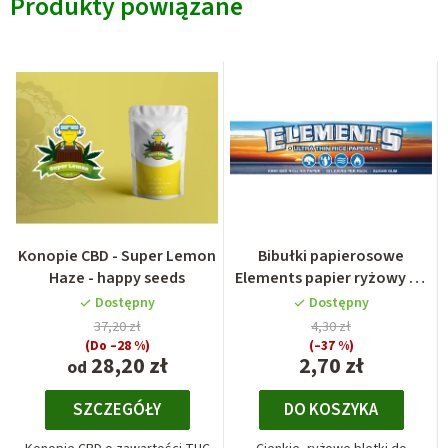
Produkty powiązane
Konopie CBD - Super Lemon
Bibułki papierosowe
Haze - happy seeds
Elements papier ryżowy KS
slim
Dostępny
Dostępny
37,20 zł
4,30 zł
(Do –28 %)
(–37 %)
28,20 zł
2,70 zł
od
SZCZEGÓŁY
DO KOSZYKA