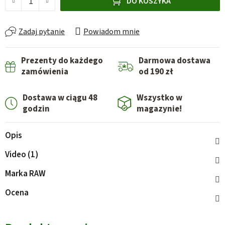
DO KOSZYKA
Zadaj pytanie
Powiadom mnie
Prezenty do każdego
Darmowa dostawa
zamówienia
od 190 zł
Dostawa w ciągu 48
Wszystko w
godzin
magazynie!
Opis
Video (1)
Marka
RAW
Ocena