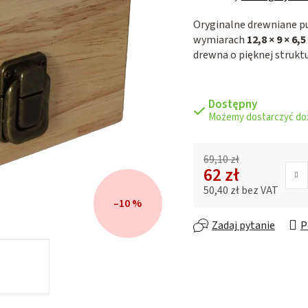
ocena
Oryginalne drewniane p
produktu
wymiarach
12,8 × 9 × 6,
wynosi
drewna o pięknej strukt
0,0
na
5
gwiazdek.
Dostępny
69,10 zł
62 zł
50,40 zł bez VAT
Cena jednostkowa:
–10 %
Zadaj pytanie
P