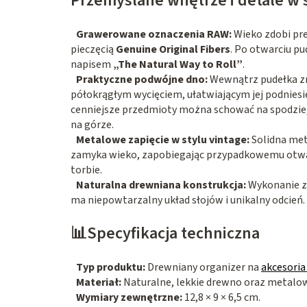
Przemyślane wnętrze i detale w s
Grawerowane oznaczenia RAW:
Wieko zdobi pr
pieczęcią
Genuine Original Fibers
. Po otwarciu p
napisem
„The Natural Way to Roll”
.
Praktyczne podwójne dno:
Wewnątrz pudełka zn
półokrągłym wycięciem, ułatwiającym jej podniesie
cenniejsze przedmioty można schować na spodzie, 
na górze.
Metalowe zapięcie w stylu vintage:
Solidna met
zamyka wieko, zapobiegając przypadkowemu otwar
torbie.
Naturalna drewniana konstrukcja:
Wykonanie z 
ma niepowtarzalny układ słojów i unikalny odcień.
📊Specyfikacja techniczna
Typ produktu:
Drewniany organizer na
akcesoria
Materiał:
Naturalne, lekkie drewno oraz metalowe
Wymiary zewnętrzne:
12,8 × 9 × 6,5 cm.