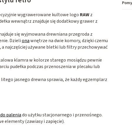
tylu retro
Pomy
ecyzyjnie wygrawerowane kultowe logo
RAW
z
udełka wewnątrz znajduje się dodatkowy grawer z
ajduje się wyjmowana drewniana przegroda z
nie. Dzieli
ona
wnętrze na dwie komory, dzięki czemu
a najczęściej używane bletki lub filtry przechowywać
alowa klamra w kolorze starego mosiądzu pewnie
ciu pudełka podczas przenoszenia w plecaku lub
litego jasnego drewna sprawia, że każdy egzemplarz
 do palenia
do użytku stacjonarnego i przenośnego.
 elementy (zawiasy i zapięcie).