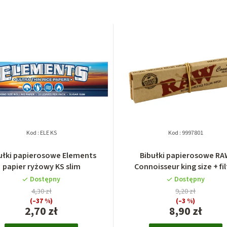
Kod :
ELE KS
Kod :
9997801
ułki papierosowe Elements
Bibułki papierosowe R
papier ryżowy KS slim
Connoisseur king size + fil
Dostępny
Dostępny
4,30 zł
9,20 zł
(–37 %)
(–3 %)
2,70 zł
8,90 zł