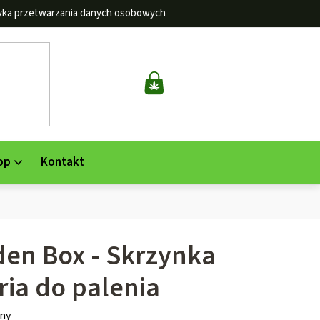
tyka przetwarzania danych osobowych
KOSZYK
op
Kontakt
en Box - Skrzynka
ria do palenia
ny