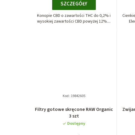
SZCZEGÓŁY
Konopie CBD o zawartości THC do 0,2% i
Cienki
wysokiej zawartości CBD powyżej 12%....
Ele
Kod :
19842605
Filtry gotowe skręcone RAW Organic
Zwija
3 szt
Dostępny