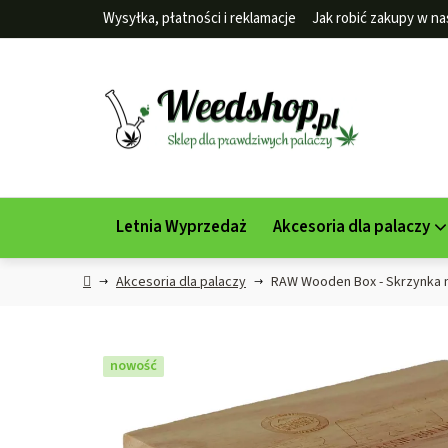
Przejść
Wysyłka, płatności i reklamacje
Jak robić zakupy w na
do
treści
Letnia Wyprzedaż
Akcesoria dla palaczy
Home
Akcesoria dla palaczy
RAW Wooden Box - Skrzynka n
nowość