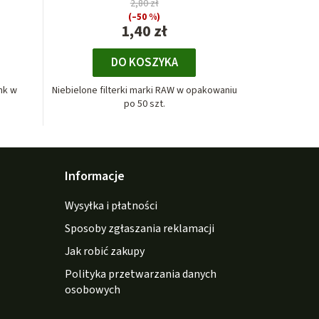
2,80 zł
(–50 %)
1,40 zł
DO KOSZYKA
nk w
Niebielone filterki marki RAW w opakowaniu
po 50 szt.
Informacje
Wysyłka i płatności
Sposoby zgłaszania reklamacji
Jak robić zakupy
Polityka przetwarzania danych
osobowych