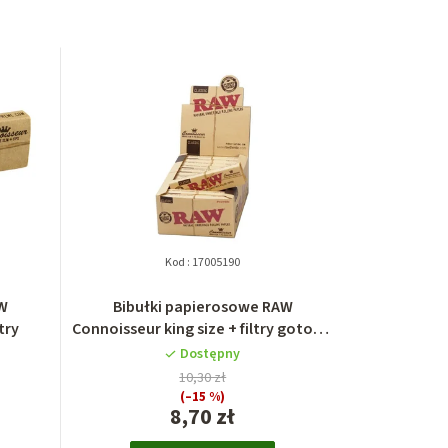
Kod :
17005190
AW
Bibułki papierosowe RAW
try
Connoisseur king size + filtry gotowe
skręcone
Dostępny
10,30 zł
(–15 %)
8,70 zł