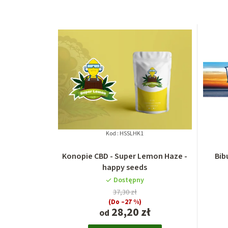
Kod :
HSSLHK1
Konopie CBD - Super Lemon Haze -
Bib
happy seeds
Dostępny
37,30 zł
(Do –27 %)
28,20 zł
od