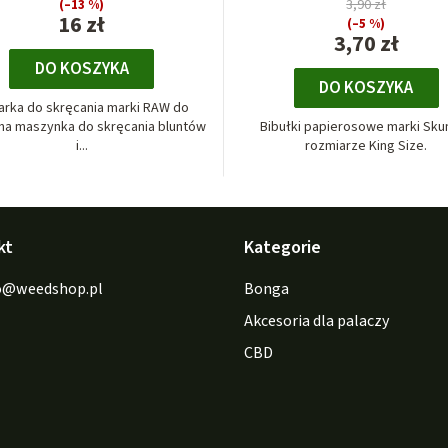
(–13 %)
3,90 zł
16 zł
(–5 %)
3,70 zł
DO KOSZYKA
DO KOSZYKA
arka do skręcania marki RAW do
a maszynka do skręcania bluntów
Bibułki papierosowe marki Sku
i...
rozmiarze King Size.
kt
Kategorie
o
@
weedshop.pl
Bonga
Akcesoria dla palaczy
CBD