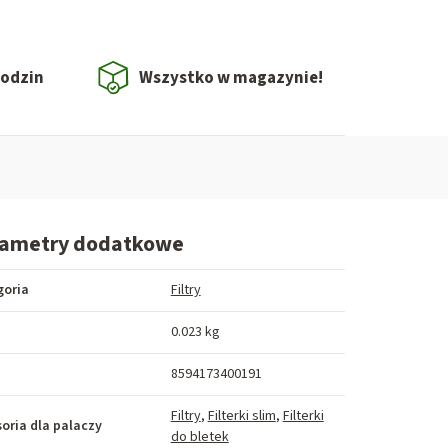
godzin
Wszystko w magazynie!
rametry dodatkowe
goria
Filtry
a
0.023 kg
8594173400191
Filtry
,
Filterki slim
,
Filterki
oria dla palaczy
do bletek