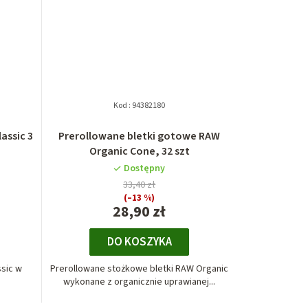
Kod :
94382180
assic 3
Prerollowane bletki gotowe RAW
Organic Cone, 32 szt
Dostępny
33,40 zł
(–13 %)
28,90 zł
DO KOSZYKA
sic w
Prerollowane stożkowe bletki RAW Organic
wykonane z organicznie uprawianej...