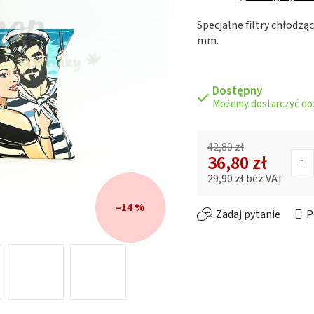
ocena
Specjalne filtry chłodzą
produktu
mm.
wynosi
0,0
na
5
Dostępny
gwiazdek.
42,80 zł
36,80 zł
29,90 zł bez VAT
Cena jednostkowa:
–14 %
Zadaj pytanie
P