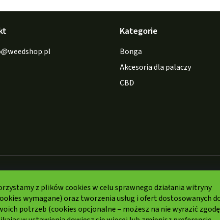
kt
Kategorie
o
@
weedshop.pl
Bonga
Akcesoria dla palaczy
CBD
Formy
płatności:
orzystamy z plików cookies w celu sprawnego działania witryny
cookies wymagane) oraz tworzenia usług i ofert dostosowanych d
woich potrzeb (cookies opcjonalne – możesz na nie wyrazić zgodę