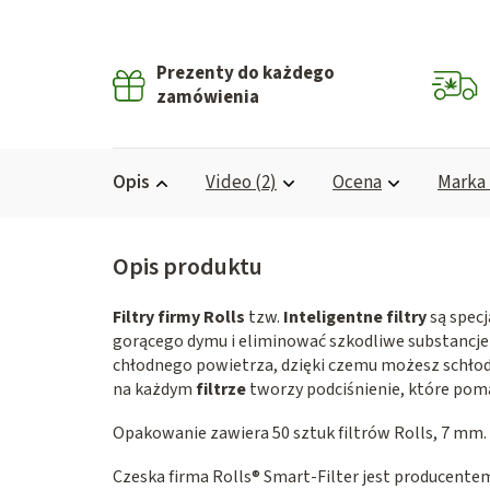
Prezenty do każdego
zamówienia
Opis
Video (2)
Ocena
Marka
Filtry firmy Rolls
tzw.
Inteligentne filtry
są spec
gorącego dymu i eliminować szkodliwe substancje 
chłodnego powietrza, dzięki czemu możesz schło
na każdym
filtrze
tworzy podciśnienie, które pom
Opakowanie zawiera 50 sztuk filtrów Rolls, 7 mm.
Czeska firma Rolls® Smart-Filter jest producentem