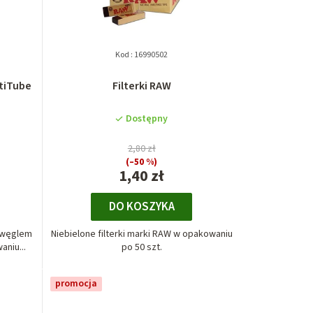
Kod :
16990502
Filterki RAW
Dostępny
2,80 zł
(–50 %)
1,40 zł
DO KOSZYKA
z węglem
Niebielone filterki marki RAW w opakowaniu
niu...
po 50 szt.
promocja