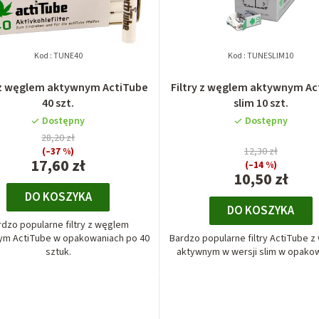
Kod :
TUNE40
Kod :
TUNESLIM10
y z węglem aktywnym ActiTube
Filtry z węglem aktywnym ActiTube
40 szt.
slim 10 szt.
Dostępny
Dostępny
28,20 zł
(–37 %)
12,30 zł
17,60 zł
(–14 %)
10,50 zł
DO KOSZYKA
DO KOSZYKA
rdzo popularne filtry z węglem
ym ActiTube w opakowaniach po 40
Bardzo popularne filtry ActiTube 
sztuk.
aktywnym w wersji slim w opakowa