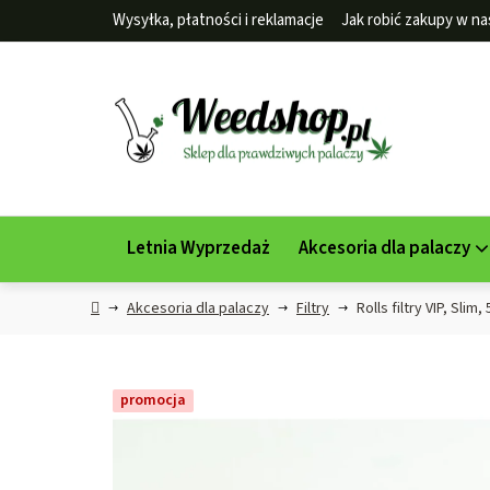
Przejść
Wysyłka, płatności i reklamacje
Jak robić zakupy w na
do
treści
Letnia Wyprzedaż
Akcesoria dla palaczy
Home
Akcesoria dla palaczy
Filtry
Rolls filtry VIP, Slim
promocja