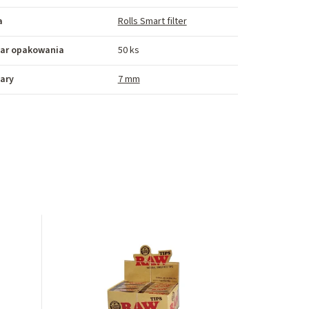
a
Rolls Smart filter
ar opakowania
50 ks
ary
7 mm