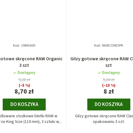
Kod :
19842605
Kod :
RAWCONE3PK
 gotowe skręcone RAW Organic
Gilzy gotowe skręcone RAW Cl
3 szt
szt
Dostępny
Dostępny
9,20 zł
9,20 zł
(–5 %)
(–13 %)
8,70 zł
8 zł
DO KOSZYKA
DO KOSZYKA
ollowane stożkowe bletki RAW w
Gilzy gotowe skręcone RAW Clas
ze King Size (110 mm), 3 sztuki w...
opakowaniu 3 szt.