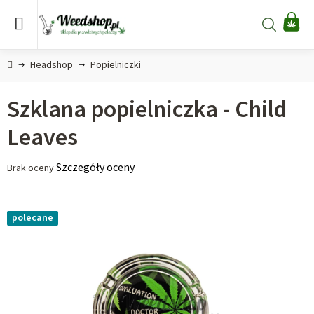
Przejść
do
Szukaj
KO
treści
Home
Headshop
Popielniczki
Szklana popielniczka - Child
Leaves
Średnia
Szczegóły oceny
Brak oceny
ocena
produktu
wynosi
polecane
0,0
na
5
gwiazdek.