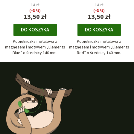
14 zł
14 zł
(–3 %)
(–3 %)
13,50 zł
13,50 zł
DO KOSZYKA
DO KOSZYKA
Popielniczka metalowa z
Popielniczka metalowa z
magnesem i motywem „Elements
magnesem i motywem „Elements
Blue” o średnicy 140 mm.
Red” o średnicy 140 mm.
S
t
o
p
k
a