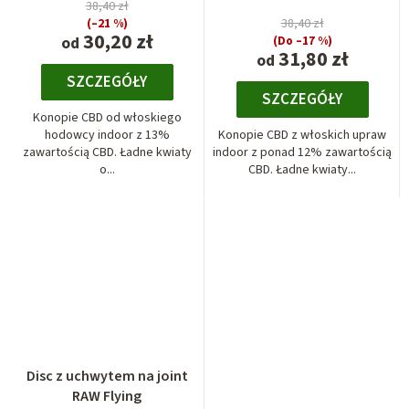
38,40 zł
(–21 %)
38,40 zł
30,20 zł
od
(Do –17 %)
31,80 zł
od
SZCZEGÓŁY
SZCZEGÓŁY
Konopie CBD od włoskiego
hodowcy indoor z 13%
Konopie CBD z włoskich upraw
zawartością CBD. Ładne kwiaty
indoor z ponad 12% zawartością
o...
CBD. Ładne kwiaty...
Disc z uchwytem na joint
RAW Flying