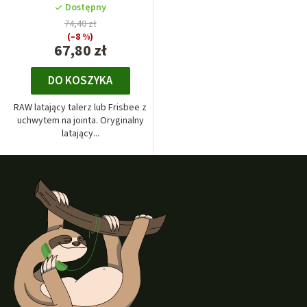
Dostępny
74,40 zł
(–8 %)
67,80 zł
DO KOSZYKA
RAW latający talerz lub Frisbee z
uchwytem na jointa. Oryginalny
latający...
S
t
o
p
k
a