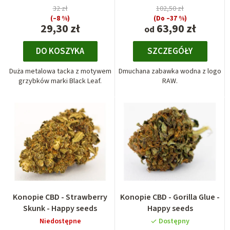
32 zł
102,50 zł
(–8 %)
(Do –37 %)
29,30 zł
63,90 zł
od
DO KOSZYKA
SZCZEGÓŁY
Duża metalowa tacka z motywem
Dmuchana zabawka wodna z logo
grzybków marki Black Leaf.
RAW.
Konopie CBD - Strawberry
Konopie CBD - Gorilla Glue -
Skunk - Happy seeds
Happy seeds
Niedostępne
Dostępny