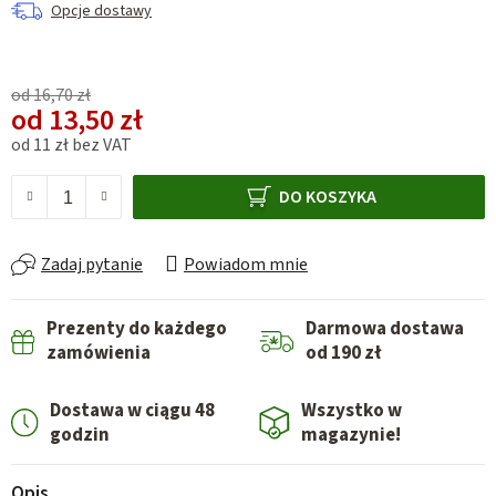
Opcje dostawy
od 16,70 zł
od
13,50 zł
od
11 zł
bez VAT
Cena jednostkowa:
DO KOSZYKA
Zadaj pytanie
Powiadom mnie
Prezenty do każdego
Darmowa dostawa
zamówienia
od 190 zł
Dostawa w ciągu 48
Wszystko w
godzin
magazynie!
Opis