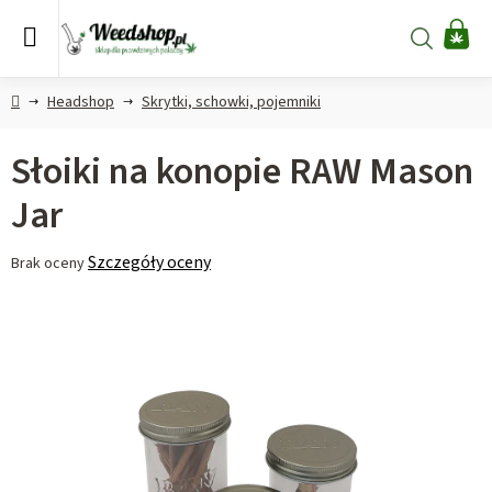
Przejść
do
Szukaj
KO
treści
Home
Headshop
Skrytki, schowki, pojemniki
Słoiki na konopie RAW Mason
Jar
Średnia
Szczegóły oceny
Brak oceny
ocena
produktu
wynosi
0,0
na
5
gwiazdek.