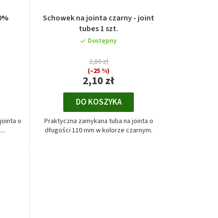
00%
Schowek na jointa czarny - joint
tubes 1 szt.
Dostępny
2,80 zł
(–25 %)
2,10 zł
DO KOSZYKA
jointa o
Praktyczna zamykana tuba na jointa o
..
długości 110 mm w kolorze czarnym.