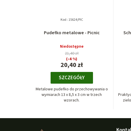
Kod :
15624/PIC
Pudełko metalowe - Picnic
Sch
Niedostępne
21,40 zł
(–4 %)
20,40 zł
SZCZEGÓŁY
Metalowe pudełko do przechowywania o
wymiarach 13 x 8,5 x 3 cm w trzech
Praktyc
wzorach.
ziel
S
Konta