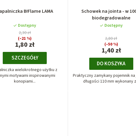
apalniczka B!Flame LAMA
Schowek na jointa - w 1
biodegradowalne
Dostępny
Dostępny
2,30 zł
(–21 %)
2,80 zł
1,80 zł
(–50 %)
1,40 zł
SZCZEGÓŁY
DO KOSZYKA
lniczka wielokrotnego użytku z
żnymi motywami inspirowanymi
Praktyczny zamykany pojemnik na 
konopiami...
długości 110 mm wykonany z.