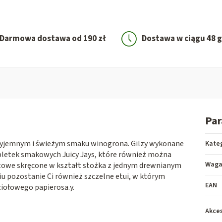
Darmowa dostawa od 190 zł
Dostawa w ciągu 48 
Pa
yjemnym i świeżym smaku winogrona. Gilzy wykonane
Kate
 bletek smakowych Juicy Jays, które również można
Wag
towe skręcone w kształt stożka z jednym drewnianym
niu pozostanie Ci również szczelne etui, w którym
EAN
iołowego papierosa.y.
Akces