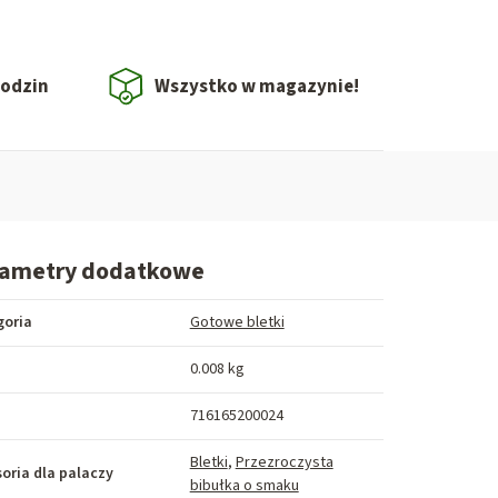
godzin
Wszystko w magazynie!
rametry dodatkowe
goria
Gotowe bletki
a
0.008 kg
716165200024
Bletki
,
Przezroczysta
oria dla palaczy
bibułka o smaku