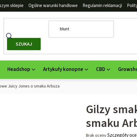
szym sklepie
Ogólne warunki handlowe
Regulamin reklamacji
Poli
SZUKAJ
Headshop
Artykuły konopne
CBD
Growsh
owe Juicy Jones o smaku Arbuza
Gilzy sma
smaku Ar
Średnia
Szczegóły oce
Brak oceny