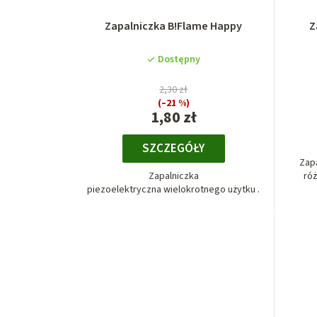
Zapalniczka B!Flame Happy
Z
Dostępny
2,30 zł
(–21 %)
1,80 zł
SZCZEGÓŁY
Zapa
Zapalniczka
ró
piezoelektryczna wielokrotnego użytku .