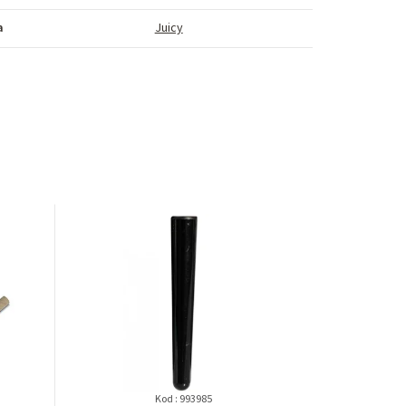
a
Juicy
Kod :
993985