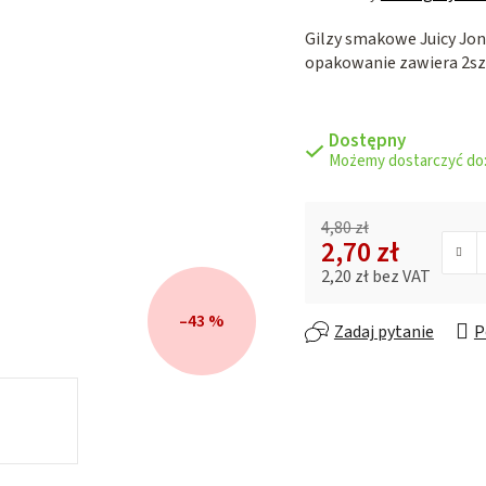
ocena
Gilzy smakowe Juicy Jo
produktu
opakowanie zawiera 2sz
wynosi
0,0
na
5
Dostępny
gwiazdek.
4,80 zł
2,70 zł
2,20 zł bez VAT
Cena jednostkowa:
–43 %
Zadaj pytanie
P