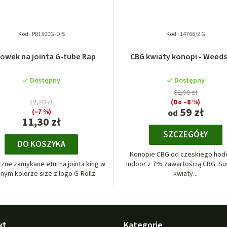
Kod :
PR1500G-DIS
Kod :
14766/2 G
owek na jointa G-tube Rap
CBG kwiaty konopi - Weed
Dostępny
Dostępny
62,90 zł
12,20 zł
(Do –8 %)
59 zł
(–7 %)
od
11,30 zł
SZCZEGÓŁY
DO KOSZYKA
Konopie CBG od czeskiego ho
zne zamykane etui na jointa king w
indoor z 7% zawartością CBG. S
onym kolorze size z logo G-Rollz.
kwiaty...
kt
Kategorie