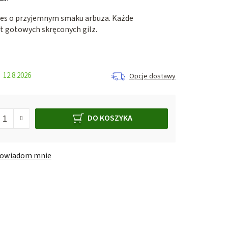
nes o przyjemnym smaku arbuza. Każde
t gotowych skręconych gilz.
12.8.2026
Opcje dostawy
DO KOSZYKA
owiadom mnie