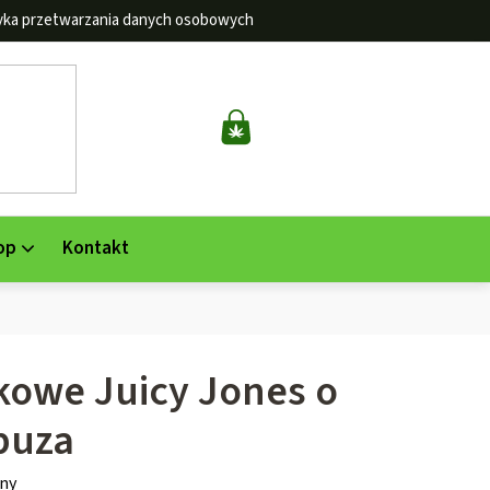
tyka przetwarzania danych osobowych
KOSZYK
op
Kontakt
kowe Juicy Jones o
buza
ny