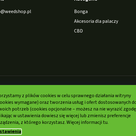
o
@
weedshop.pl
Bonga
Akcesoria dla palaczy
CBD
Formy
płatności:
orzystamy z plików cookies w celu sprawnego działania witryny
cookies wymagane) oraz tworzenia usług i ofert dostosowanych d
woich potrzeb (cookies opcjonalne – możesz na nie wyrazić zgodę
ikając w ustawienia dowiesz się więcej lub zmienisz preferencje
ządzenia, z którego korzystasz. Więcej informacji
tu.
trzeżone.
stawienia