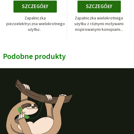
SZCZEGÓŁY
SZCZEGÓŁY
Zapalniczka
Zapalniczka wielokrotnego
piezoelektryczna wielokrotnego
użytku z różnymi motywami
użytku .
inspirowanymi konopiami...
Podobne produkty
S
t
o
p
k
a