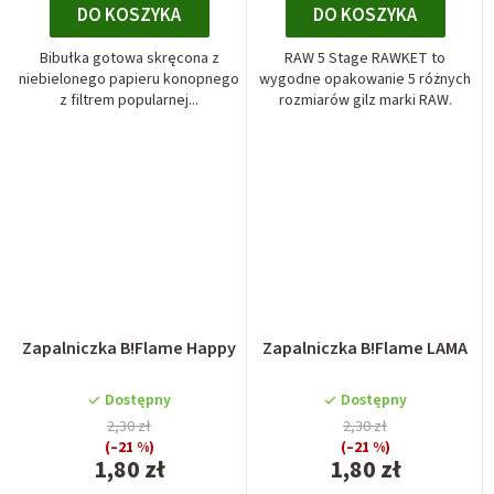
DO KOSZYKA
DO KOSZYKA
Bibułka gotowa skręcona z
RAW 5 Stage RAWKET to
niebielonego papieru konopnego
wygodne opakowanie 5 różnych
z filtrem popularnej...
rozmiarów gilz marki RAW.
Zapalniczka B!Flame Happy
Zapalniczka B!Flame LAMA
Dostępny
Dostępny
2,30 zł
2,30 zł
(–21 %)
(–21 %)
1,80 zł
1,80 zł