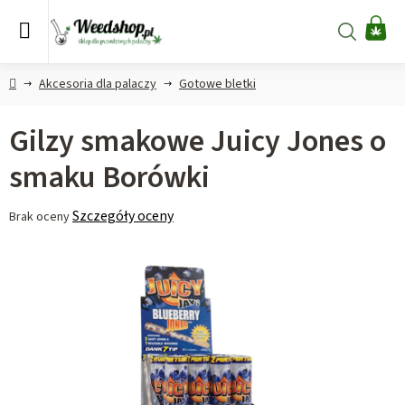
Przejść
do
Szukaj
KO
treści
Home
Akcesoria dla palaczy
Gotowe bletki
Gilzy smakowe Juicy Jones o
smaku Borówki
Średnia
Szczegóły oceny
Brak oceny
ocena
produktu
wynosi
0,0
na
5
gwiazdek.