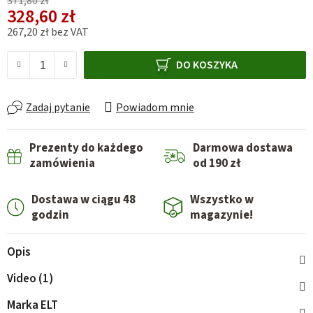
371,80 zł
328,60 zł
267,20 zł bez VAT
Cena jednostkowa:
DO KOSZYKA
Zadaj pytanie
Powiadom mnie
Prezenty do każdego
Darmowa dostawa
zamówienia
od 190 zł
Dostawa w ciągu 48
Wszystko w
godzin
magazynie!
Opis
Video (1)
Marka
ELT