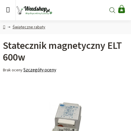
Przejść
do
Szukaj
KO
treści
Home
Świąteczne rabaty
Statecznik magnetyczny ELT
600w
Średnia
Szczegóły oceny
Brak oceny
ocena
produktu
wynosi
0,0
na
5
gwiazdek.