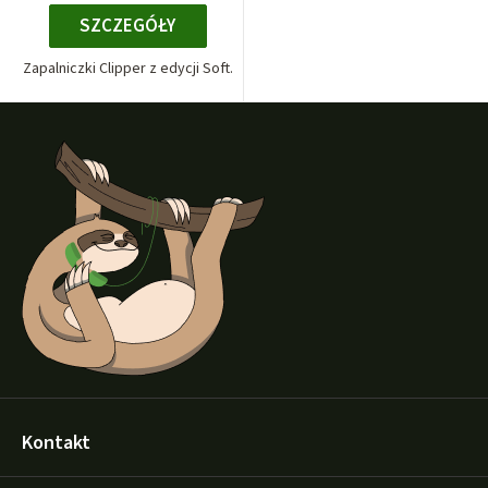
SZCZEGÓŁY
Zapalniczki Clipper z edycji Soft.
S
t
o
p
k
a
Kontakt