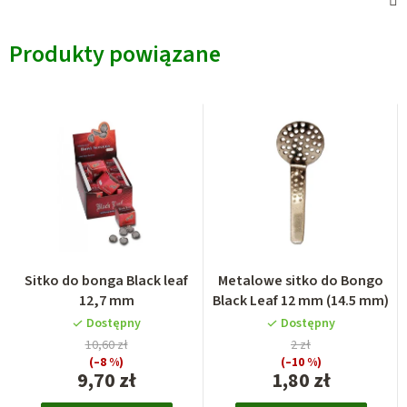
Produkty powiązane
Sitko do bonga Black leaf
Metalowe sitko do Bongo
12,7 mm
Black Leaf 12 mm (14.5 mm)
Dostępny
Dostępny
10,60 zł
2 zł
(–8 %)
(–10 %)
9,70 zł
1,80 zł