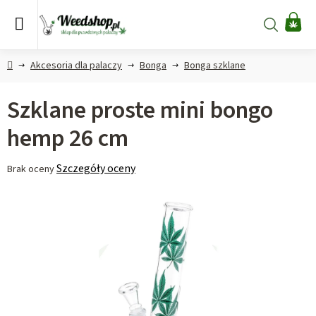
Przejść
do
Szukaj
KO
treści
Home
Akcesoria dla palaczy
Bonga
Bonga szklane
Szklane proste mini bongo
hemp 26 cm
Średnia
Szczegóły oceny
Brak oceny
ocena
produktu
wynosi
0,0
na
5
gwiazdek.