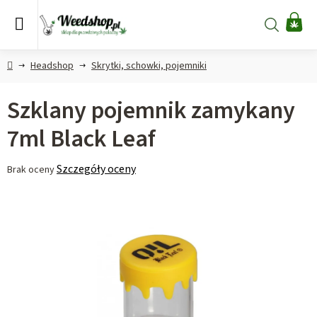
Przejść
do
Szukaj
KO
treści
Home
Headshop
Skrytki, schowki, pojemniki
Szklany pojemnik zamykany
7ml Black Leaf
Średnia
Szczegóły oceny
Brak oceny
ocena
produktu
wynosi
0,0
na
5
gwiazdek.